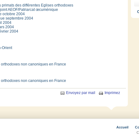
 primats des différentes Eglises orthodoxes
oint AEOF/Patriarcat œcuménique
C
ue
octobre 2004
que septembre 2004
il 2004
ars 2004
évrier 2004
n-Orient
es orthodoxes non canoniques en France
es orthodoxes non canoniques en France
Envoyez par mail
Imprimez
Accueil
Co
C