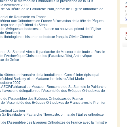
minence le métropolite Emmanuel à la présidence de la KEK
que novembre 2009
2
de Sa Béatitude le Patriarche Paul, primat de l’Eglise orthodoxe de
L
2
e Daniel de Roumanie en France
V
Intérieur aux Orthodoxes en France à l'occasion de la fête de Pâques
 reçu par le président du Sénat
ux des évêques orthodoxes de France au nouveau primat de l’Eglise
e de Smolensk
u théologien et historien orthodoxe français Olivier Clément
de Sa Sainteté Alexis II, patriarche de Moscou et de toute la Russie
 de l’Archevêque Christodoulos (Paraskevaïdis), Archevêque
doxe de Grèce
 40ème anniversaire de la fondation du Comité inter-épiscopal
ésident Sarkozy et de Madame la ministre Alliot-Marie
 octobre 2007
 AEOF/Patriarcat de Moscou - Rencontre de Sa Sainteté le Patriarche
is II avec une délégation de l’Assemblée des Evêques Orthodoxes de
rée de l'Assemblée des Evêques Orthodoxes de France
t de l'Assemblée des Evêques Orthodoxes de France avec le Premier
ardinal Lustiger
e Sa Béatitude le Patriarche Théoctiste, primat de l’Eglise orthodoxe
ent de l'Assemblée des Evêques Orthodoxes de France avec la ministre