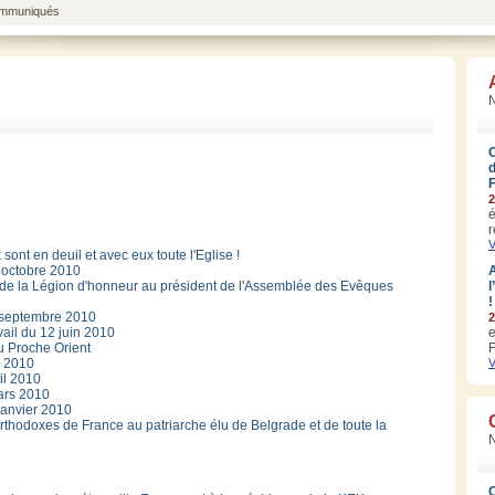
mmuniqués
N
2
é
r
V
sont en deuil et avec eux toute l'Eglise !
 octobre 2010
A
 de la Légion d'honneur au président de l'Assemblée des Evêques
l
!
 septembre 2010
2
vail du 12 juin 2010
e
au Proche Orient
F
i 2010
V
il 2010
ars 2010
janvier 2010
thodoxes de France au patriarche élu de Belgrade et de toute la