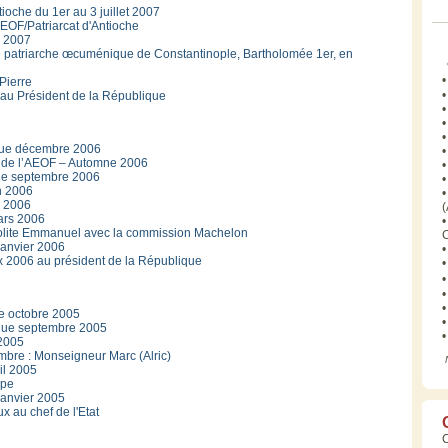
ntioche du 1er au 3 juillet 2007
AEOF/Patriarcat d'Antioche
i 2007
é le patriarche œcuménique de Constantinople, Bartholomée 1er, en
•
Pierre
•
 au Président de la République
•
•
•
que décembre 2006
•
il de l’AEOF – Automne 2006
•
ue septembre 2006
•
in 2006
•
i 2006
(
ars 2006
•
polite Emmanuel avec la commission Machelon
C
janvier 2006
•
x 2006 au président de la République
•
•
•
•
e octobre 2005
•
que septembre 2005
•
 2005
mbre : Monseigneur Marc (Alric)
il 2005
ape
janvier 2005
x au chef de l'Etat