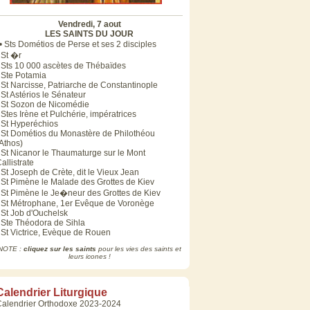
Vendredi, 7 aout
LES SAINTS DU JOUR
• Sts Dométios de Perse et ses 2 disciples
 St �r
 Sts 10 000 ascètes de Thébaïdes
 Ste Potamia
 St Narcisse, Patriarche de Constantinople
 St Astérios le Sénateur
 St Sozon de Nicomédie
 Stes Irène et Pulchérie, impératrices
 St Hyperéchios
 St Dométios du Monastère de Philothéou
Athos)
 St Nicanor le Thaumaturge sur le Mont
allistrate
 St Joseph de Crète, dit le Vieux Jean
 St Pimène le Malade des Grottes de Kiev
 St Pimène le Je�neur des Grottes de Kiev
 St Métrophane, 1er Evêque de Voronège
 St Job d'Ouchelsk
 Ste Théodora de Sihla
 St Victrice, Evèque de Rouen
NOTE :
cliquez sur les saints
pour les vies des saints et
leurs icones !
Calendrier Liturgique
Calendrier Orthodoxe 2023-2024