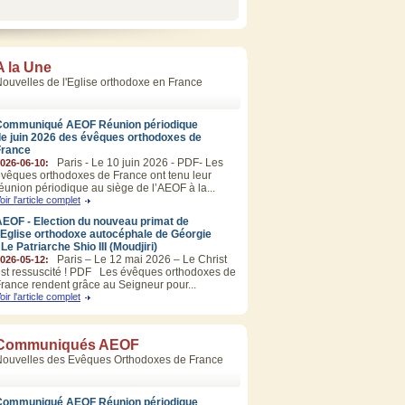
A la Une
ouvelles de l'Eglise orthodoxe en France
Communiqué AEOF Réunion périodique
de juin 2026 des évêques orthodoxes de
France
Paris - Le 10 juin 2026 - PDF- Les
026-06-10:
vêques orthodoxes de France ont tenu leur
éunion périodique au siège de l’AEOF à la...
oir l'article complet
EOF - Election du nouveau primat de
’Eglise orthodoxe autocéphale de Géorgie
 Le Patriarche Shio III (Moudjiri)
Paris – Le 12 mai 2026 – Le Christ
026-05-12:
st ressuscité ! PDF Les évêques orthodoxes de
rance rendent grâce au Seigneur pour...
oir l'article complet
Communiqués AEOF
Nouvelles des Evêques Orthodoxes de France
Communiqué AEOF Réunion périodique