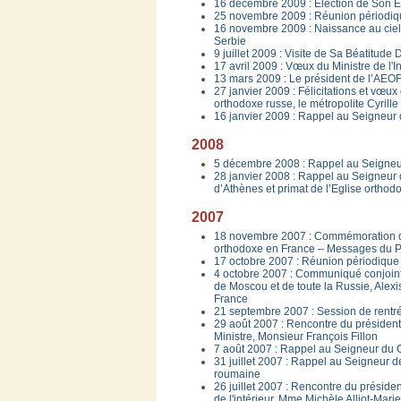
16 décembre 2009 : Election de Son E
25 novembre 2009 : Réunion périodi
16 novembre 2009 : Naissance au ciel 
Serbie
9 juillet 2009 : Visite de Sa Béatitud
17 avril 2009 : Vœux du Ministre de l'
13 mars 2009 : Le président de l’AEOF
27 janvier 2009 : Félicitations et vœ
orthodoxe russe, le métropolite Cyrill
16 janvier 2009 : Rappel au Seigneur d
2008
5 décembre 2008 : Rappel au Seigneur 
28 janvier 2008 : Rappel au Seigneur
d’Athènes et primat de l’Eglise ortho
2007
18 novembre 2007 : Commémoration du
orthodoxe en France – Messages du Pr
17 octobre 2007 : Réunion périodique
4 octobre 2007 : Communiqué conjoint
de Moscou et de toute la Russie, Alex
France
21 septembre 2007 : Session de rent
29 août 2007 : Rencontre du présiden
Ministre, Monsieur François Fillon
7 août 2007 : Rappel au Seigneur du C
31 juillet 2007 : Rappel au Seigneur d
roumaine
26 juillet 2007 : Rencontre du présid
de l'intérieur, Mme Michèle Alliot-Marie