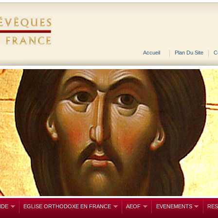
Accueil
Plan Du Site
C
NDE
EGLISE ORTHODOXE EN FRANCE
AEOF
EVENEMENTS
RE