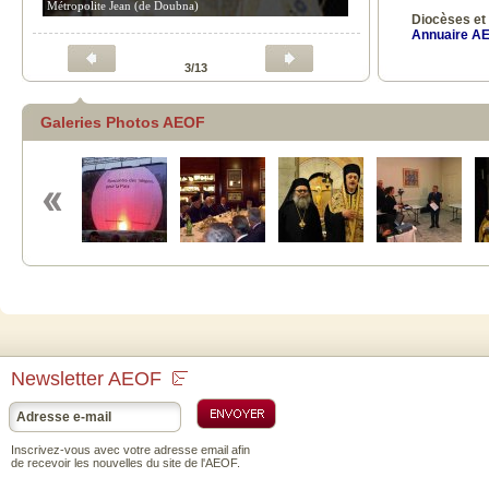
Métropolite Jean (de Doubna)
Diocèses et
Annuaire AE
3/13
Galeries Photos AEOF
2010-11-29
Lit
Lancement
officiel du Site
Internet de
l'Assemblée des
Evêques
Orthodoxes de
France
Newsletter AEOF
Inscrivez-vous avec votre adresse email afin
de recevoir les nouvelles du site de l'AEOF.