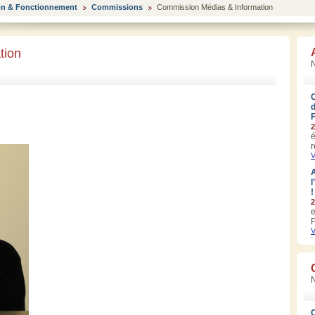
on & Fonctionnement
Commissions
Commission Médias & Information
tion
N
2
é
r
V
A
l
!
2
e
F
V