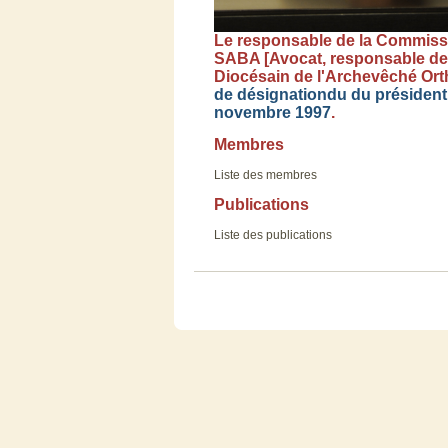
Le
responsable
de la Commis
SABA [
Avocat
,
responsable
de
Diocésain
de
l'Archevêché
Ort
de
désignationdu
du
président
novembre
1997
.
Membres
Liste
des
membres
Publications
Liste
des
publications