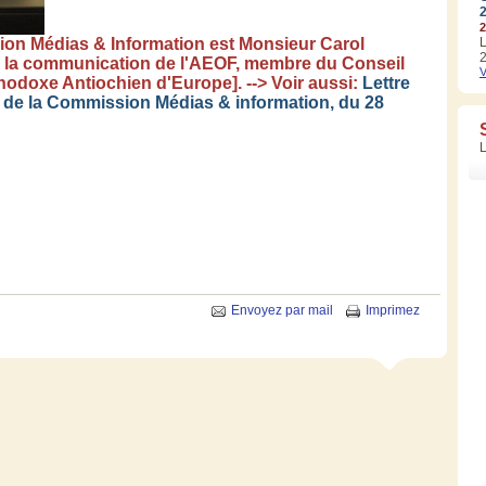
2
sion
Médias
& Information
est
Monsieur Carol
L
2
 la communication de
l'AEOF
,
membre
du
Conseil
V
hodoxe
Antiochien
d'Europe
]. -->
Voir
aussi
:
Lettre
de la Commission
Médias
& information, du 28
Envoyez par mail
Imprimez