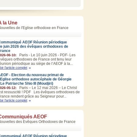
A la Une
ouvelles de l'Eglise orthodoxe en France
Communiqué AEOF Réunion périodique
de juin 2026 des évêques orthodoxes de
France
Paris - Le 10 juin 2026 - PDF- Les
026-06-10:
vêques orthodoxes de France ont tenu leur
éunion périodique au siège de l’AEOF à la...
oir l'article complet
EOF - Election du nouveau primat de
’Eglise orthodoxe autocéphale de Géorgie
 Le Patriarche Shio III (Moudjiri)
Paris – Le 12 mai 2026 – Le Christ
026-05-12:
st ressuscité ! PDF Les évêques orthodoxes de
rance rendent grâce au Seigneur pour...
oir l'article complet
Communiqués AEOF
Nouvelles des Evêques Orthodoxes de France
Communiqué AEOF Réunion périodique