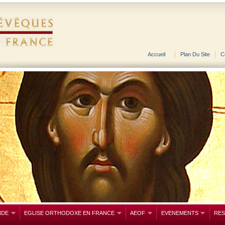
Accueil
Plan Du Site
C
NDE
EGLISE ORTHODOXE EN FRANCE
AEOF
EVENEMENTS
RE