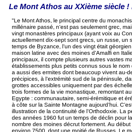
Le Mont Athos au XXième siècle !
"Le Mont Athos, le principal centre du monachi
millénaire passé, n’est pas seulement grec, mai
vingt monastères principaux (ayant voix au Cons
actuellement dix-sept sont grecs, un russe, un 
temps de Byzance, l’un des vingt était géorgien e
maison latine avec des moines d’Amalfi en Itali
principaux, il compte plusieurs autres vastes m
établissements plus petits connus sous le nom de 
a aussi des ermites dont beaucoup vivent au-d
précipices, à l’extrémité sud de la péninsule,
grottes accessibles uniquement par des échelles
trois formes de la vie monastique, remontant au
Egypte : communautaire, semi-érémitique et éré
à côte sur la Sainte Montagne aujourd’hui. C’e
illustration de la continuité de l’Orthodoxie. La
des années 1960 fut un temps de déclin pour l
nombre des moines décrut fortement. Au début du
environ 7500, dont une moitié de Russes. Le 