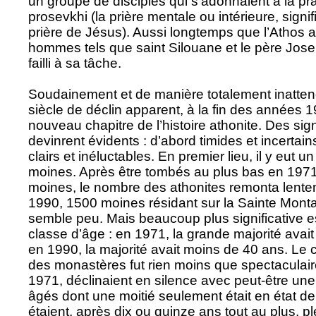
un groupe de disciples qui s’adonnaient à la pr
prosevkhi (la prière mentale ou intérieure, signifi
prière de Jésus). Aussi longtemps que l’Athos a
hommes tels que saint Silouane et le père Jose
failli à sa tâche.
Soudainement et de manière totalement inatten
siècle de déclin apparent, à la fin des année
nouveau chapitre de l’histoire athonite. Des sig
devinrent évidents : d’abord timides et incertain
clairs et inéluctables. En premier lieu, il y eut 
moines. Après être tombés au plus bas en 197
moines, le nombre des athonites remonta lentem
1990, 1500 moines résidant sur la Sainte Monta
semble peu. Mais beaucoup plus significative est
classe d’âge : en 1971, la grande majorité avait
en 1990, la majorité avait moins de 40 ans. L
des monastères fut rien moins que spectaculair
1971, déclinaient en silence avec peut-être u
âgés dont une moitié seulement était en état de 
étaient, après dix ou quinze ans tout au plus, 