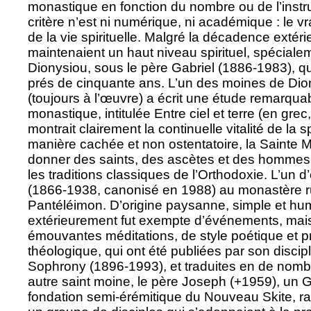
monastique en fonction du nombre ou de l’instruc
critère n’est ni numérique, ni académique : le vrai
de la vie spirituelle. Malgré la décadence extér
maintenaient un haut niveau spirituel, spécial
Dionysiou, sous le père Gabriel (1886-1983), qu
prés de cinquante ans. L’un des moines de Dion
(toujours à l’œuvre) a écrit une étude remarquab
monastique, intitulée Entre ciel et terre (en gre
montrait clairement la continuelle vitalité de la s
manière cachée et non ostentatoire, la Sainte
donner des saints, des ascètes et des hommes
les traditions classiques de l’Orthodoxie. L’un d
(1866-1938, canonisé en 1988) au monastère r
Pantéléimon. D’origine paysanne, simple et hum
extérieurement fut exempte d’événements, mais il
émouvantes méditations, de style poétique et p
théologique, qui ont été publiées par son discip
Sophrony (1896-1993), et traduites en de nom
autre saint moine, le père Joseph (+1959), un Gr
fondation semi-érémitique du Nouveau Skite, ra