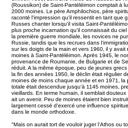
(Roussikon) de Saint-Pantéléimon comptait à lu
2000 moines. Le père Amphilochios, père spirit
raconté l’impression qu’il ressentit en tant que 
Russes chanter lorsqu’il visita Saint-Pantéléimon
plus proche incarnation qu’il connaissait du ciel
la première guerre mondiale, les novices ne pur
Russie, tandis que les recrues dans l‘immigrat
sur les doigts de la main et vers 1960, il y avai
moines à Saint-Pantéléimon. Après 1945, le n
provenance de Roumanie, de Bulgarie et de Se
réduit. A la même époque, peu de jeunes grecs e
la fin des années 1950, le déclin était régulier
moines de moins chaque année et en 1971, la 
totale était descendue jusqu’à 1145 moines, p
vieillards. En terme humain, il semblait douteu
ait un avenir. Peu de moines étaient bien instruit
largement cessé d’exercé une influence spiritue
dans le monde orthodoxe.
"Mais on aurait tort de vouloir juger l’Athos ou t