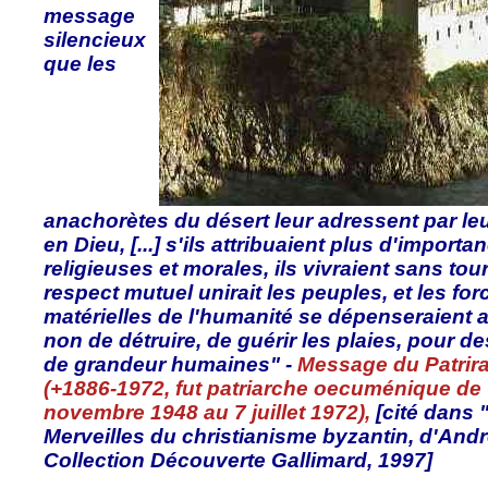
message
silencieux
que les
anachorètes du désert leur adressent par leur
en Dieu, [...] s'ils attribuaient plus d'import
religieuses et morales, ils vivraient sans tou
respect mutuel unirait les peuples, et les forc
matérielles de l'humanité se dépenseraient a
non de détruire, de guérir les plaies, pour d
de grandeur humaines" -
Message du Patrir
(+1886-1972, fut patriarche oecuménique de
novembre 1948 au 7 juillet 1972),
[cité dans 
Merveilles du christianisme byzantin, d'And
Collection Découverte Gallimard, 1997]