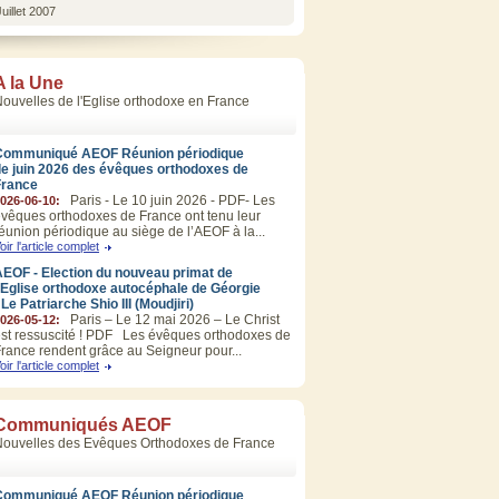
uillet 2007
A la Une
ouvelles de l'Eglise orthodoxe en France
Communiqué AEOF Réunion périodique
de juin 2026 des évêques orthodoxes de
France
Paris - Le 10 juin 2026 - PDF- Les
026-06-10:
vêques orthodoxes de France ont tenu leur
éunion périodique au siège de l’AEOF à la...
oir l'article complet
EOF - Election du nouveau primat de
’Eglise orthodoxe autocéphale de Géorgie
 Le Patriarche Shio III (Moudjiri)
Paris – Le 12 mai 2026 – Le Christ
026-05-12:
st ressuscité ! PDF Les évêques orthodoxes de
rance rendent grâce au Seigneur pour...
oir l'article complet
Communiqués AEOF
Nouvelles des Evêques Orthodoxes de France
Communiqué AEOF Réunion périodique