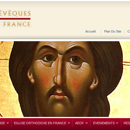
Accueil
Plan Du Site
C
NDE
EGLISE ORTHODOXE EN FRANCE
AEOF
EVENEMENTS
RE