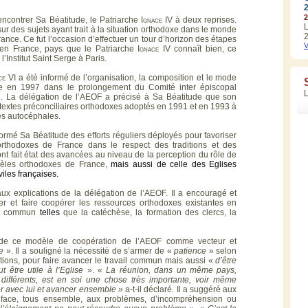
2
encontrer Sa Béatitude, le Patriarche
Ignace
IV à deux reprises.
L
sur des sujets ayant trait à la situation orthodoxe dans le monde
2
rance. Ce fut l’occasion d’effectuer un tour d’horizon des étapes
V
en France, pays que le Patriarche
Ignace
IV connaît bien, ce
l’Institut Saint Serge à Paris.
ce
VI a été informé de l’organisation, la composition et le mode
tuée en 1997 dans le prolongement du Comité inter épiscopal
7. La délégation de l’AEOF a précisé à Sa Béatitude que son
textes préconciliaires orthodoxes adoptés en 1991 et en 1993 à
es autocéphales.
rmé Sa Béatitude des efforts réguliers déployés pour favoriser
orthodoxes de France dans le respect des traditions et des
i ont fait état des avancées au niveau de la perception du rôle de
dèles orthodoxes de France,
mais aussi de celle des Eglises
viles françaises.
 aux explications de la délégation de l’AEOF. Il a encouragé et
er et faire coopérer les ressources orthodoxes existantes en
rêt commun
telles
que la catéchèse, la formation des clercs, la
e de ce modèle de coopération de l’AEOF comme vecteur et
xe
». Il a souligné la nécessité de s’armer de «
patience
» selon
ations, pour faire avancer le travail commun mais aussi «
d’être
t être utile à l’Eglise
». «
L
a réunion, dans un même pays,
différents, est en soi une chose très importante, voir même
er avec lui et avancer ensemble »
a-t-il déclaré
.
Il a suggéré aux
face, tous ensemble, aux problèmes, d’incompréhension ou