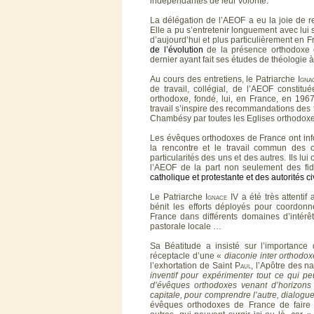
indépendantes de leur volonté.
La délégation de l’AEOF a eu la joie de r
Elle a pu s’entretenir longuement avec lui 
d’aujourd’hui et plus particulièrement en F
de l’évolution
de la présence orthodoxe 
dernier ayant fait ses études de théologie à 
Au cours des entretiens, le Patriarche
Igna
de travail, collégial, de l’AEOF consti
orthodoxe, fondé, lui, en France, en 196
travail s’inspire des recommandations des 
Chambésy par toutes les Eglises orthodox
Les évêques orthodoxes de France ont info
la rencontre et le travail commun des 
particularités des uns et des autres. Ils lu
l’AEOF de la part non seulement des fi
catholique et protestante et des autorités ci
Le Patriarche
Ignace
IV a été très attentif
bénit les efforts déployés pour coordonn
France dans différents domaines d’inté
pastorale locale …
Sa Béatitude a insisté sur l’importanc
réceptacle d’une «
diaconie inter orthodo
l’exhortation de Saint
Paul
, l’Apôtre des n
inventif pour expérimenter tout ce qui peu
d’évêques orthodoxes venant d’horizons 
capitale, pour comprendre l’autre, dialogu
évêques orthodoxes de France de faire 