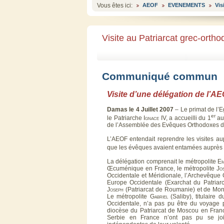
Vous êtes ici:
AEOF
EVENEMENTS
Vis
Visite au Patriarcat grec-ortho
Communiqué commun
Visite d’une délégation de l’A
Damas le 4 Juillet 2007
– Le primat de l’E
er
le Patriarche
Ignace
IV, a accueilli du 1
au 
de l’Assemblée des Evêques Orthodoxes d
L’AEOF entendait reprendre les visites au
que les évêques avaient entamées auprès
La délégation comprenait le métropolite
Em
Œcuménique en France, le métropolite
Jo
Occidentale et Méridionale, l’Archevêque
Europe Occidentale (Exarchat du Patria
Joseph
(Patriarcat de Roumanie) et de Mo
Le métropolite
Gabriel
(Saliby), titulaire
Occidentale, n’a pas pu être du voyage
diocèse du Patriarcat de Moscou en Fran
Serbie en France n’ont pas pu se joi