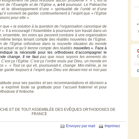
«
l’éloignement ne peut résoudre aucun problème ».
«
C’est la
nt de l’Evangile et de l’Eglise
»,
a-t-il
poursuivi
.
Le Patriarche
e et le développement d’une «
spiritualité de l’unité et d’une
qu’il convient de garder continuellement à l’esprit que «
l’Eglise
isons pour elle ».
•
er que «
la solution à la question de l’organisation canonique de
r ».
Il a encouragé l’Assemblée à poursuivre son travail dans un
, ensemble, les voies qui peuvent conduire à une organisation
 même temps tenant compte des réalités nouvelles de l’Eglise.
on de l’Eglise orthodoxe dans la nouvelle situation du monde
t actuel et qu’il tienne compte des réalités
nouvelles ».
Face à
indiqué la nécessité pour les
orthodoxes d’accompagner le
e change. Il ne faut
pas que nous soyons les ennemis du
est ça l’Eglise. C’est ça l’ordre voulu par Dieu, un monde en
 ». « Tout ce qui vit
, poursuivait-il,
change
.
Moi-même, je ne
 je garde toujours à l’esprit que Dieu est devant moi et non pas
C
atitude pour ses paroles et ses recommandations et décision a
i a exprimé toute sa gratitude pour l’accueil fraternel et pour
orthodoxe d’Antioche.
CHE ET DE TOUT
ASSEMBLÉE DES EVÊQUES ORTHODOXES DE
FRANCE
Envoyez par mail
Imprimez