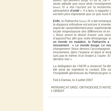
autres, qui peuvent surgir ici ou là, car 
seule attitude que nous dicte l’enseigneme
Ignace
IV a mis l’accent sur la recherch
atmosphère
d’unité
».
Il a tenu à rappeler 
est bien plus importante que ce que nous fa
Enfin
, le Patriarche
Ignace
IV a fait remarqu
la diaspora orthodoxe est encore à invente
esprit de rassemblement pour expérimenter
locale respectueuse des différences et en
«
Nous avons le devoir d’avoir une visi
d’aujourd’hui afin que notre témoignage soi
un monde en mutation, le Patriarche a 
mouvement : «
Le monde bouge. Le mond
changement. Nous devons l’accompagner. C’
mouvement, dans l’espace et dans le temps
suis pas le même d’un instant à l’autre. Et
derrière moi ».
La délégation de l’AEOF a remercié Sa Bé
été prise de maintenir le contact. Elle lu
l’hospitalité généreuse du Patriarcat grec-
Fait à Damas, le 4 juillet 2007.
PATRIARCAT GREC-ORTHODOXE D’ANTIO
L’ORIENT