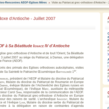
ites-Rencontres AEOF-Eglises Mères
Visite au Patriarcat grec-orthodoxe d'Antioche - J
doxe d'Antioche - Juillet 2007
N
2
EOF à Sa Béatitude
Ignace
IV d’Antioche
é
r
glise grec-orthodoxe d’Antioche et de tout l’Orient, Sa Béatitude
V
3 juillet 2007 au siège du Patriarcat, à Damas, une délégation
A
e France (AEOF).
l
!
près des primats des Eglises orthodoxes autocéphales, visites
2
er
 de Sa Sainteté le Patriarche Œcuménique
Bartholomée
1
.
e
F
manuel
, président de l’AEOF et titulaire du diocèse du Patriarcat
V
seph
, titulaire du diocèse du Patriarcat de Roumanie en Europe
Gabriel
, évêque titulaire de l’Archevêché des Eglises russes en
rcat Œcuménique), de l’évêque
Marc
, auxiliaire du métropolite
nsieur Carol
Saba
, responsable de la communication de l’AEOF.
 du diocèse du Patriarcat grec-orthodoxe d’Antioche en Europe
 pour des raisons de santé. L’archevêque
Innocent
, titulaire du
ce et l’évêque
Luka
, titulaire du diocèse serbe du Patriarcat de
ndre à la délégation en raison de contraintes d’agenda