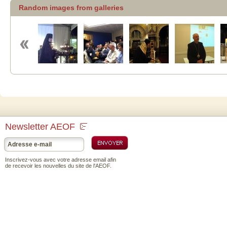
Random images from galleries
2010-11-29
Lancement
officiel du Site
Internet de
l'Assemblée des
Evêques
Orthodoxes de
France
Newsletter AEOF
Inscrivez-vous avec votre adresse email afin
de recevoir les nouvelles du site de l'AEOF.