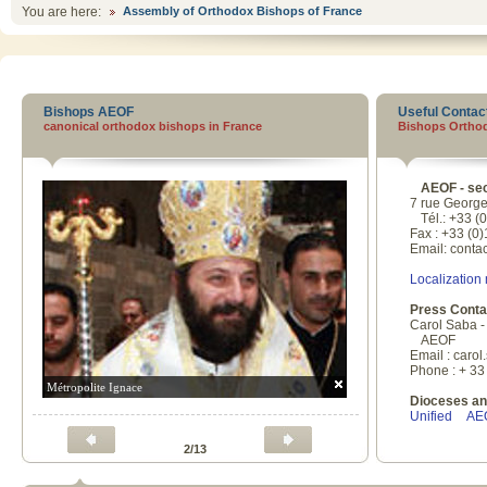
You are here:
Assembly of Orthodox Bishops of France
Bishops AEOF
Useful Contac
canonical orthodox bishops in France
Bishops Orthod
AEOF
- se
7 rue Georg
Tél
.: +33 (
Fax : +33 (0
Email: conta
Localization
Press Conta
Carol Saba -
AEOF
Email : caro
Phone : + 33
Métropolite Ignace
Dioceses an
Unified
AE
2/13