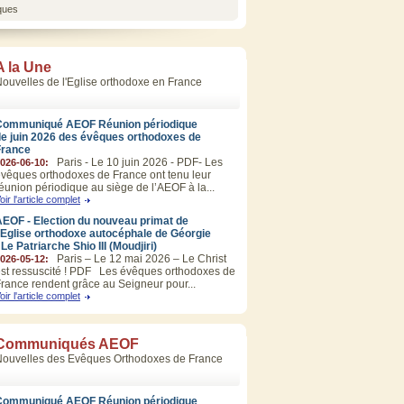
ques
A la Une
ouvelles de l'Eglise orthodoxe en France
Communiqué AEOF Réunion périodique
de juin 2026 des évêques orthodoxes de
France
Paris - Le 10 juin 2026 - PDF- Les
026-06-10:
vêques orthodoxes de France ont tenu leur
éunion périodique au siège de l’AEOF à la...
oir l'article complet
EOF - Election du nouveau primat de
’Eglise orthodoxe autocéphale de Géorgie
 Le Patriarche Shio III (Moudjiri)
Paris – Le 12 mai 2026 – Le Christ
026-05-12:
st ressuscité ! PDF Les évêques orthodoxes de
rance rendent grâce au Seigneur pour...
oir l'article complet
Communiqués AEOF
Nouvelles des Evêques Orthodoxes de France
Communiqué AEOF Réunion périodique