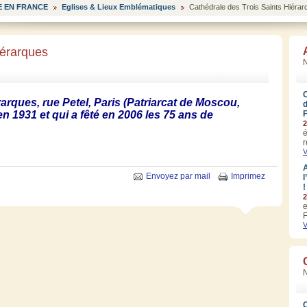
 EN FRANCE
Eglises & Lieux Emblématiques
Cathédrale des Trois Saints Hiérar
iérarques
N
arques, rue Petel, Paris (Patriarcat de Moscou,
 1931 et qui a fêté en 2006 les 75 ans de
2
é
r
V
A
Envoyez par mail
Imprimez
l
!
2
e
F
V