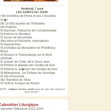
Vendredi, 7 aout
LES SAINTS DU JOUR
• Sts Dométios de Perse et ses 2 disciples
 St �r
 Sts 10 000 ascètes de Thébaïdes
 Ste Potamia
 St Narcisse, Patriarche de Constantinople
 St Astérios le Sénateur
 St Sozon de Nicomédie
 Stes Irène et Pulchérie, impératrices
 St Hyperéchios
 St Dométios du Monastère de Philothéou
Athos)
 St Nicanor le Thaumaturge sur le Mont
allistrate
 St Joseph de Crète, dit le Vieux Jean
 St Pimène le Malade des Grottes de Kiev
 St Pimène le Je�neur des Grottes de Kiev
 St Métrophane, 1er Evêque de Voronège
 St Job d'Ouchelsk
 Ste Théodora de Sihla
 St Victrice, Evèque de Rouen
NOTE :
cliquez sur les saints
pour les vies des saints et
leurs icones !
Calendrier Liturgique
Calendrier Orthodoxe 2023-2024