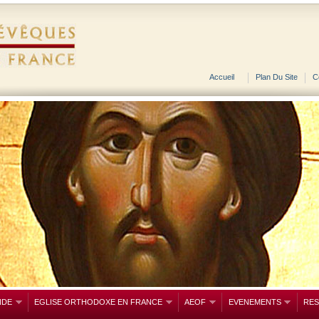
Accueil
Plan Du Site
C
NDE
EGLISE ORTHODOXE EN FRANCE
AEOF
EVENEMENTS
RE