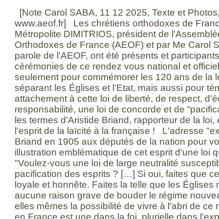
[Note Carol SABA, 11 12 2025, Texte et Photos,
www.aeof.fr] Les chrétiens orthodoxes de Franc
Métropolite DIMITRIOS, président de l'Assembl
Orthodoxes de France (AEOF) et par Me Carol S
parole de l'AEOF, ont été présents et participan
cérémonies de ce rendez vous national et officiel
seulement pour commémorer les 120 ans de la l
séparant les Églises et l'Etat, mais aussi pour té
attachement à cette loi de liberté, de respect, d'é
responsabilité, une loi de concorde et de “pacific
les termes d'Aristide Briand, rapporteur de la loi,
l'esprit de la laïcité à la française ! L'adresse "e
Briand en 1905 aux députés de la nation pour vote
illustration emblématique de cet esprit d'une loi qu
"Voulez-vous une loi de large neutralité susceptib
pacification des esprits ? […] Si oui, faites que cet
loyale et honnête. Faites la telle que les Églises
aucune raison grave de bouder le régime nouvea
elles mêmes la possibilité de vivre à l'abri de c
en France est une dans la foi, plurielle dans l'e