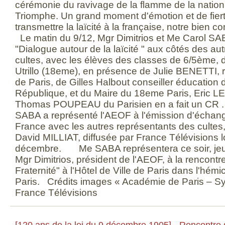
cérémonie du ravivage de la flamme de la nation,
Triomphe. Un grand moment d'émotion et de fiert
transmettre la laïcité à la française, notre bien c
Le matin du 9/12, Mgr Dimitrios et Me Carol SAB
"Dialogue autour de la laïcité " aux côtés des au
cultes, avec les élèves des classes de 6/5ème, 
Utrillo (18eme), en présence de Julie BENETTI, 
de Paris, de Gilles Halbout conseiller éducation 
République, et du Maire du 18eme Paris, Eric L
Thomas POUPEAU du Parisien en a fait un CR .
SABA a représenté l'AEOF à l'émission d'échange
France avec les autres représentants des cultes
David MILLIAT, diffusée par France Télévisions l
décembre. Me SABA représentera ce soir, jeu
Mgr Dimitrios, président de l'AEOF, à la rencont
Fraternité" à l'Hôtel de Ville de Paris dans l'hém
Paris. Crédits images « Académie de Paris – Syl
France Télévisions
[120 ans de la loi du 9 décembre 1905] - Rencontre 