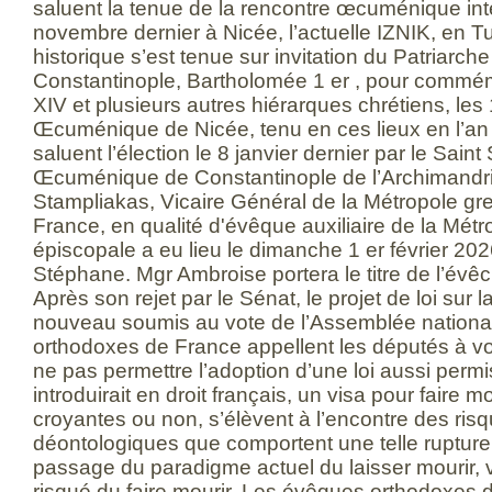
saluent la tenue de la rencontre œcuménique int
novembre dernier à Nicée, l’actuelle IZNIK, en T
historique s’est tenue sur invitation du Patriar
Constantinople, Bartholomée 1 er , pour commé
XIV et plusieurs autres hiérarques chrétiens, le
Œcuménique de Nicée, tenu en ces lieux en l’a
saluent l’élection le 8 janvier dernier par le Sain
Œcuménique de Constantinople de l’Archimandr
Stampliakas, Vicaire Général de la Métropole g
France, en qualité d'évêque auxiliaire de la Métro
épiscopale a eu lieu le dimanche 1 er février 202
Stéphane. Mgr Ambroise portera le titre de l’évê
Après son rejet par le Sénat, le projet de loi sur l
nouveau soumis au vote de l’Assemblée nationa
orthodoxes de France appellent les députés à v
ne pas permettre l’adoption d’une loi aussi permis
introduirait en droit français, un visa pour faire mo
croyantes ou non, s’élèvent à l’encontre des ris
déontologiques que comportent une telle rupture d
passage du paradigme actuel du laisser mourir, ve
risqué du faire mourir. Les évêques orthodoxes 