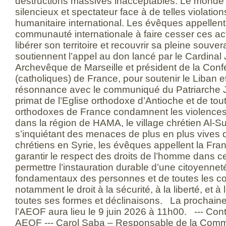
destructions massives inacceptables. Le monde 
silencieux et spectateur face à de telles violation
humanitaire international. Les évêques appellent 
communauté internationale à faire cesser ces acte
libérer son territoire et recouvrir sa pleine souvera
soutiennent l’appel au don lancé par le Cardina
Archevêque de Marseille et président de la Con
(catholiques) de France, pour soutenir le Liban 
résonnance avec le communiqué du Patriarche J
primat de l’Eglise orthodoxe d’Antioche et de tout
orthodoxes de France condamnent les violences q
dans la région de HAMA, le village chrétien Al-S
s’inquiétant des menaces de plus en plus vives q
chrétiens en Syrie, les évêques appellent la Fran
garantir le respect des droits de l’homme dans ce
permettre l’instauration durable d’une citoyenneté
fondamentaux des personnes et de toutes les c
notamment le droit à la sécurité, à la liberté, et à 
toutes ses formes et déclinaisons. La prochaine
l’AEOF aura lieu le 9 juin 2026 à 11h00. --- Co
AEOF --- Carol Saba – Responsable de la Commu