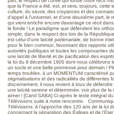
part, le respect de l'unité qui fonde notre récit nati
que la France a été, est, et sera, toujours, cette t
culture, du savoir, des croyances et des connais
d'appel à l'universel, et d'une deuxième part, le r
qui vient enrichir encore davantage ce récit dans 
le fonde ! Le paradigme que défendent les orth
simple, dans le respect des lois de la République
est celui d'une laïcité partenariale, de bonne int
pour le bien commun, favorisant des rapports util
autorités publiques et toutes les composantes de 
une laïcité de liberté et de pacification des esp
la loi du 9 décembre 1905 dont nous célébrons l
un socle et une belle promesse pour demain ! Pl
temps troubles, à un MOMENTUM caractérisé p
stigmatisations et des radicalités de différentes f
discernement, il nous revient à tous de défendre la
une laïcité sereine et déterminée, voir plus de la 
aimer ! [Carol SABA] Ci-après le texte intégral
Télévisions suite à notre rencontre. Communiq
Télévisions. A l’approche des 120 ans de la loi
concernant la séparation des Églises et de l’État 