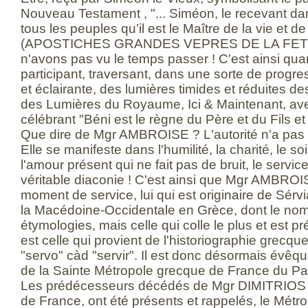
Nouveau Testament , "... Siméon, le recevant da
tous les peuples qu’il est le Maître de la vie et de 
(APOSTICHES GRANDES VEPRES DE LA FETE). 
n'avons pas vu le temps passer ! C'est ainsi quan
participant, traversant, dans une sorte de progress
et éclairante, des lumières timides et réduites des
des Lumières du Royaume, Ici & Maintenant, av
célébrant "Béni est le règne du Père et du Fils et 
Que dire de Mgr AMBROISE ? L'autorité n'a pas 
Elle se manifeste dans l'humilité, la charité, le soin 
l'amour présent qui ne fait pas de bruit, le service
véritable diaconie ! C'est ainsi que Mgr AMBROI
moment de service, lui qui est originaire de Sérvi
la Macédoine-Occidentale en Grèce, dont le nom 
étymologies, mais celle qui colle le plus et est
est celle qui provient de l'historiographie grecque
"servo" càd "servir". Il est donc désormais évêqu
de la Sainte Métropole grecque de France du 
Les prédécesseurs décédés de Mgr DIMITRIOS 
de France, ont été présents et rappelés, le Métr