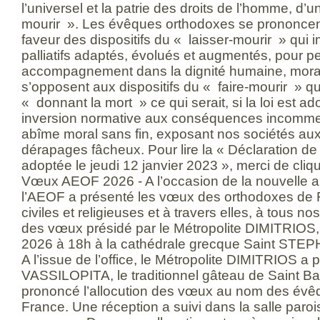
l’universel et la patrie des droits de l’homme, d’u
mourir ». Les évêques orthodoxes se prononcen
faveur des dispositifs du « laisser-mourir » qui 
palliatifs adaptés, évolués et augmentés, pour p
accompagnement dans la dignité humaine, morale e
s’opposent aux dispositifs du « faire-mourir » qu
« donnant la mort » ce qui serait, si la loi est 
inversion normative aux conséquences incomme
abîme moral sans fin, exposant nos sociétés aux
dérapages fâcheux. Pour lire la « Déclaration de 
adoptée le jeudi 12 janvier 2023 », merci de cli
Vœux AEOF 2026 - A l’occasion de la nouvelle a
l’AEOF a présenté les vœux des orthodoxes de F
civiles et religieuses et à travers elles, à tous no
des vœux présidé par le Métropolite DIMITRIOS, a
2026 à 18h à la cathédrale grecque Saint STEP
A l’issue de l’office, le Métropolite DIMITRIOS a 
VASSILOPITA, le traditionnel gâteau de Saint Bas
prononcé l’allocution des vœux au nom des évê
France. Une réception a suivi dans la salle paroi