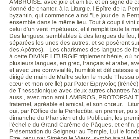
AMBROISE, avec joie et amitié, et en signe de c
donné de chanter, à la Liturgie, l'Epître de la Pe
byzantin, qui commence ainsi "Le jour de la Pente
ensemble dans le même lieu. Tout à coup il vint 
celui d'un vent impétueux, et il remplit toute la ma
Des langues, semblables à des langues de feu, l
séparées les unes des autres, et se posèrent su
des Apôtres). Les charismes des langues de feu
à cette DIVINE LITURGIE triplement bénie, où 
plusieurs langues, en grec, français et arabe, ave
et avec une convivialité, humilité et délicatesse 
dirigé de main de Maître selon le mode Thessal
cœur et mon oreille) par Pater Ειρηναίος (Irénée
de Thessalonique avec deux autres chantres l'a
aussi, avec mon ami LAMBROS, PROTOPSALTIS 
fraternel, agréable et amical, et son chœur. Litur
oui, par l'Office de la Pentecôte, en premier, puis
dimanche du Pharisien et du Publicain, les prem
l'échelle du Grand Carême de Pâques, et enfin, pa
Présentation du Seigneur au Temple, Lui le fond
Etre, reçu par Siméon le Vieux, symbolisant le 