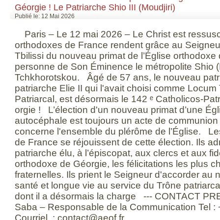
Géorgie ! Le Patriarche Shio III (Moudjiri)
Publié le: 12 Mai 2026
Paris – Le 12 mai 2026 – Le Christ est ressus
orthodoxes de France rendent grâce au Seigneur 
Tbilissi du nouveau primat de l’Église orthodoxe 
personne de Son Éminence le métropolite Shio (M
Tchkhorotskou. Âgé de 57 ans, le nouveau patr
patriarche Elie II qui l'avait choisi comme Locu
Patriarcal, est désormais le 142 ᵉ Catholicos-Pat
orgie ! L’élection d'un nouveau primat d’une Ég
autocéphale est toujours un acte de communion 
concerne l'ensemble du plérôme de l’Église. L
de France se réjouissent de cette élection. Ils 
patriarche élu, à l’épiscopat, aux clercs et aux fid
orthodoxe de Géorgie, les félicitations les plus 
fraternelles. Ils prient le Seigneur d'accorder au
santé et longue vie au service du Trône patriarca
dont il a désormais la charge --- CONTACT PR
Saba – Responsable de la Communication Tel : +
Courriel : contact@aeof.fr