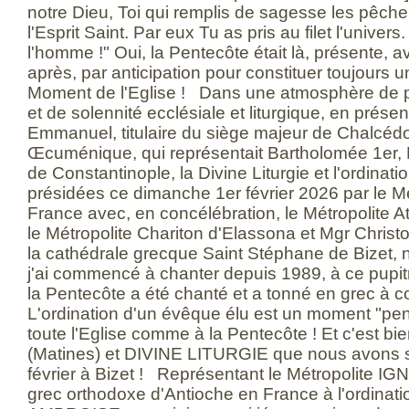
notre Dieu, Toi qui remplis de sagesse les pêch
l'Esprit Saint. Par eux Tu as pris au filet l'univers
l'homme !" Oui, la Pentecôte était là, présente, a
après, par anticipation pour constituer toujours u
Moment de l'Eglise ! Dans une atmosphère de pr
et de solennité ecclésiale et liturgique, en prése
Emmanuel, titulaire du siège majeur de Chalcédo
Œcuménique, qui représentait Bartholomée 1er
de Constantinople, la Divine Liturgie et l'ordinati
présidées ce dimanche 1er février 2026 par le Mé
France avec, en concélébration, le Métropolite 
le Métropolite Chariton d'Elassona et Mgr Chris
la cathédrale grecque Saint Stéphane de Bizet, no
j'ai commencé à chanter depuis 1989, à ce pupit
la Pentecôte a été chanté et a tonné en grec à cœ
L'ordination d'un évêque élu est un moment "pen
toute l'Eglise comme à la Pentecôte ! Et c'est b
(Matines) et DIVINE LITURGIE que nous avons s
février à Bizet ! Représentant le Métropolite IG
grec orthodoxe d'Antioche en France à l'ordinat