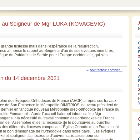
 au Seigneur de Mgr LUKA (KOVACEVIC)
N
grande tristesse mais dans l'espérance de la résurrection,
nce annonce le rappel au Seigneur d'un de ses évêques membres,
e du Patriarcat de Serbie pour l’Europe occidentale, qui s'est
2
é
r
V
Voir l'article complet...
A
n du 14 décembre 2021
l
!
2
e
F
blée des Évêques Orthodoxes de France (AEOF) a repris ses travaux
V
ence de Son Éminence le Métropolite DIMITRIOS, nouveau président de
e dernier en tant que nouveau Métropolite grec-orthodoxe de France du
lite Emmanuel. Après l'accueil fraternel introductif de Mgr
anger sur la nécessité du travail commun des orthodoxes de France
n de l'Assemblée et de la nécessité de le poursuivre aujourd'hui,
aïcs des différents diocèses composant l'Église Orthodoxe en France sont
our le bon témoignage de l'Orthodoxie dans notre pays. Les évêques
oxe et soulignent la nécessité d'œuvrer sans cesse pour son
notamment pastorale, et d'intérêt commun pour la représentation de