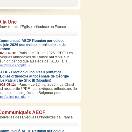
A la Une
ouvelles de l'Eglise orthodoxe en France
Communiqué AEOF Réunion périodique
de juin 2026 des évêques orthodoxes de
France
Paris - Le 10 juin 2026 - PDF- Les
026-06-10:
vêques orthodoxes de France ont tenu leur
éunion périodique au siège de l’AEOF à la...
oir l'article complet
EOF - Election du nouveau primat de
’Eglise orthodoxe autocéphale de Géorgie
 Le Patriarche Shio III (Moudjiri)
Paris – Le 12 mai 2026 – Le Christ
026-05-12:
st ressuscité ! PDF Les évêques orthodoxes de
rance rendent grâce au Seigneur pour...
oir l'article complet
Communiqués AEOF
Nouvelles des Evêques Orthodoxes de France
Communiqué AEOF Réunion périodique