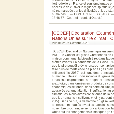
l'orthodoxie en France et son témoignage on
nécessité de cultiver la vigilance spirituelle,
nôtre, marquée par les difficultés et les dis
humaines. --- CONTACT PRESSE AEOF --- Ca
18 46 77 - Courriel : contact@aeof.fr
[CECEF] Déclaration Œcuméni
Nations Unies sur le climat -
Publié le: 26 Octobre 2021
[CECEF] Déclaration Œcuménique en vue de
PDF - Le Conseil d’Églises Chrétiennes en 
maison commune, la biosph è re, dans laquell
d’êtres vivants. La pandémie de la Covid-19
que le pire peut être évité lorsque sont prise
faire plus de morts et de dé plac és (les pr
millions d ’ ici 2050), est l’une des principal
humanité. Elle est indissociable du grave dé 
Leurs causes profondes s ’ originent dans un
à exploiter, transformées en produits de con
économiques se fonde, dans notre culture, sur
aggravée par une attention insuffisante au s
climatiques. Nous avons conscience de la né
que les humains « cultivent » et « gardent
2,15). Dans ce but, la démarche “É glise ver
autres communautés investies dans la sensibi
novembre prochain, se tiendra à Glasgow la
Unies sur les changements climatiques (la CO