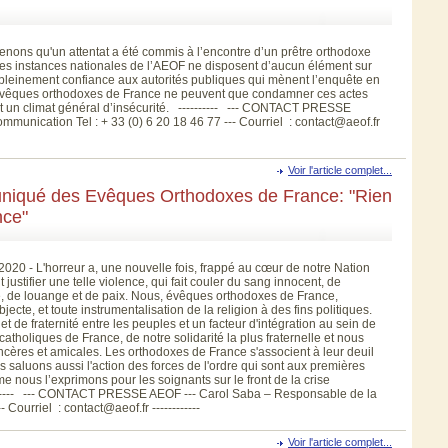
nons qu'un attentat a été commis à l’encontre d’un prêtre orthodoxe
, les instances nationales de l’AEOF ne disposent d’aucun élément sur
it pleinement confiance aux autorités publiques qui mènent l’enquête en
es évêques orthodoxes de France ne peuvent que condamner ces actes
ent un climat général d’insécurité. ---------- --- CONTACT PRESSE
unication Tel : + 33 (0) 6 20 18 46 77 --- Courriel : contact@aeof.fr
Voir l'article complet...
niqué des Evêques Orthodoxes de France: "Rien
nce"
 - L'horreur a, une nouvelle fois, frappé au cœur de notre Nation
justifier une telle violence, qui fait couler du sang innocent, de
e, de louange et de paix. Nous, évêques orthodoxes de France,
cte, et toute instrumentalisation de la religion à des fins politiques.
et de fraternité entre les peuples et un facteur d'intégration au sein de
tholiques de France, de notre solidarité la plus fraternelle et nous
cères et amicales. Les orthodoxes de France s'associent à leur deuil
us saluons aussi l'action des forces de l'ordre qui sont aux premières
e nous l’exprimons pour les soignants sur le front de la crise
--------- --- CONTACT PRESSE AEOF --- Carol Saba – Responsable de la
Courriel : contact@aeof.fr ------------
Voir l'article complet...