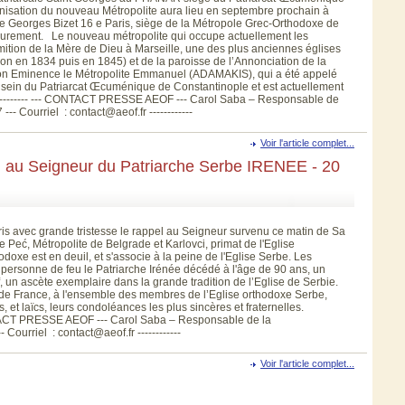
ronisation du nouveau Métropolite aura lieu en septembre prochain à
ue Georges Bizet 16 e Paris, siège de la Métropole Grec-Orthodoxe de
ieurement. Le nouveau métropolite qui occupe actuellement les
rmition de la Mère de Dieu à Marseille, une des plus anciennes églises
on en 1834 puis en 1845) et de la paroisse de l’Annonciation de la
Son Eminence le Métropolite Emmanuel (ADAMAKIS), qui a été appelé
 sein du Patriarcat Œcuménique de Constantinople et est actuellement
---------- --- CONTACT PRESSE AEOF --- Carol Saba – Responsable de
-- Courriel : contact@aeof.fr ------------
Voir l'article complet...
au Seigneur du Patriarche Serbe IRENEE - 20
s avec grande tristesse le rappel au Seigneur survenu ce matin de Sa
 Peć, Métropolite de Belgrade et Karlovci, primat de l'Eglise
doxe est en deuil, et s'associe à la peine de l'Eglise Serbe. Les
personne de feu le Patriarche Irénée décédé à l'âge de 90 ans, un
 un ascète exemplaire dans la grande tradition de l’Eglise de Serbie.
 de France, à l'ensemble des membres de l’Eglise orthodoxe Serbe,
 et laïcs, leurs condoléances les plus sincères et fraternelles.
NTACT PRESSE AEOF --- Carol Saba – Responsable de la
Courriel : contact@aeof.fr ------------
Voir l'article complet...