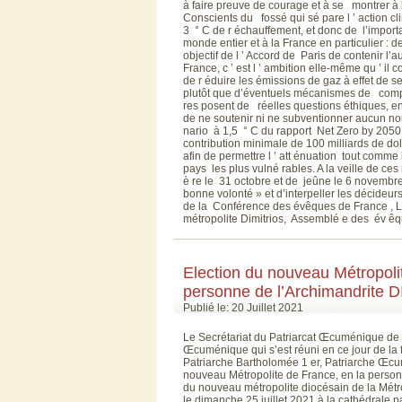
à faire preuve de courage et à se montrer à l
Conscients du fossé qui sé pare l ’ action clim
3 ° C de r échauffement, et donc de l’impo
monde entier et à la France en particulier : de
objectif de l ’ Accord de Paris de contenir l
France, c ’ est l ’ ambition elle-même qu ’ il c
de r éduire les émissions de gaz à effet de s
plutôt que d’éventuels mécanismes de compen
res posent de réelles questions éthiques, en 
de ne soutenir ni ne subventionner aucun nou
nario à 1,5 ° C du rapport Net Zero by 2050 
contribution minimale de 100 milliards de d
afin de permettre l ’ att énuation tout comme
pays les plus vulné rables. A la veille de 
è re le 31 octobre et de jeûne le 6 novembre
bonne volonté » et d’interpeller les décideu
de la Conférence des évêques de France , Le
métropolite Dimitrios, Assemblé e des év ê
Election du nouveau Métropoli
personne de l’Archimandrit
Publié le: 20 Juillet 2021
Le Secrétariat du Patriarcat Œcuménique de C
Œcuménique qui s’est réuni en ce jour de la 
Patriarche Bartholomée 1 er, Patriarche Œcum
nouveau Métropolite de France, en la perso
du nouveau métropolite diocésain de la Mét
le dimanche 25 juillet 2021 à la cathédral