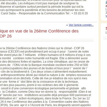
t été discutés. Les évêques n'ont pas manqué de souligner la
2
 citoyenne et sanitaire surtout pendant la période trouble qui est la
L
tances qu'imposent la pandémie et les besoins de préserver les vies
2
rol Saba – Responsable de la Communication Tel : + 33 (0) 6 20
V
Voir l'article complet...
que en vue de la 26ème Conférence des
 COP 26
 la 26ème Conférence des Nations Unies sur le climat - COP 26
France (CÉCEF) est profondément pré occup é pour l’avenir de notre
e vivent plus de 7 milliards d’êtres humains et 8 millions d’esp è ces
 a montré combien notre humanité est fragile. Elle a démontré aussi
s des décisions fortes et rapides. La crise climatique, qui ne cesse de
évisions de l’ONU et de la Banque mondiale oscillent entre 250 et 500
es préoccupations des jeunes et de toutes et tous pour l ’ avenir de l ’
clin de la biodiversit é. Ces deux crises s’alimentent mutuellement.
 anthropocentrisme dévié qui réduit la nature à de simples ressources
sommation et en déchets. Cette dé rive pr édatrice de nos syst è mes
 une forme d ’ idol âtrie de la croissance et de la technique,
ort des plus pauvres, premi è res victimes des dér è glements
 cessit é d’une conversion écologique personnelle et globale afin
 » la Création, comme Dieu leur en donne la responsabilité (Gen è se
te” lancée par nos institutions accueille déjà presque 600 paroisses et
lisation et l ’ action écologiques, dans toute la France. Du 1er au 12
 26 è me Conférence des parties à la Convention-cadre des Nations
P26). Six ans apr è s l’Accord de Paris, les dirigeants seront appelés