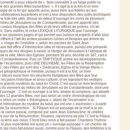
umenté a pour objectif de « faire connaitre à un large public la
ie des grandes fêtes byzantines ». Il s’agit là à la fois d’un livre
gogie de la foi qui apporte aussi, aussi bien aux fidèles qu’aux
célébrations byzantines et met à leur disposition des outils techniques
e liste très utile, dresse en début d’ouvrage les noms de plusieurs
ilieu de Jérusalem ou de Constantinople, qui ont apporté des
orpus liturgique des fêtes et de leurs offices de prières. Un tel
il. Sans oublier, le riche LEXIQUE LITURGIQUE que l’ouvrage
le sur plusieurs pages et qui permet aux curieux et experts d’aller plus
 s’offrent à l’œil du lecteur plusieurs icônes et fresques qui donne du
, « image de l’invisible », selon les paroles de Saint Jean
fait office d’introduction utile et nécessaire, puisqu’elle présente
ques de nos liturgies à savoir, la liturgie de Jérusalem à l’époque de
 de la ville, Mère des Eglises, pendant 39 ans, décédé en 387, càd à
paix Constantinienne. Puis un TRIPTYQUE anime les développements.
 l’Incarnation, puis UNE DEUXIEME, les Fêtes de la Rédemption
 des Fêtes qui sont des « Dédicaces, Eglise et la Vierge Marie ».
e géographique et mentale, puisqu’il est à la fois, un livre
 situant aussi bien les structures liturgiques des fêtes que leur
 les plans historique et socio-culturel, et en signalant les vestiges
s grands mystères du salut en Christ. C’est aussi un livre technique
u’ils viennent du milieu de Jérusalem ou de Constantinople, dont une
 d’ouvrage. C’est un ouvrage à la fois, simple et complexe, qui adopte
des 12 grandes fêtes, non pas selon un ordre chronologique de ces
s selon un ordre « théologique », allant de l’Incarnation à la
et intrinsèque du mystère du salut, qui est une « ascension » à partir
 de Sa résurrection. Si Pâques est un passage de la mort à la vie,
 le canon pascal, composé par saint Jean Damascène, le célèbre
le jour de la Résurrection, Peuples, rayonnons de joie ! C’est la Pâque,
 la terre aux cieux, Christ Dieu nous a fait passer, Chantons l’hymne
ité la plus essentielle est aussi un « ouvrage-passage », un chemin de
, qui nous fait passer aussi, comme pour la Pâques, des ténèbres à la