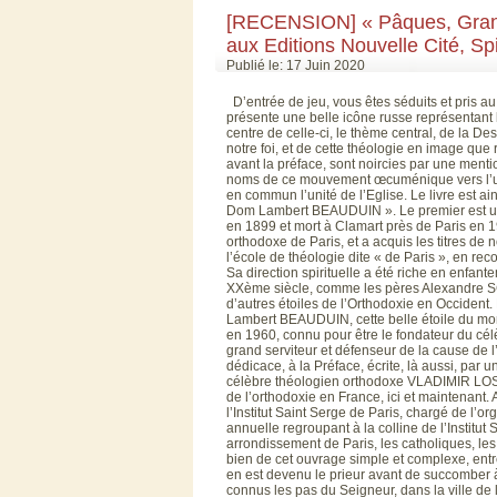
[RECENSION] « Pâques, Gran
aux Editions Nouvelle Cité, Sp
Publié le: 17 Juin 2020
D’entrée de jeu, vous êtes séduits et pris au
présente une belle icône russe représentant 
centre de celle-ci, le thème central, de la D
notre foi, et de cette théologie en image qu
avant la préface, sont noircies par une ment
noms de ce mouvement œcuménique vers l’uni
en commun l’unité de l’Eglise. Le livre est a
Dom Lambert BEAUDUIN ». Le premier est un 
en 1899 et mort à Clamart près de Paris en 19
orthodoxe de Paris, et a acquis les titres de 
l’école de théologie dite « de Paris », en r
Sa direction spirituelle a été riche en enfan
XXème siècle, comme les pères Alexandr
d’autres étoiles de l’Orthodoxie en Occident
Lambert BEAUDUIN, cette belle étoile du mon
en 1960, connu pour être le fondateur du c
grand serviteur et défenseur de la cause de l
dédicace, à la Préface, écrite, là aussi, par u
célèbre théologien orthodoxe VLADIMIR LOSSK
de l’orthodoxie en France, ici et maintenant. 
l’Institut Saint Serge de Paris, chargé de l’
annuelle regroupant à la colline de l’Institut
arrondissement de Paris, les catholiques, les 
bien de cet ouvrage simple et complexe, 
en est devenu le prieur avant de succomber 
connus les pas du Seigneur, dans la ville de 