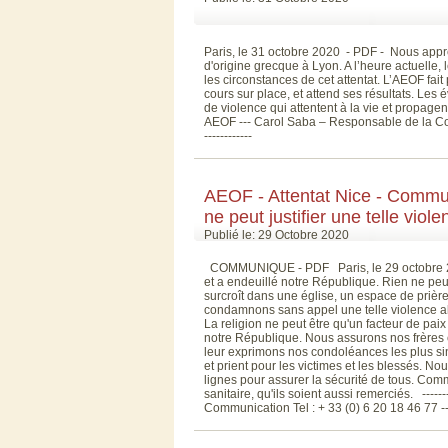
Paris, le 31 octobre 2020 - PDF - Nous appre
d'origine grecque à Lyon. A l’heure actuelle
les circonstances de cet attentat. L’AEOF fa
cours sur place, et attend ses résultats. L
de violence qui attentent à la vie et propag
AEOF --- Carol Saba – Responsable de la Comm
------------
AEOF - Attentat Nice - Commu
ne peut justifier une telle viole
Publié le: 29 Octobre 2020
COMMUNIQUE - PDF Paris, le 29 octobre 2020
et a endeuillé notre République. Rien ne peut 
surcroît dans une église, un espace de prièr
condamnons sans appel une telle violence abje
La religion ne peut être qu'un facteur de paix 
notre République. Nous assurons nos frères ca
leur exprimons nos condoléances les plus sin
et prient pour les victimes et les blessés. No
lignes pour assurer la sécurité de tous. Comm
sanitaire, qu'ils soient aussi remerciés. -
Communication Tel : + 33 (0) 6 20 18 46 77 --- 