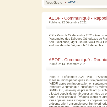
Vous êtes ici:
AEOF
AEOF - Communiqué - Rappel
Publié le: 22 Décembre 2021
PDF - Paris, le 22 décembre 2021 - Avec une 
l'Assemblée des Évêques Orthodoxes de Fra
Son Excellence, Mgr Luka (KOVACEVIC), Evêqu
endormi dans le Seigneur le 17 décembre...
AEOF - Communiqué - Réunio
Publié le: 14 Décembre 2021
Paris, le 14 décembre 2021 - PDF - L'Assem
et ses réunions périodiques sous la présid
l'AEOF, après son intronisation en septembr
Patriarcat Œcuménique, succédant au Métropo
DIMITRIOS, les évêques présents ont pu éch
effectué depuis de nombreuses années au sei
dans la paix et l'unité. Évêques, clercs et l
tous appelés, sans exception, à coopérer p
présents prient ensemble pour l'unité orthod
affermissement. Plusieurs sujets de nature 