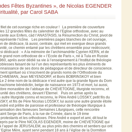
des Fêtes Byzantines », de Nicolas EGENDER
iritualité, par Carol SABA
 filet de cet ouvrage riche en couleur ! La première de couverture
les 12 grandes fêtes du calendrier de l’Eglise orthodoxe, avec au
escente aux Enfers, càd l’ANASTASIS, la Résurrection du Christ, pivot de
e représente l’icône. Les premières pages blanches de cet ouvrage,
ion de dédicace, là aussi, centrale, qui met en exergue deux grands
té, ce chemin entamé par les chrétiens ensemble pour redécouvrir,
insi dédicacé : « A la mémoire de l’archimandrite Cyprien KERN, et de
grand nom orthodoxe de « l’Ecole de Paris », né à Tula en Russie
60, après avoir dédié sa vie à l’enseignement à l’Institut de théologie
noblesses faisant de lui l’un des représentants les plus éminents de
econnaissance de ses dons de pédagogue et de directeur de conscience.
tement spirituel où s’inscrivent de grands noms de l’Orthodoxie du
e SCHMEMAN, Jean MEYENDORF, et Boris BOBRINSKOY et bien
. Le 2 ème nom de la dédicace n’est autre que la grande figure du Dom
achisme bénédictin, belge de naissance en 1973 et mort, lui aussi,
élèbre monastère de l’abbaye de CHEVETOGNE, liturgiste reconnu, et
’unité des chrétiens, devant l’Eternel. Puis on arrive après la
n autre liturgiste connu et reconnu, le Père André LOSSKY, petit fils du
Y, et fils de Père Nicolas LOSSKY, lui aussi une autre grande étoile
André est prêtre de paroisse et professeur de théologie liturgique à
organisation des fameuses Semaines Liturgiques, cette rencontre
 Saint Serge de Paris, à la rue de Crimée, dans le 19 ème
protestants et les orthodoxes. Père André e expert et ami, dit tout le
entrepris par le Père NICOLAS EGENDER, moine de CHEVETOGNE qui
à l’appel de JERUSALEM, au plus près des chemins et sentiers qui ont
l’Eglise Mère, ayant servi pendant 18 ans à l’église de la Dormition