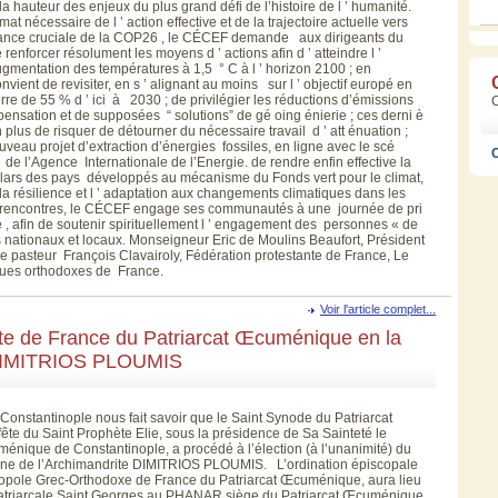
a hauteur des enjeux du plus grand défi de l’histoire de l ’ humanité.
at nécessaire de l ’ action effective et de la trajectoire actuelle vers
rtance cruciale de la COP26 , le CÉCEF demande aux dirigeants du
 renforcer résolument les moyens d ’ actions afin d ’ atteindre l ’
’augmentation des températures à 1,5 ° C à l ’ horizon 2100 ; en
onvient de revisiter, en s ’ alignant au moins sur l ’ objectif europé en
erre de 55 % d ’ ici à 2030 ; de privilégier les réductions d’émissions
sation et de supposées “ solutions” de gé oing énierie ; ces derni è
plus de risquer de détourner du nécessaire travail d ’ att énuation ;
veau projet d’extraction d’énergies fossiles, en ligne avec le scé
C
de l’Agence Internationale de l’Energie. de rendre enfin effective la
ollars des pays développés au mécanisme du Fonds vert pour le climat,
 la résilience et l ’ adaptation aux changements climatiques dans les
ces rencontres, le CÉCEF engage ses communautés à une journée de pri
 , afin de soutenir spirituellement l ’ engagement des personnes « de
rs nationaux et locaux. Monseigneur Eric de Moulins Beaufort, Président
 pasteur François Clavairoly, Fédération protestante de France, Le
ques orthodoxes de France.
Voir l'article complet...
te de France du Patriarcat Œcuménique en la
e DIMITRIOS PLOUMIS
onstantinople nous fait savoir que le Saint Synode du Patriarcat
fête du Saint Prophète Elie, sous la présidence de Sa Sainteté le
énique de Constantinople, a procédé à l’élection (à l’unanimité) du
nne de l’Archimandrite DIMITRIOS PLOUMIS. L’ordination épiscopale
ropole Grec-Orthodoxe de France du Patriarcat Œcuménique, aura lieu
e patriarcale Saint Georges au PHANAR siège du Patriarcat Œcuménique