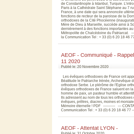
de Constantinople à Istanbul, Turquie. L’int
Paris à la Cathédrale Saint Stéphane au 7 r
France, à une date qui sera annoncée ultér
fonctions de recteur de la paroisse de la Do
orthodoxes de la Cité Phocéenne (inaugurati
Mère de Dieu à Marseille, succède ainsi à 
dernièrement à des fonctions importantes au
Métropolite de Chalcédoine du Patriarcat. 
la Communication Tel : + 33 (0) 6 20 18 46 77 -
AEOF - Communiqué - Rappel 
11 2020
Publié le: 20 Novembre 2020
Les évêques orthodoxes de France ont appri
Béatitude le Patriarche Irénée, Archevêque de
orthodoxe Serbe. Le plérôme de l'Eglise ortho
évêques orthodoxes de France saluent en la 
homme de paix, un pasteur humble et attentif,
Ils adressent au nom de tous les orthodoxes
évêques, prêtres, diacres, moines et moniales,
Mémoire éternelle ! PDF ---------- --- CO
Communication Tel : + 33 (0) 6 20 18 46 77 --- 
AEOF - Attentat LYON -
Publié le: 31 Octobre 2020