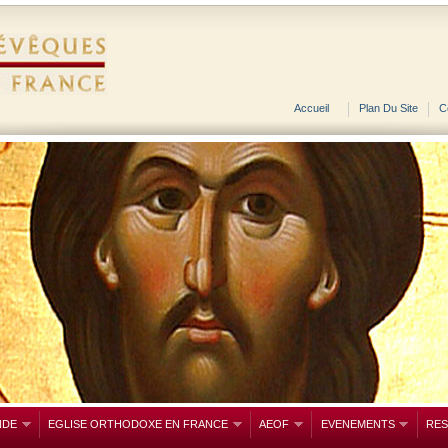
Accueil
Plan Du Site
C
NDE
EGLISE ORTHODOXE EN FRANCE
AEOF
EVENEMENTS
RE