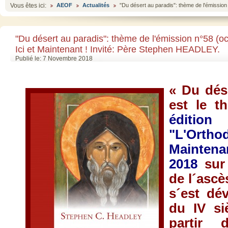
Vous êtes ici:
AEOF
Actualités
"Du désert au paradis": thème de l'émission
"Du désert au paradis": thème de l'émission n°58 (o
Ici et Maintenant ! Invité: Père Stephen HEADLEY.
Publié le: 7 Novembre 2018
« Du dés
est le 
éditi
"L'Orth
Mainten
2018
su
de l´ascè
s´est dé
du IV si
partir 