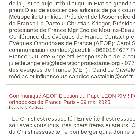
de la justice aujourd’hui et qu’un État se grandit e
prient Dieu de susciter des artisans de paix cour
Métropolite Dimitrios, Président de l’Assemblée
de France Le Pasteur Christian Krieger, Présiden
protestante de France Mgr Éric de Moulins-Beaufo
Conférence des évêques de France Contact pr
Évêques Orthodoxes de France (AEOF): Carol S
communication contact@aeof.fr - 0620184677 Fé
France : Juliette Angeletti, Responsable de la 
juliette.angeletti@federationprotestante.org - 
des évêques de France (CEF) : Candice Castele
médias et influenceurs candice.castelein@cef.f
Communiqué AEOF Election du Pape LEON XIV ! Fél
orthodoxes de France Paris - 09 mai 2025
Publié le: 9 Mai 2025
Le Christ est ressuscité ! En vérité Il est ressu
soit avec vous tous, très chers frères et sœurs. C
du Christ ressuscité, le bon berger qui a donné s