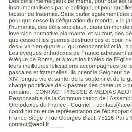
Des défis interreligieux de même, pour que les re
instrumentalisées par le politique, et pour qu’ell
facteur de fraternité. Sans parler également des
pour que cesse la défiguration du monde, « le j
l’humanité, des défis sociétaux, dans un monde 
inversion normative alarmante, et surtout, des dé
que cessent les guerres destructrices et pour i
des « va-t-en-guerre », qui menacent ici et là, l
Les évêques orthodoxes de France adressent a
évêque de Rome, et à tous les fidèles de l’Eglis
leurs meilleures félicitations accompagnées de le
pascales et fraternelles. Ils prient le Seigneur 
XIV, longue vie et santé, de le soutenir et de le 
charge pontificale de « pasteur des pasteurs » de
romaine. CONTACT PRESSE & MEDIAS AEOF 
Responsable de la Communication de l’Assemb
Orthodoxes de France - Courriel : contact@aeo
coordination et de représentation de l’épiscopa
France Siège 7 rue Georges Bizet, 75116 Paris Si
contact@aeof.fr ____