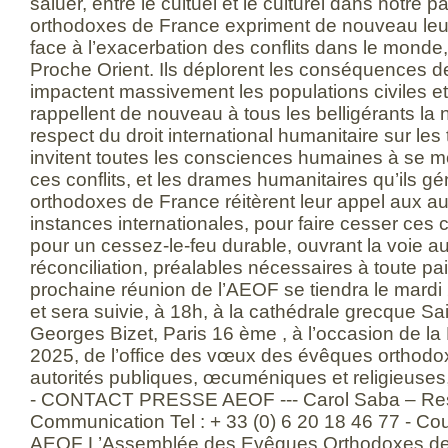
saluer, entre le cultuel et le culturel dans notre
orthodoxes de France expriment de nouveau leu
face à l’exacerbation des conflits dans le monde
Proche Orient. Ils déplorent les conséquences de
impactent massivement les populations civiles et 
rappellent de nouveau à tous les belligérants la
respect du droit international humanitaire sur les 
invitent toutes les consciences humaines à se mo
ces conflits, et les drames humanitaires qu’ils 
orthodoxes de France réitèrent leur appel aux au
instances internationales, pour faire cesser ces c
pour un cessez-le-feu durable, ouvrant la voie au
réconciliation, préalables nécessaires à toute pai
prochaine réunion de l’AEOF se tiendra le mardi
et sera suivie, à 18h, à la cathédrale grecque Sai
Georges Bizet, Paris 16 ème , à l’occasion de la
2025, de l’office des vœux des évêques orthod
autorités publiques, œcuméniques et religieuses, 
- CONTACT PRESSE AEOF --- Carol Saba – Res
Communication Tel : + 33 (0) 6 20 18 46 77 - Co
AEOF L’Assemblée des Evêques Orthodoxes de F