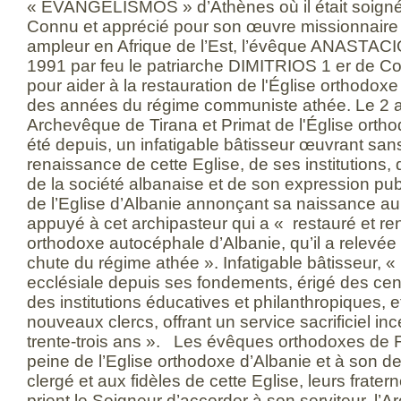
« EVANGELISMOS » d’Athènes où il était soigné
Connu et apprécié pour son œuvre missionnaire 
ampleur en Afrique de l’Est, l’évêque ANASTACIO
1991 par feu le patriarche DIMITRIOS 1 er de Co
pour aider à la restauration de l'Église orthodoxe
des années du régime communiste athée. Le 2 aoû
Archevêque de Tirana et Primat de l'Église ortho
été depuis, un infatigable bâtisseur œuvrant san
renaissance de cette Eglise, de ses institutions,
de la société albanaise et de son expression 
de l’Eglise d’Albanie annonçant sa naissance 
appuyé à cet archipasteur qui a « restauré et re
orthodoxe autocéphale d’Albanie, qu’il a relevée
chute du régime athée ». Infatigable bâtisseur, « il
ecclésiale depuis ses fondements, érigé des cent
des institutions éducatives et philanthropiques, 
nouveaux clercs, offrant un service sacrificiel i
trente-trois ans ». Les évêques orthodoxes de F
peine de l’Eglise orthodoxe d’Albanie et à son deu
clergé et aux fidèles de cette Eglise, leurs frate
prient le Seigneur d’accorder à son serviteur, l’