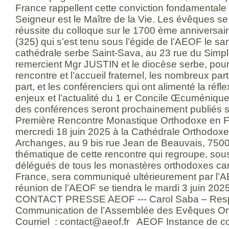
France rappellent cette conviction fondamentale qu
Seigneur est le Maître de la Vie. Les évêques se 
réussite du colloque sur le 1700 ème anniversai
(325) qui s’est tenu sous l’égide de l’AEOF le s
cathédrale serbe Saint-Sava, au 23 rue du Simplo
remercient Mgr JUSTIN et le diocèse serbe, pour 
rencontre et l’accueil fraternel, les nombreux part
part, et les conférenciers qui ont alimenté la réflex
enjeux et l’actualité du 1 er Concile Œcuménique 
des conférences seront prochainement publiés su
Première Rencontre Monastique Orthodoxe en Fr
mercredi 18 juin 2025 à la Cathédrale Orthodox
Archanges, au 9 bis rue Jean de Beauvais, 750
thématique de cette rencontre qui regroupe, sous
délégués de tous les monastères orthodoxes c
France, sera communiqué ultérieurement par l’
réunion de l’AEOF se tiendra le mardi 3 juin 202
CONTACT PRESSE AEOF --- Carol Saba – Resp
Communication de l’Assemblée des Evêques Or
Courriel : contact@aeof.fr AEOF Instance de co