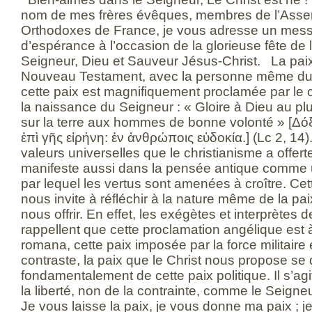
nom de mes frères évêques, membres de l’Ass
Orthodoxes de France, je vous adresse un messa
d’espérance à l’occasion de la glorieuse fête de l
Seigneur, Dieu et Sauveur Jésus-Christ. La paix s
Nouveau Testament, avec la personne même du Ch
cette paix est magnifiquement proclamée par le 
la naissance du Seigneur : « Gloire à Dieu au pl
sur la terre aux hommes de bonne volonté » [Δόξ
ἐπὶ γῆς εἰρήνη: ἐν ἀνθρώποις εὐδοκία.] (Lc 2, 14).
valeurs universelles que le christianisme a offert
manifeste aussi dans la pensée antique comme 
par lequel les vertus sont amenées à croître. Ce
nous invite à réfléchir à la nature même de la pai
nous offrir. En effet, les exégètes et interprètes
rappellent que cette proclamation angélique est à
romana, cette paix imposée par la force militaire
contraste, la paix que le Christ nous propose se 
fondamentalement de cette paix politique. Il s’agi
la liberté, non de la contrainte, comme le Seigneu
Je vous laisse la paix, je vous donne ma paix ; 