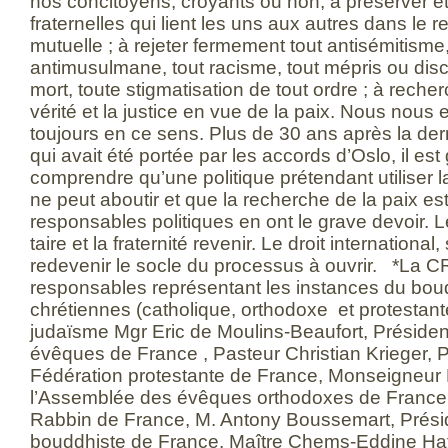
nos concitoyens, croyants ou non, à préserver et c
fraternelles qui lient les uns aux autres dans le re
mutuelle ; à rejeter fermement tout antisémitisme
antimusulmane, tout racisme, tout mépris ou dis
mort, toute stigmatisation de tout ordre ; à reche
vérité et la justice en vue de la paix. Nous nous
toujours en ce sens. Plus de 30 ans après la derni
qui avait été portée par les accords d’Oslo, il es
comprendre qu’une politique prétendant utiliser la
ne peut aboutir et que la recherche de la paix es
responsables politiques en ont le grave devoir. 
taire et la fraternité revenir. Le droit international, s
redevenir le socle du processus à ouvrir. *La 
responsables représentant les instances du bou
chrétiennes (catholique, orthodoxe et protestante
judaïsme Mgr Eric de Moulins-Beaufort, Préside
évêques de France , Pasteur Christian Krieger, P
Fédération protestante de France, Monseigneur D
l’Assemblée des évêques orthodoxes de France
Rabbin de France, M. Antony Boussemart, Présid
bouddhiste de France, Maître Chems-Eddine Haf