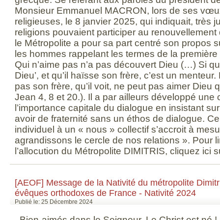
Monsieur Emmanuel MACRON, lors de ses vœux 
religieuses, le 8 janvier 2025, qui indiquait, très
religions pouvaient participer au renouvellement d
le Métropolite a pour sa part centré son propos su
les hommes rappelant les termes de la première é
Qui n’aime pas n’a pas découvert Dieu (…) Si que
Dieu’, et qu’il haïsse son frère, c’est un menteur. 
pas son frère, qu’il voit, ne peut pas aimer Dieu qu
Jean 4, 8 et 20.). Il a par ailleurs développé une
l’importance capitale du dialogue en insistant sur l
avoir de fraternité sans un éthos de dialogue. C
individuel à un « nous » collectif s’accroit à me
agrandissons le cercle de nos relations ». Pour lir
l’allocution du Métropolite DIMITRIS, cliquez ici 
[AEOF] Message de la Nativité du métropolite Dimit
évêques orthodoxes de France - Nativité 2024
Publié le: 25 Décembre 2024
Bien-aimés dans le Seigneur, Le Christ est né !