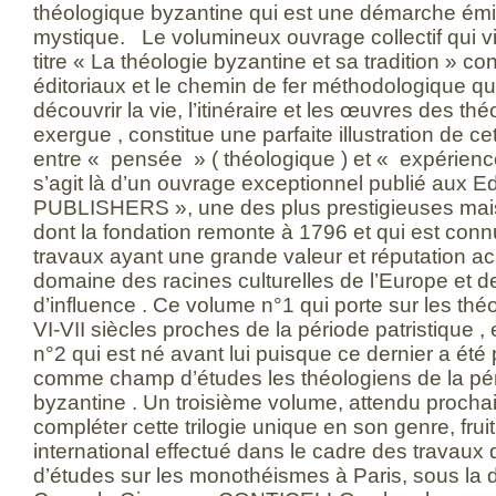
théologique byzantine qui est une démarche émi
mystique. Le volumineux ouvrage collectif qui vi
titre « La théologie byzantine et sa tradition » co
éditoriaux et le chemin de fer méthodologique qu
découvrir la vie, l’itinéraire et les œuvres des th
exergue , constitue une parfaite illustration de ce
entre « pensée » ( théologique ) et « expérience »
s’agit là d’un ouvrage exceptionnel publié aux
PUBLISHERS », une des plus prestigieuses mais
dont la fondation remonte à 1796 et qui est connu
travaux ayant une grande valeur et réputation 
domaine des racines culturelles de l’Europe et 
d’influence . Ce volume n°1 qui porte sur les th
VI-VII siècles proches de la période patristique ,
n°2 qui est né avant lui puisque ce dernier a ét
comme champ d’études les théologiens de la pér
byzantine . Un troisième volume, attendu prochai
compléter cette trilogie unique en son genre, frui
international effectué dans le cadre des travaux
d’études sur les monothéismes à Paris, sous la 