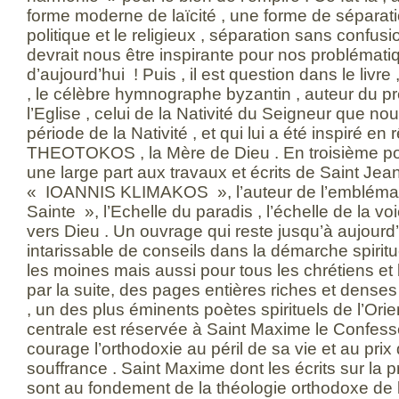
forme moderne de laïcité , une forme de séparatio
politique et le religieux , séparation sans confusio
devrait nous être inspirante pour nos problématiq
d’aujourd’hui ! Puis , il est question dans le liv
, le célèbre hymnographe byzantin , auteur du
l’Eglise , celui de la Nativité du Seigneur que n
période de la Nativité , et qui lui a été inspiré en 
THEOTOKOS , la Mère de Dieu . En troisième posi
une large part aux travaux et écrits de Saint Jea
« IOANNIS KLIMAKOS », l’auteur de l’emblématiq
Sainte », l’Echelle du paradis , l’échelle de la v
vers Dieu . Un ouvrage qui reste jusqu’à aujourd
intarissable de conseils dans la démarche spirit
les moines mais aussi pour tous les chrétiens et
par la suite, des pages entières riches et denses 
, un des plus éminents poètes spirituels de l’Orien
centrale est réservée à Saint Maxime le Confes
courage l’orthodoxie au péril de sa vie et au pr
souffrance . Saint Maxime dont les écrits sur la p
sont au fondement de la théologie orthodoxe de l’