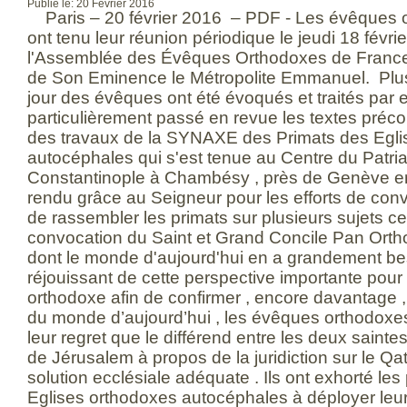
Publié le: 20 Février 2016
Paris – 20 février 2016 – PDF - Les évêques 
ont tenu leur réunion périodique le jeudi 18 févr
l'Assemblée des Évêques Orthodoxes de France 
de Son Eminence le Métropolite Emmanuel. Plusi
jour des évêques ont été évoqués et traités par eu
particulièrement passé en revue les textes précon
des travaux de la SYNAXE des Primats des Egli
autocéphales qui s'est tenue au Centre du Patr
Constantinople à Chambésy , près de Genève en j
rendu grâce au Seigneur pour les efforts de con
de rassembler les primats sur plusieurs sujets ce
convocation du Saint et Grand Concile Pan Ortho
dont le monde d'aujourd'hui en a grandement be
réjouissant de cette perspective importante pour 
orthodoxe afin de confirmer , encore davantage ,
du monde d’aujourd’hui , les évêques orthodoxe
leur regret que le différend entre les deux sainte
de Jérusalem à propos de la juridiction sur le Q
solution ecclésiale adéquate . Ils ont exhorté les
Eglises orthodoxes autocéphales à déployer leurs