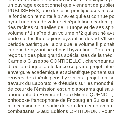
un ouvrage exceptionnel que viennent de publi
PUBLISHERS, une des plus prestigieuses maison
la fondation remonte à 1796 et qui est connue pou
ayant une grande valeur et réputation académi
des racines culturelles de l’Europe et de ses sph
volume n°1 ( aîné d’un volume n°2 qui est né ava
porte sur les théologiens byzantins des VI-VII si
période patristique , alors que le volume II p orta
la période byzantine et post byzantine . Pour en 
reçoit un des plus grands spécialistes de la théo
Carmelo Giuseppe CONTICELLO , chercheur au
direction duquel a été lancé ce grand projet inte
envergure académique et scientifique portant sur l
œuvres des théologiens byzantins , projet réalis
travaux du Laboratoire d’études sur les monothé
de cœur de l’émission est un diaporama qui salu
abondante du Révérend Père Michel QUENOT , r
orthodoxe francophone de Fribourg en Suisse, cen
à l’occasion de la sortie de son dernier nouveau-
combattants » aux Editions ORTHDRUK . Pour 