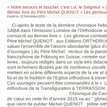
« Notre secours et bouclier, c’est Lui, le Seigneur 
dernier livre du Père Michel QUENOT « Les glorieux
Publié le: 22 Décembre 2015
Ci-après le texte de la dernière chronique hebdomadaire de Carol SABA dans l’émission Lumière de l’Orthodoxie sur Radio Notre Dame consacré au dernier livre « Les glorieux combattants » du Révérend Père Michel QUENOT , aux Editions ORTHDRUK . C’est l’occasion de saluer l’ensemble de l’œuvre abondante (plus d’une vingtaine d’ouvrages ) du Père Michel, recteur de la paroisse orthodoxe francophone de Fribourg en Suisse, centrée sur l’icône . Ces nombreux livres , toujours rédigés dans un style très didactique et pédagogique , sont richement illustrés par de nombreux visuels iconographiques qui mettent en scène différents aspects de la vie et de l’expression de notre foi et de la tradition de l’Eglise orthodoxe à travers le langage de l’icône . Ces ouvrages peuvent être commandés à la « Librairie du Monastère orthodoxe de la Transfiguration à TERRASSON . Chronique de Carol SABA « Notre coup de cœur en cette fin d'année 2015 va au " glorieux combattants ", le livre que vient de publier Michel QUENOT , prêtre orthodoxe , recteur de la paroisse francophone de Fribourg en Suisse aux éditions ORTHDRUK . Il s’agit là du dernier-né des publications abondantes du Père Michel, un des derniers maillons d’une chaîne d’or que constitue son œuvre dotée de plus d’une vingtaine d’ouvrages (qui peuvent être commandés à la Librairie du monastère de la Transfiguration à TERRASON ) mettent en scène l’icône , son langage et son expression. Une œuvre abondante qui pose l’icône au centre de l’expression de la foi , d’une manière pleinement didactique et empreinte de pédagogie . Rien d'étonnant en cela puisque Père Michel a été enseignant avant de devenir prêtre . Ce livre mérite d'être lu et relu , non seulement pour sa valeur intrinsèque et les multiples illustrations qu’il contient mais aussi en raison de la synthèse biblique , néotestamentaire et patristique qu’il développe autour des vrais enjeux et combats des saints « guerriers » de la tradition de l’Eglise orthodoxe . Il tombe à pic par ailleurs , et est pleinement d'actualité , justement , en raison des remous , des polémiques et des confusions qu'ont suscité en Orient et bien au-delà , certaines déclarations faites au sein de l'Eglise russe à propos de la notion de guerre « sainte » au moment du déclenchement de l'intervention militaire russe en Syrie , en Méditerranée Orientale . Tout en évoquant ces sujets de guerre juste , sainte ou défensive , Père MICHEL revient sur ces prestigieux « combattants » et sur ce qui est emblématique et paradigmatique dans leur vécu et leur itinéraire . Qui sont-ils ? Comment concilier leur tâche avec le message de paix chrétien et les qualifier de saints ? A quel combat, à leur image et ressemblance , sommes-nous en tant que chrétiens appelés ? Voilà des interrogations et des problématiques que le livre se propose d’aborder en profondeur à la lumière des textes de l’Ancien et du Nouveau Testament et de la tradition de l’Eglise . Nombreux sont ceux qui, malheureusement , pensent de nos jours que les « glorieux combattants » sont , dans les figures de la sainteté orthodoxe , des saints guerriers , des combattants « contre » les ennemis terrestres du christianisme ! Or, en vérité , ces combattants sont en premier lieu des combattants « pour » le Christ, des témoins de la foi en Lui et des combattants qui doivent placer leur combat sur le bon plan, celui de la lutte contre leurs propres « passions ». Père Michel rappelle dans l'introduction que le fondement de tout combat pour le Christ, c'est celui de la confession de la foi en Lui . Il rappelle que « la plupart des saints soldats furent des martyrs, surtout dans les premiers siècles de l'empire romain païen . Leur prototype est le centurion Longin qui confessa publiquement le Christ au moment de sa mort sur la Croix » en proclamant publiquement devant ses soldats « Celui-ci était vraiment le Fils de Dieu ", comme le rappelle l'Evangile de Matthieu . Par la suite, Longin s’est fait baptiser et retourna dans sa Cappadoce natale , où il prêcha avec zèle le Christ ce qui lui vaudra d'être décapité . Nous sommes là au cœur du modèle du témoignage chrétien , du kérygme de la confession de la foi , comme seules représailles et réponses à la persécution . Ne nous trompons pas de combat ! Il ne s’agit pas d’un combat d’ici-bas , avec les armes d’ici-bas . Le vrai combat est le combat spirituel , qui est capable de nous hisser vers le modèle du Christ. Ce chemin ne peut être victorieux que si nous engageons , en nous-mêmes et en relation avec les autres et la société , le combat des « vertus » contre les « passions ». « Le cliquetis des armes dans l'Ancien Testament » , titre du premier chapitre du livre de Père Michel nous place d’emblée devant les risques d'ambivalence de cette tension, entre le combat d’ici-bas et le combat spirituel , le bon et juste combat dont parle Saint PAUL à Timothée . S’agit-il donc d’avoir confiance en nos forces ou bien confiance en la force du Christ ? C'est la foi en Dieu qui est le bouclier et non pas l'épée terrestre ni le bouclier physique qui l'accompagne . « Ne crains pas ! dit le Seigneur à Abraham dans le livre de la Genèse , "Je suis ton bouclier " ( Genèse 15,11) ». C'est cette perspective, inscrite comme des lettres dans le marbre , celle des psaumes , que l'Eglise a adopté . « Le roi n'est pas sauvé par toute sa puissance, nous explique le psaume 33 , et le géant ne trouve pas de salut dans sa grande force, ce n'est pas dans l'abondance de sa force qu'il trouvera le salut . Mais les yeux du Seigneur sont sur ceux qui le craignent , et sur ceux qui ont mis leur espérance en sa miséricorde . Notre secours et bouclier , c'est Lui " ( Psaume 33). Le Christ qui rompt avec la loi du talion de l’Ancien Testament, parle ainsi d’une violence d’une autre nature, la « violence des pacifiques » . Il insiste sur le « pardon » en guise de représailles . Il installe la dynamique du « combat spirituel », le véritable combat. Oui , le chrétien , chaque chrétien est un