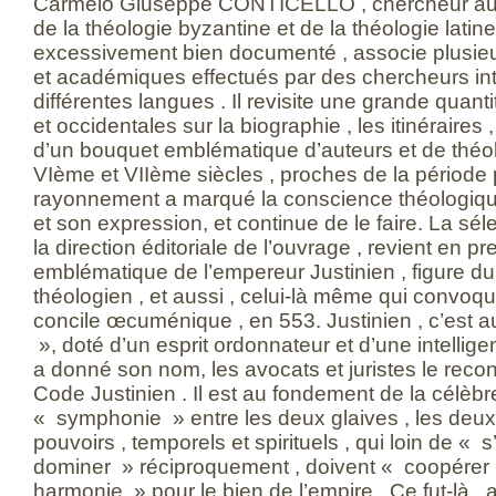
Carmelo Giuseppe CONTICELLO , chercheur au C
de la théologie byzantine et de la théologie lati
excessivement bien documenté , associe plusieur
et académiques effectués par des chercheurs in
différentes langues . Il revisite une grande quant
et occidentales sur la biographie , les itinéraires 
d’un bouquet emblématique d’auteurs et de théo
VIème et VIIème siècles , proches de la période pa
rayonnement a marqué la conscience théologique
et son expression, et continue de le faire. La sél
la direction éditoriale de l’ouvrage , revient en pr
emblématique de l’empereur Justinien , figure du 
théologien , et aussi , celui-là même qui convoq
concile œcuménique , en 553. Justinien , c’est au
», doté d’un esprit ordonnateur et d’une intellige
a donné son nom, les avocats et juristes le recon
Code Justinien . Il est au fondement de la célèbr
« symphonie » entre les deux glaives , les deux
pouvoirs , temporels et spirituels , qui loin de «
dominer » réciproquement , doivent « coopérer
harmonie » pour le bien de l’empire . Ce fut-là , 