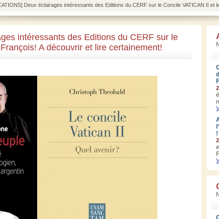
ATIONS] Deux éclairages intéressants des Editions du CERF sur le Concile VATICAN II et le p
es intéressants des Editions du CERF sur le
N
François! A découvrir et lire certainement!
2
é
r
V
A
l
!
2
e
F
V