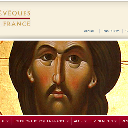
Accueil
Plan Du Site
C
NDE
EGLISE ORTHODOXE EN FRANCE
AEOF
EVENEMENTS
RE