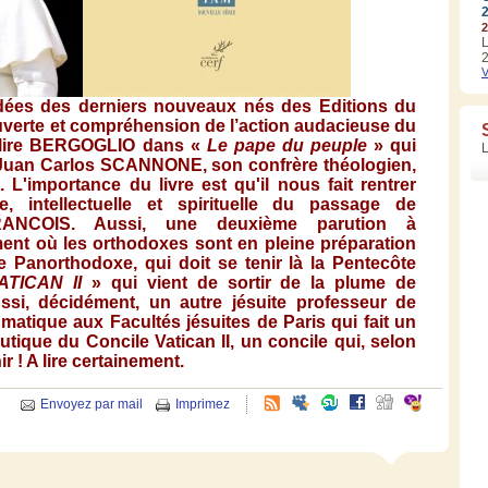
2
L
2
V
dées
des
derniers
nouveaux
nés
des Editions du
verte
et
compréhension
de
l’action
audacieuse
du
lire
BERGOGLIO
dans
«
Le
pape
du
peuple
» qui
Juan Carlos
SCANNONE
, son
confrère
théologien
,
.
L'importance
du
livre
est
qu'il
nous
fait
rentrer
e
,
intellectuelle
et
spirituelle
du passage de
ANCOIS.
Aussi
,
une
deuxième
parution
à
ment
où
les
orthodoxes
sont
en
pleine
préparation
e
Panorthodoxe
, qui
doit
se
tenir
là
la
Pentecôte
TICAN II
» qui
vient
de
sortir
de la plume de
ssi
,
décidément
, un
autre
jésuite
professeur
de
matique
aux
Facultés
jésuites
de Paris qui fait un
utique
du
Concile
Vatican II, un
concile
qui,
selon
ir
! A lire
certainement
.
Envoyez par mail
Imprimez