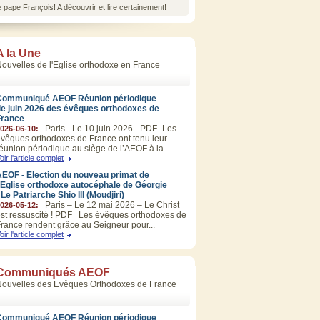
ape François! A découvrir et lire certainement!
A la Une
ouvelles de l'Eglise orthodoxe en France
Communiqué AEOF Réunion périodique
de juin 2026 des évêques orthodoxes de
France
Paris - Le 10 juin 2026 - PDF- Les
026-06-10:
vêques orthodoxes de France ont tenu leur
éunion périodique au siège de l’AEOF à la...
oir l'article complet
EOF - Election du nouveau primat de
’Eglise orthodoxe autocéphale de Géorgie
 Le Patriarche Shio III (Moudjiri)
Paris – Le 12 mai 2026 – Le Christ
026-05-12:
st ressuscité ! PDF Les évêques orthodoxes de
rance rendent grâce au Seigneur pour...
oir l'article complet
Communiqués AEOF
Nouvelles des Evêques Orthodoxes de France
Communiqué AEOF Réunion périodique