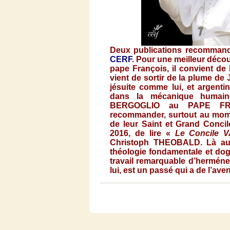
Deux
publications
recomman
CERF
. Pour
une
meilleur
décou
pape
François
,
il
convient
de 
vient
de
sortir
de la plume de 
jésuite
comme
lui
, et
argentin
dans
la
mécanique
humain
BERGOGLIO
au
PAPE
FR
recommander
,
surtout
au mo
de
leur
Saint et Grand
Concil
2016, de lire «
Le
Concile
VA
Christoph
THEOBALD
.
Là
au
théologie
fondamentale
et
dog
travail
remarquable
d’herméne
lui
,
est
un
passé
qui a de
l’aven