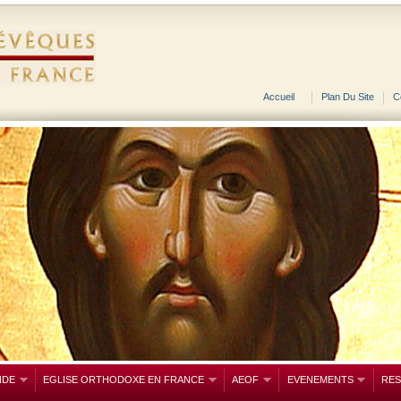
Accueil
Plan Du Site
C
NDE
EGLISE ORTHODOXE EN FRANCE
AEOF
EVENEMENTS
RE