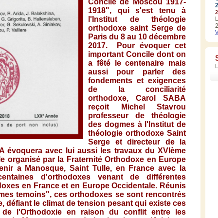
Concile de Moscou 1917-
1918", qui s'est tenu à
2
l'Institut de théologie
L
2
orthodoxe saint Serge de
V
Paris du 8 au 10 décembre
2017. Pour évoquer cet
important Concile dont on
a fêté le centenaire mais
aussi pour parler des
fondements et exigences
de la conciliarité
orthodoxe, Carol SABA
reçoit Michel Stavrou
professeur de théologie
des dogmes à l'Institut de
théologie orthodoxe Saint
Serge et directeur de la
évoquera avec lui aussi les travaux du XVIème
e organisé par la Fraternité Orthodoxe en Europe
tenir a Manosque, Saint Tulle, en France avec la
 centaines d'orthodoxes venant de différentes
odoxes en France et en Europe Occidentale. Réunis
 mes temoins", ces orthodoxes se sont rencontrés
e, défiant le climat de tension pesant qui existe ces
de l'Orthodoxie en raison du conflit entre les