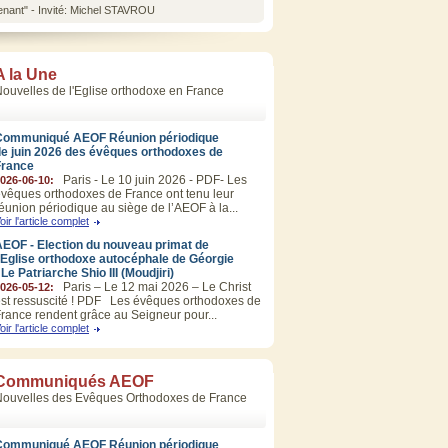
tenant" - Invité: Michel STAVROU
A la Une
ouvelles de l'Eglise orthodoxe en France
Communiqué AEOF Réunion périodique
de juin 2026 des évêques orthodoxes de
France
Paris - Le 10 juin 2026 - PDF- Les
026-06-10:
vêques orthodoxes de France ont tenu leur
éunion périodique au siège de l’AEOF à la...
oir l'article complet
EOF - Election du nouveau primat de
’Eglise orthodoxe autocéphale de Géorgie
 Le Patriarche Shio III (Moudjiri)
Paris – Le 12 mai 2026 – Le Christ
026-05-12:
st ressuscité ! PDF Les évêques orthodoxes de
rance rendent grâce au Seigneur pour...
oir l'article complet
Communiqués AEOF
Nouvelles des Evêques Orthodoxes de France
Communiqué AEOF Réunion périodique