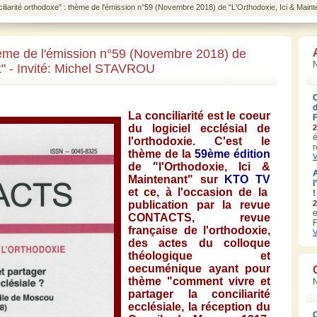
ciliarité orthodoxe" : thème de l'émission n°59 (Novembre 2018) de "L'Orthodoxie, Ici & Main
thème de l'émission n°59 (Novembre 2018) de
N
t" - Invité: Michel STAVROU
La conciliarité est le coeur
du logiciel ecclésial de
2
é
l'orthodoxie. C'est le
r
thème de la
59ème édition
V
de "l'Orthodoxie, Ici &
A
Maintenant" sur
KTO TV
l
et ce, à l'occasion de la
!
publication par la revue
2
e
CONTACTS, revue
F
française de l'orthodoxie,
V
des actes du colloque
théologique et
oecuménique ayant pour
thème "comment vivre et
partager la conciliarité
ecclésiale, la réception du