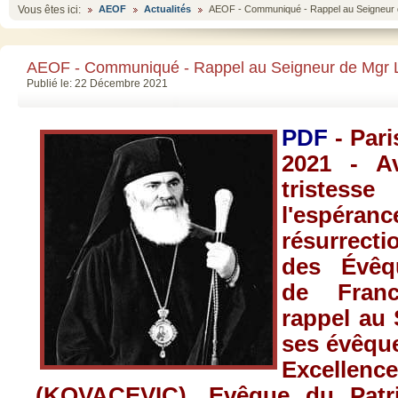
Vous êtes ici:
AEOF
Actualités
AEOF - Communiqué - Rappel au Seigneu
AEOF - Communiqué - Rappel au Seigneur de Mg
Publié le: 22 Décembre 2021
PDF
- Par
2021 - A
tristes
l'espé
résurrect
des Évêq
de Fran
rappel au 
ses évêqu
Excelle
(KOVACEVIC), Evêque du Patri