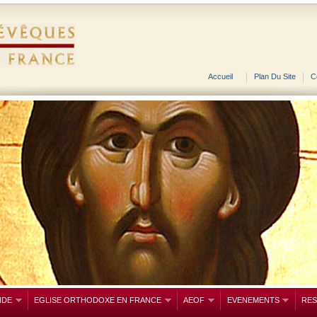
Accueil
Plan Du Site
C
NDE
EGLISE ORTHODOXE EN FRANCE
AEOF
EVENEMENTS
RE