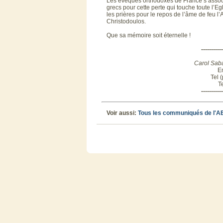
Les évêques orthodoxes de France s’associ
grecs pour cette perte qui touche toute l’
les prières pour le repos de l’âme de feu 
Christodoulos.
Que sa mémoire soit éternelle !
-----------
Carol Sab
E
Tel 
T
-----------
Voir aussi:
Tous les communiqués de l'A