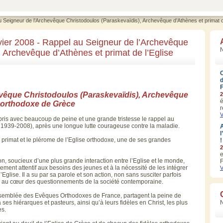
Seigneur de l’Archevêque Christodoulos (Paraskevaïdis), Archevêque d’Athènes et primat d
er 2008 - Rappel au Seigneur de l’Archevêque
N
 Archevêque d’Athènes et primat de l’Eglise
vêque Christodoulos (Paraskevaïdis), Archevêque
2
é
e orthodoxe de Grèce
r
V
is avec beaucoup de peine et une grande tristesse le rappel au
1939-2008), après une longue lutte courageuse contre la maladie.
A
l
 primat et le plérome de l’Eglise orthodoxe, une de ses grandes
!
2
e
 soucieux d’une plus grande interaction entre l’Eglise et le monde,
F
ement attentif aux besoins des jeunes et à la nécessité de les intégrer
V
l’Eglise. Il a su par sa parole et son action, non sans susciter parfois
lacer au cœur des questionnements de la société contemporaine.
semblée des Evêques Orthodoxes de France, partagent la peine de
 ses hiérarques et pasteurs, ainsi qu’à leurs fidèles en Christ, les plus
es.