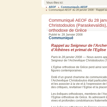
Vous êtes ici:
AEOF
Communiqués AEOF
Communiqué AEOF du 28 janvier 2008 - Rappel au 
Communiqué AEOF du 28 janvi
Christodoulos (Paraskevaïdis),
orthodoxe de Grèce
Publié le: 28 Janvier 2008
Communiqué
Rappel au Seigneur de l’Arche
d’Athènes et primat de l’Eglis
Paris
le
28
janvier
2008 ––
Nous avons appr
Seigneur de l’Archevêque Christodoulos (†
L’Eglise orthodoxe de Grèce perd ainsi son
figures contemporaines.
Doté d’un grand charisme de communication,
l’Archevêque Christodoulos était particulièr
et les associer à la vie et à l’expression de 
des critiques, revitaliser l’Eglise et la p
Les évêques orthodoxes, membres de l’As
l’Eglise orthodoxe de Grèce. Ils adressent à
vives et profondes condoléances fraternell