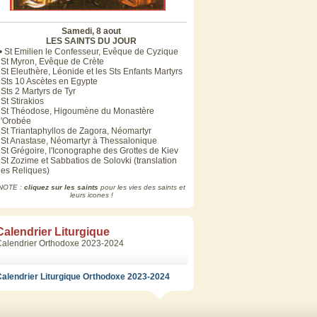
Samedi, 8 aout
LES SAINTS DU JOUR
• St Emilien le Confesseur, Evêque de Cyzique
 St Myron, Evêque de Crète
 St Eleuthère, Léonide et les Sts Enfants Martyrs
 Sts 10 Ascètes en Egypte
 Sts 2 Martyrs de Tyr
 St Stirakios
• St Théodose, Higoumène du Monastère
d'Orobée
 St Triantaphyllos de Zagora, Néomartyr
 St Anastase, Néomartyr à Thessalonique
 St Grégoire, l'Iconographe des Grottes de Kiev
 St Zozime et Sabbatios de Solovki (translation
es Reliques)
NOTE :
cliquez sur les saints
pour les vies des saints et
leurs icones !
Calendrier Liturgique
Calendrier Orthodoxe 2023-2024
alendrier Liturgique Orthodoxe 2023-2024