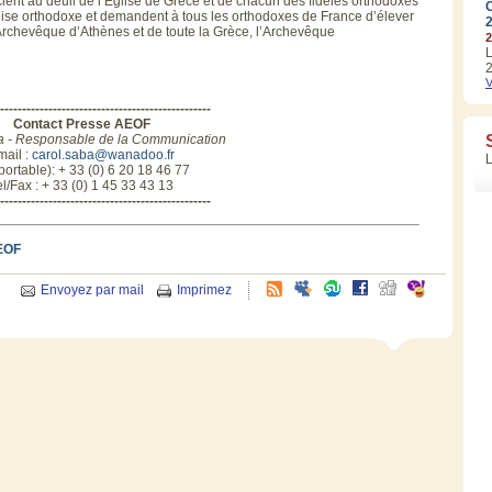
ent au deuil de l’Eglise de Grèce et de chacun des fidèles orthodoxes
Eglise orthodoxe et demandent à tous les orthodoxes de France d’élever
l’Archevêque d’Athènes et de toute la Grèce, l’Archevêque
2
L
2
V
------------------------------------------------
Contact Presse AEOF
a - Responsable de la Communication
mail :
carol.saba@wanadoo.fr
(portable): + 33 (0) 6 20 18 46 77
el/Fax : + 33 (0) 1 45 33 43 13
------------------------------------------------
EOF
Envoyez par mail
Imprimez