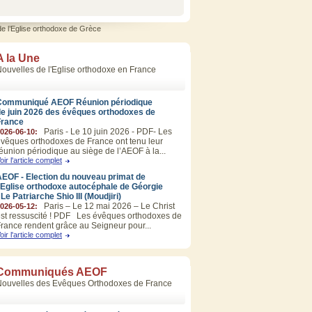
e l’Eglise orthodoxe de Grèce
A la Une
ouvelles de l'Eglise orthodoxe en France
Communiqué AEOF Réunion périodique
de juin 2026 des évêques orthodoxes de
France
Paris - Le 10 juin 2026 - PDF- Les
026-06-10:
vêques orthodoxes de France ont tenu leur
éunion périodique au siège de l’AEOF à la...
oir l'article complet
EOF - Election du nouveau primat de
’Eglise orthodoxe autocéphale de Géorgie
 Le Patriarche Shio III (Moudjiri)
Paris – Le 12 mai 2026 – Le Christ
026-05-12:
st ressuscité ! PDF Les évêques orthodoxes de
rance rendent grâce au Seigneur pour...
oir l'article complet
Communiqués AEOF
Nouvelles des Evêques Orthodoxes de France