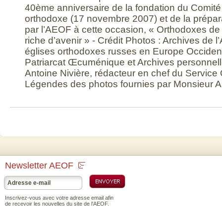
Daru 1930
Pâques à
l
40ème anniversaire de la fondation du Comité 
Saint Serge
t
orthodoxe (17 novembre 2007) et de la prépara
1927
o
S
par l’AEOF à cette occasion, « Orthodoxes de
1
riche d’avenir » - Crédit Photos : Archives de
églises orthodoxes russes en Europe Occiden
Patriarcat Œcuménique et Archives personnel
Antoine Nivière, rédacteur en chef du Service
Légendes des photos fournies par Monsieur An
Newsletter AEOF
Inscrivez-vous avec votre adresse email afin
de recevoir les nouvelles du site de l'AEOF.