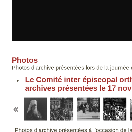
Photos
Photos d'archive présentées lors de la journé
Le Comité inter épiscopal ort
archives présentées le 17 no
Métropolite
Métropolite
Métropolite
Métropolite
P
Euloge
Euloge, rue
Euloge et ses
Euloge :
p
Photos d'archive présentées à l’occasion de
Daru
auxiliaires, rue
procession de
é