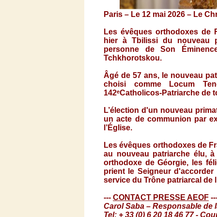
Paris – Le 12 mai 2026 –
Le Chr
Les évêques orthodoxes de Fr
hier à Tbilissi du nouveau 
personne de Son Éminence 
Tchkhorotskou.
Âgé de 57 ans, le nouveau patri
choisi comme Locum Tene
142
ᵉ
Catholicos-Patriarche de t
L’élection d'un nouveau prima
un acte de communion par ex
l’Église.
Les évêques orthodoxes de Fran
au nouveau patriarche élu, à l
orthodoxe de Géorgie, les félic
prient le Seigneur d'accorder
service du Trône patriarcal de 
---
CONTACT PRESSE AEOF
--
Carol Saba – Responsable de 
Tel
: + 33 (0) 6 20 18 46 77 -
Cour