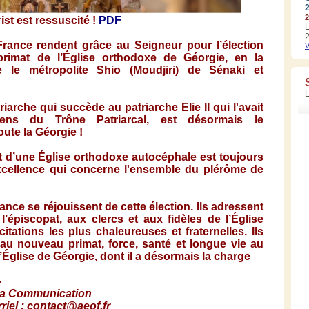
2
ist est ressuscité !
PDF
L
2
ance rendent grâce au Seigneur pour l’élection
V
primat de l’Église orthodoxe de Géorgie, en la
le métropolite Shio (Moudjiri) de Sénaki et
arche qui succède au patriarche Elie II qui l'avait
ns du Trône Patriarcal, est désormais le
oute la G
é
orgie !
t d’une Église orthodoxe autocéphale est toujours
cellence qui concerne l'ensemble du plérôme de
ce se réjouissent de cette élection. Ils adressent
’épiscopat, aux clercs et aux fidèles de l’Église
itations les plus chaleureuses et fraternelles. Ils
 au nouveau primat, force, santé et longue vie au
l’Église de Géorgie, dont il a désormais la charge
-
la Communication
riel
:
contact@aeof.fr