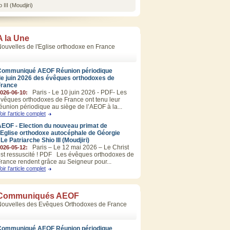
III (Moudjiri)
A la Une
ouvelles de l'Eglise orthodoxe en France
Communiqué AEOF Réunion périodique
de juin 2026 des évêques orthodoxes de
France
Paris - Le 10 juin 2026 - PDF- Les
026-06-10:
vêques orthodoxes de France ont tenu leur
éunion périodique au siège de l’AEOF à la...
oir l'article complet
EOF - Election du nouveau primat de
’Eglise orthodoxe autocéphale de Géorgie
 Le Patriarche Shio III (Moudjiri)
Paris – Le 12 mai 2026 – Le Christ
026-05-12:
st ressuscité ! PDF Les évêques orthodoxes de
rance rendent grâce au Seigneur pour...
oir l'article complet
Communiqués AEOF
Nouvelles des Evêques Orthodoxes de France
Communiqué AEOF Réunion périodique