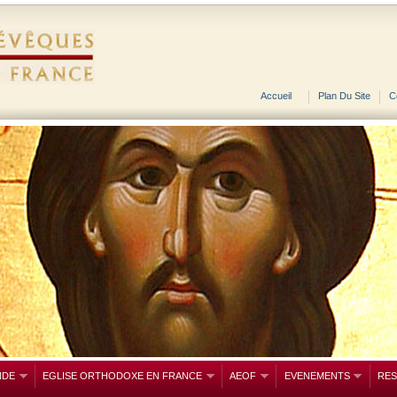
Accueil
Plan Du Site
C
NDE
EGLISE ORTHODOXE EN FRANCE
AEOF
EVENEMENTS
RE