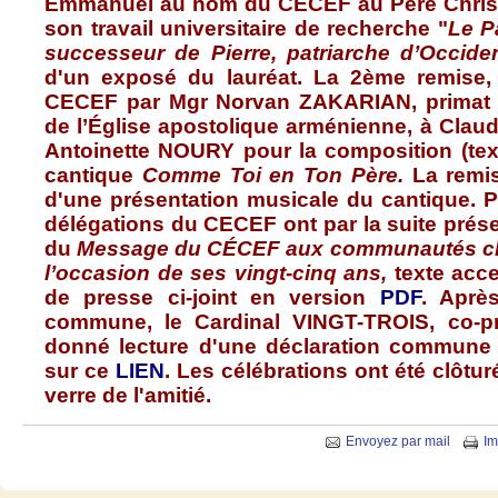
Emmanuel au nom du
CECEF
au
Père
Chri
son travail
universitaire
de
recherche
"
Le
P
successeur
de Pierre,
patriarche
d’Occide
d'un
exposé
du
lauréat
. La
2ème
remise
CECEF
par
Mgr
Norvan
ZAKARIAN
,
primat
de
l’Église
apostolique
arménienne
,
à
Claud
Antoinette
NOURY
pour la composition (
tex
cantique
Comme
Toi
en Ton
Père
.
La remi
d'une
présentation
musicale du
cantique
.
P
délégations
du
CECEF
ont
par la suite
prés
du
Message du
CÉCEF
aux
communautés
c
l’occasion
de
ses
vingt-cinq
ans
,
texte
acce
de
presse
ci-joint
en version
PDF
.
Aprè
commune, le Cardinal
VINGT-TROIS
,
co-p
donné
lecture
d'une
déclaration
commune
sur
ce
LIEN
. Les
célébrations
ont
été
clôtur
verre
de
l'amitié
.
Envoyez par mail
Im