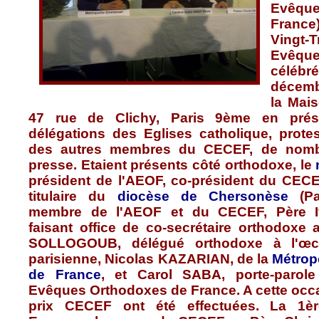
Evêqu
France
Vingt-T
Evêqu
célébré
décem
la
Mai
47 rue de
Clichy
, Paris
9ème
en
pré
délégations
des
Eglises
catholique
,
prote
des
autres
membres
du
CECEF
, de
nomb
presse
.
Etaient
présents
côté
orthodoxe
, le
président
de
l'AEOF
,
co-président
du
CECE
titulaire
du
diocèse
de
Chersonèse
(
Pa
membre
de
l'AEOF
et du
CECEF
,
Père
I
faisant
office de
co-secrétaire
orthodoxe
SOLLOGOUB
,
délégué
orthodoxe
à
l'œ
parisienne
, Nicolas
KAZARIAN
, de la
Métrop
de France
, et Carol SABA,
porte-parole
Evêques
Orthodoxes
de France. A
cette
occ
prix
CECEF
ont
été
effectuées
. La
1è