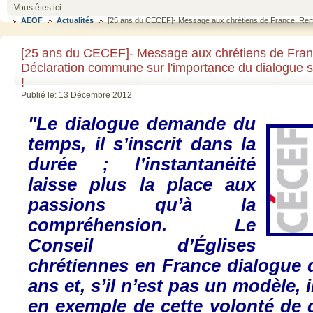
Vous êtes ici:
AEOF
Actualités
[25 ans du CECEF]- Message aux chrétiens de France, Remise
[25 ans du CECEF]- Message aux chrétiens de Fran
Déclaration commune sur l'importance du dialogue su
!
Publié le: 13 Décembre 2012
"Le
dialogue
demande
du
temps,
il
s’inscrit
dans
la
durée
;
l’instantanéité
laisse
plus la place aux
passions
qu’à
la
compréhension
. Le
Conseil
d’Églises
chrétiennes
en France
dialogue
ans
et,
s’il
n’est
pas un
modèle
,
i
en
exemple
de
cette
volonté
de