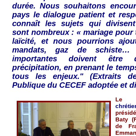
durée
.
Nous
souhaitons
encou
pays le
dialogue
patient et
resp
connaît
les
sujets
qui
divisent
sont
nombreux
: «
mariage
pour
laïcité
, et
nous
pourrions
ajou
mandats
,
gaz
de
schiste…
importantes
doivent
être
précipitation
, en
prenant
le temp
tous
les
enjeux
." (
Extraits
de
Publique
du
CECEF
adoptée
et
d
L
chréti
présid
Baty
(
de Fr
Emman