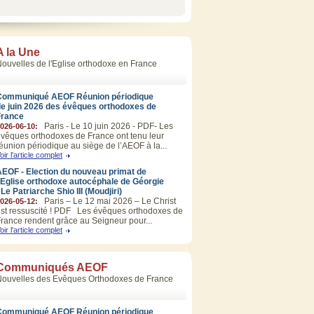
A la Une
ouvelles de l'Eglise orthodoxe en France
Communiqué AEOF Réunion périodique
de juin 2026 des évêques orthodoxes de
France
Paris - Le 10 juin 2026 - PDF- Les
026-06-10:
vêques orthodoxes de France ont tenu leur
éunion périodique au siège de l’AEOF à la...
oir l'article complet
EOF - Election du nouveau primat de
’Eglise orthodoxe autocéphale de Géorgie
 Le Patriarche Shio III (Moudjiri)
Paris – Le 12 mai 2026 – Le Christ
026-05-12:
st ressuscité ! PDF Les évêques orthodoxes de
rance rendent grâce au Seigneur pour...
oir l'article complet
Communiqués AEOF
Nouvelles des Evêques Orthodoxes de France
Communiqué AEOF Réunion périodique