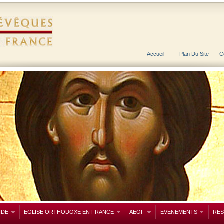
Accueil
Plan Du Site
C
NDE
EGLISE ORTHODOXE EN FRANCE
AEOF
EVENEMENTS
RE