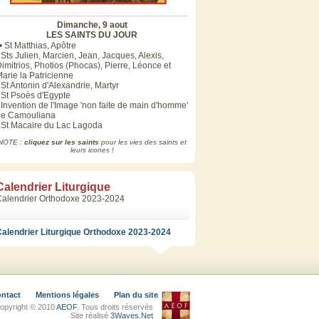
Dimanche, 9 aout
LES SAINTS DU JOUR
• St Matthias, Apôtre
 Sts Julien, Marcien, Jean, Jacques, Alexis,
imitrios, Photios (Phocas), Pierre, Léonce et
arie la Patricienne
 St Antonin d'Alexandrie, Martyr
 St Psoès d'Egypte
 Invention de l'Image 'non faite de main d'homme'
de Camouliana
 St Macaire du Lac Lagoda
NOTE :
cliquez sur les saints
pour les vies des saints et
leurs icones !
Calendrier Liturgique
Calendrier Orthodoxe 2023-2024
alendrier Liturgique Orthodoxe 2023-2024
ntact
Mentions légales
Plan du site
opyright © 2010
AEOF
. Tous droits réservés
Site réalisé
3Waves.Net