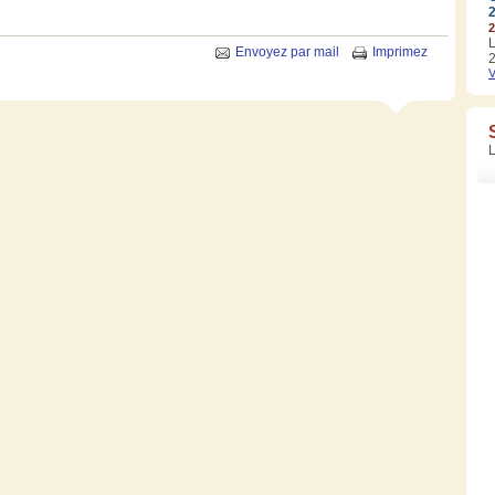
2
L
Envoyez par mail
Imprimez
2
V