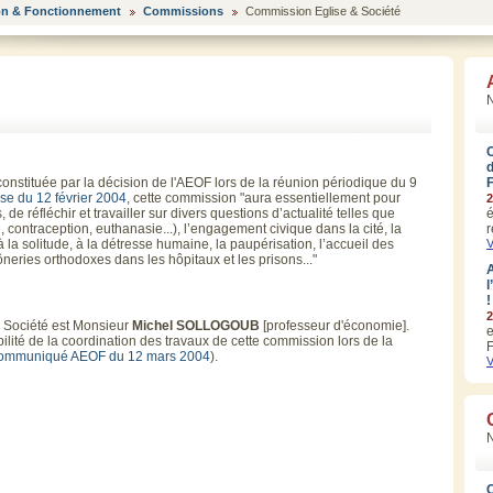
on & Fonctionnement
Commissions
Commission Eglise & Société
N
onstituée par la décision de l'AEOF lors de la réunion périodique du 9
e du 12 février 2004
, cette commission "aura essentiellement pour
2
, de réfléchir et travailler sur divers questions d’actualité telles que
é
e, contraception, euthanasie...), l’engagement civique dans la cité, la
r
 à la solitude, à la détresse humaine, la paupérisation, l’accueil des
V
eries orthodoxes dans les hôpitaux et les prisons..."
A
l
!
2
 Société
est
Monsieur
Michel SOLLOGOUB
[professeur d'économie].
e
ilité de la coordination des travaux de cette commission lors de la
F
ommuniqué AEOF du 12 mars 2004
).
V