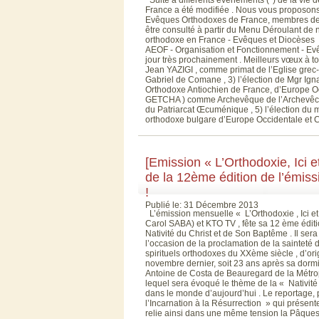
France a été modifiée . Nous vous proposons
Evêques Orthodoxes de France, membres de 
être consulté à partir du Menu Déroulant de 
orthodoxe en France - Evêques et Diocèses » 
AEOF - Organisation et Fonctionnement - Ev
jour très prochainement . Meilleurs vœux à to
Jean YAZIGI , comme primat de l’Eglise grec-o
Gabriel de Comane , 3) l’élection de Mgr I
Orthodoxe Antiochien de France, d’Europe Occi
GETCHA ) comme Archevêque de l’Archevêché
du Patriarcat Œcuménique , 5) l’élection du m
orthodoxe bulgare d’Europe Occidentale et C
[Emission « L’Orthodoxie, Ici 
de la 12ème édition de l’émiss
!
Publié le: 31 Décembre 2013
L’émission mensuelle « L’Orthodoxie , Ici et 
Carol SABA) et KTO TV , fête sa 12 ème éditi
Nativité du Christ et de Son Baptême . Il ser
l’occasion de la proclamation de la sainte
spirituels orthodoxes du XXème siècle , d’or
novembre dernier, soit 23 ans après sa dormit
Antoine de Costa de Beauregard de la Métro
lequel sera évoqué le thème de la « Nativité 
dans le monde d’aujourd’hui . Le reportage, p
l’Incarnation à la Résurrection » qui présen
relie ainsi dans une même tension la Pâques d’