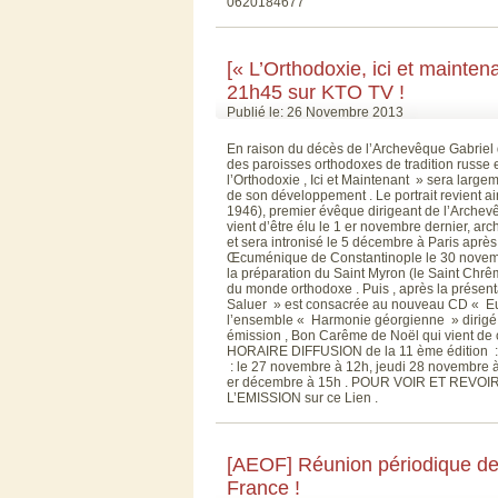
0620184677
[« L’Orthodoxie, ici et mainten
21h45 sur KTO TV !
Publié le: 26 Novembre 2013
En raison du décès de l’Archevêque Gabriel 
des paroisses orthodoxes de tradition russe
l’Orthodoxie , Ici et Maintenant » sera large
de son développement . Le portrait revient a
1946), premier évêque dirigeant de l’Archevê
vient d’être élu le 1 er novembre dernier, a
et sera intronisé le 5 décembre à Paris après
Œcuménique de Constantinople le 30 novembre
la préparation du Saint Myron (le Saint Chrêm
du monde orthodoxe . Puis , après la présenta
Saluer » est consacrée au nouveau CD « Euch
l’ensemble « Harmonie géorgienne » dirigé 
émission , Bon Carême de Noël qui vient de
HORAIRE DIFFUSION de la 11 ème édition
: le 27 novembre à 12h, jeudi 28 novembre 
er décembre à 15h . POUR VOIR ET REVOIR 
L’EMISSION sur ce Lien .
[AEOF] Réunion périodique d
France !