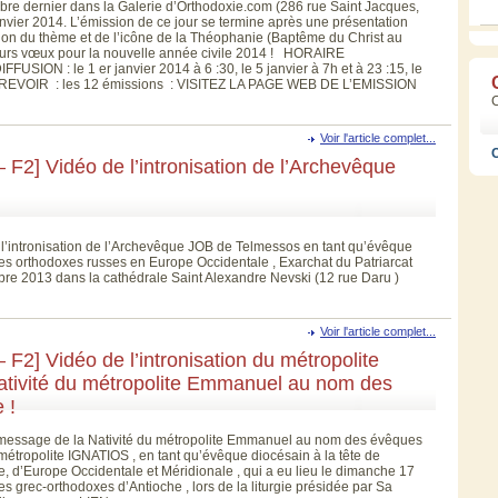
bre dernier dans la Galerie d’Orthodoxie.com (286 rue Saint Jacques,
janvier 2014. L’émission de ce jour se termine après une présentation
ation du thème et de l’icône de la Théophanie (Baptême du Christ au
lleurs vœux pour la nouvelle année civile 2014 ! HORAIRE
SION : le 1 er janvier 2014 à 6 :30, le 5 janvier à 7h et à 23 :15, le
 REVOIR : les 12 émissions : VISITEZ LA PAGE WEB DE L’EMISSION
Voir l'article complet...
C
2] Vidéo de l’intronisation de l’Archevêque
l’intronisation de l’Archevêque JOB de Telmessos en tant qu’évêque
ses orthodoxes russes en Europe Occidentale , Exarchat du Patriarcat
bre 2013 dans la cathédrale Saint Alexandre Nevski (12 rue Daru )
Voir l'article complet...
] Vidéo de l’intronisation du métropolite
tivité du métropolite Emmanuel au nom des
 !
u message de la Nativité du métropolite Emmanuel au nom des évêques
 métropolite IGNATIOS , en tant qu’évêque diocésain à la tête de
, d’Europe Occidentale et Méridionale , qui a eu lieu le dimanche 17
 grec-orthodoxes d’Antioche , lors de la liturgie présidée par Sa