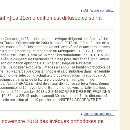
Voir l'article complet...
ant »] La 11ème édition est diffusée ce soir à
de Comane , le 26 octobre dernier, évêque dirigeant de l’Archevêché
 en Europe Occidentale de 2003 à janvier 2013, la 11 ème édition de «
ment consacrée à l’histoire riche de cet Archevêché et aux perspectives
insi sur la grande figure fondatrice du Métropolite EULOGE (+1868-
ché russe . Puis , Carol SABA reçoit l’Archimandrite Job GETCHA , qui
rchevêque dirigeant de l’Archevêché russe pour succéder à Mgr Gabriel
 son ordination épiscopale au Phanar , siège du Patriarcat
 . Le dossier évoquera , images à l’appui , la tradition orthodoxe de
e ) au Patriarcat de Constantinople et sa distribution dans l’ensemble
tion d’une sélection d’actualité orthodoxe du mois , la rubrique « A
aristia : chants de la liturgie orthodoxe en français », de
par Nana PERADZE , chef de chœur de l’église serbe à Paris. Bonne
 commencer le 15 novembre et Bonne montée vers la Nativité à tous !
 : le mardi 26 novembre 2013 à 21h45 HORAIRE DES REDIFFUSIONS
à 10h30 et à 22h15, puis le samedi 30 novembre à 7h, le dimanche 1
cette émission et les 10 premières : VISITEZ LA PAGE WEB DE
Voir l'article complet...
e novembre 2013 des évêques orthodoxes de