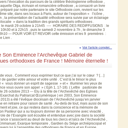
vers l’évocation du parcours de la célèbre théologienne orthodoxe ,
uelle Olga, écrivain et romancière orthodoxe , a consacré un livre
 préparé par notre partenaire le site Orthodoxie.com, revient sur les
me site, dans ses locaux à Paris, autour de l’exposition « l’icône ,
, la présentation de l’actualité orthodoxe sera suivie par un éclairage
localie » dans la tradition des grands spirituels orthodoxes .
 le mardi 29 octobre à 21h45 ---- HORAIRE DES REDIFFUSIONS : le
à 10h30 et à 22h15 , puis le samedi 2 novembre à 7h , le dimanche 3
23h10 --- POUR VOIR ET REVOIR cette émission et les 9 premières :
 Lien .
Voir l'article complet...
e Son Eminence l’Archevêque Gabriel de
s orthodoxes de France ! Mémoire éternelle !
e vous . Comment vous exprimer tout ce que j’ai sur le cœur ? […]
 garder votre amour et votre unité . C’est là le trésor le plus
r « vous donner un esprit de sagesse » et « illuminer les yeux de
ance vous ouvre son appel » ( Eph 1, 17-18). ( Lettre pastorale de
 26 octobre 2013 --- Elu à la tête de l’Archevêché des Eglises
 Exarchat du Patriarcat Œcuménique ) en 2003, Son Eminence
3) a été l’évêque diocésain de l’Archevêché jusqu’en janvier
e en retraire pour raison de santé . Au-delà de tout, mais aussi de son
ment et joie, ce qui restera dans la conscience et la mémoire de
u Bon Pasteur qui a su toujours donner de sa personne avec vivacité ,
arole de l’Evangile soit écoutée et entendue avec joie dans la société
nce s’associent au deuil de tous les clercs et laïcs de l’Archevêché ,
 Emmanuel, Exarque temporaire , Gardien du Siège archiépiscopal et
travers lui à l’ensemble des orthodoxes de France et en Europe