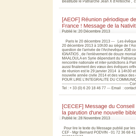
Béatitude le Patriarche Jean X d'Antioche , c
[AEOF] Réunion périodique d
France ! Message de la Nativi
Publié le: 20 Décembre 2013
Paris le 20 décembre 2013 --- Les évêques 
20 décembre 2013 à 10h30 au siège de l’As
question de l'arrivée de l'Archevêque JOB c
IGNATIOS , de l'enlèvement de douze moniale
MAALOULA en Syrie dépendant du Patriarcat gr
rencontre nationale et inter-juridictions à 
aussi finalement des vœux des évêques ortho
de réunion est le 29 janvier 2014 à 14h30 et 
nouvelle année civile 2014 et des vœux des é
POUR LIRE L’INTEGRALITE DU COMMUNIQUE
------------------------------------------------
Tel : + 33 (0) 6 20 18 46 77 --- Email : contact@aeof
[CECEF] Message du Conseil d
la parution d'une nouvelle bible
Publié le: 28 Novembre 2013
Pour lire le texte du Message publié par les
CEF - Mgr Bernard PODVIN - 01 72 36 68 41