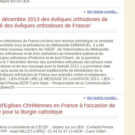
liquez sur ce LIEN .
Voir l'article complet...
e décembre 2013 des évêques orthodoxes de
té des évêques orthodoxes de France!
orthodoxes de France ont tenu leur réunion périodique ce vendredi
semblée sous la présidence du Métropolite EMMANUEL. Il a été
omme nouveau membre de l'AEOF , de l'intronisation du Métropolite
s orthodoxes et de trois orphelines du monastère patriarcal de
ec-orthodoxe d'Antioche et de tout l'Orient , de la première
Paris le 7 décembre dernier des aumôniers orthodoxes des prisons mais
doxes et de leur message pour la Nativité 2013. La prochaine date
sera suivie de la cérémonie traditionnelle de bénédiction de la
vêques orthodoxes de France aux autorités civiles et religieuses .
 - LIEN POUR LIRE LE MESSAGE DE LA NATIVITE 2013 - LIEN ---
------- Contact Presse AEOF Carol Saba – Responsable de la Communication
.fr ----------------------------------------------------------
Voir l'article complet...
'Eglises Chrétiennes en France à l'occasion de
 pour la liturgie catholique
 trois co-présidents du CECEF : cliquez sur ce LIEN . Contacts Presse
 FPF - Aude MILLET-LOPEZ - 01 44 53 47 13 AEOF - Carol SABA -