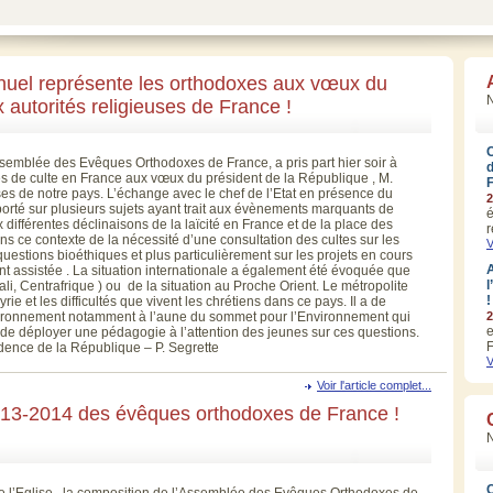
nuel représente les orthodoxes aux vœux du
N
 autorités religieuses de France !
emblée des Evêques Orthodoxes de France, a pris part hier soir à
es de culte en France aux vœux du président de la République , M.
es de notre pays. L’échange avec le chef de l’Etat en présence du
2
 porté sur plusieurs sujets ayant trait aux évènements marquants de
é
 différentes déclinaisons de la laïcité en France et de la place des
r
dans ce contexte de la nécessité d’une consultation des cultes sur les
V
questions bioéthiques et plus particulièrement sur les projets en cours
A
ent assistée . La situation internationale a également été évoquée que
l
Mali, Centrafrique ) ou de la situation au Proche Orient. Le métropolite
!
ie et les difficultés que vivent les chrétiens dans ce pays. Il a de
vironnement notamment à l’aune du sommet pour l’Environnement qui
2
e
 de déployer une pédagogie à l’attention des jeunes sur ces questions.
F
idence de la République – P. Segrette
V
Voir l'article complet...
13-2014 des évêques orthodoxes de France !
de l’Eglise , la composition de l’Assemblée des Evêques Orthodoxes de