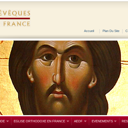
Accueil
Plan Du Site
C
NDE
EGLISE ORTHODOXE EN FRANCE
AEOF
EVENEMENTS
RE