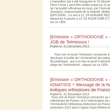
L’exposition qui a été inaugurée le 10 décem
Paris 5 ème ), peut être visitée jusqu’au 11 
de l’actualité orthodoxe du mois, par l’évoc
Jourdain), indissociable de la Nativité. Mei
DIFFUSION : Ce soir à 22 :29 HORAIRE REDIFFU
dimanche 6 janvier à 13 :55 POUR VOIR ET
sur ce LIEN .
[Emission « ORTHODOXIE » – F
JOB de Telmessos !
Publié le: 31 Décembre 2013
Pour voir et revoir l’émission consacrée à 
diocésain à la tête de l’Archevêché des égli
Œcuménique , qui a eu lieu le jeudi 5 décem
siège de l’Archevêché , cliquez sur ce LIEN
[Emission « ORTHODOXIE » – F2
IGNATIOS + Message de la Na
évêques orthodoxes de France
Publié le: 31 Décembre 2013
Pour voir et revoir l’émission consacrée a
orthodoxes de France, et à l’intronisation du
l’Archevêché Orthodoxe Antiochien de France
novembre 2013 dans l’église Saint Hélène des