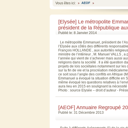
Vous êtes ici:
AEOF
[Elysée] Le métropolite Emma
président de la République aux
Publié le: 8 Janvier 2014
Le métropolite Emmanuel, président de l’Ass
l’Elysée aux côtés des différents responsabl
François HOLLANDE , aux autorités religieus
ministre de l’intérieur , M. Manuel VALLS , a
l’année qui vient de s’achever mais aussi aux
religions dans la société . Il a été question 
projets de lois sociétales notamment sur les 
sur la fin de vie et la procréation médicalem
ce soit sous l’angle des conflits en Afrique (
Emmanuel a évoqué la situation difficile en Syr
même évoqué les questions relatives à l’en
aura lieu en 2015 en soulignant la nécessité
Photo : source Elysée – droit d’auteur - Prés
[AEOF] Annuaire Regroupé 20
Publié le: 31 Décembre 2013
Suite à différents évènements (*) de la vie 