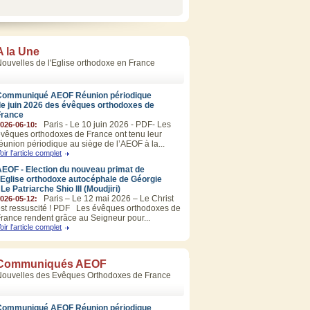
A la Une
ouvelles de l'Eglise orthodoxe en France
Communiqué AEOF Réunion périodique
de juin 2026 des évêques orthodoxes de
France
Paris - Le 10 juin 2026 - PDF- Les
026-06-10:
vêques orthodoxes de France ont tenu leur
éunion périodique au siège de l’AEOF à la...
oir l'article complet
EOF - Election du nouveau primat de
’Eglise orthodoxe autocéphale de Géorgie
 Le Patriarche Shio III (Moudjiri)
Paris – Le 12 mai 2026 – Le Christ
026-05-12:
st ressuscité ! PDF Les évêques orthodoxes de
rance rendent grâce au Seigneur pour...
oir l'article complet
Communiqués AEOF
Nouvelles des Evêques Orthodoxes de France
Communiqué AEOF Réunion périodique