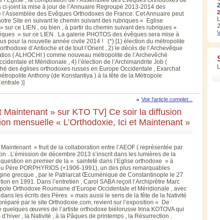
 ci-joint la mise à jour de l’Annuaire Regroupé 2013-2014 des
2
l’Assemblée des Evêques Orthodoxes de France. Cet Annuaire peut
L
notre Site en suivant le chemin suivant des rubriques « Eglise
2
sur ce LIEN , ou bien , à partir du chemin suivant des rubriques «
V
êques » sur ce LIEN . La galerie PHOTOS des évêques sera mise à
us pour la nouvelle année civile 2014 ! (*) [1) élection du métropolite
rthodoxe d’Antioche et de tout l’Orient , 2) le décès de l’Archevêque
gnatios ( ALHOCHI ) comme nouveau métropolite de l’Archevêché
dentale et Méridionale , 4) l’élection de l’Archimandrite Job (
 des églises orthodoxes russes en Europe Occidentale , Exarchat
étropolite Anthony (de Konstantiya ) à la tête de la Métropole
entrale )]
Voir l'article complet...
et Maintenant » sur KTO TV] Ce soir la diffusion
ion mensuelle « L’Orthodoxie, Ici et Maintenant »
Maintenant » fruit de la collaboration entre l’AEOF ( représentée par
on . L’émission de décembre 2013 s’inscrit dans les lumières de la
a question en premier de la « sainteté dans l’Eglise orthodoxe » à
té du Père PORPHYRIOS (+1906-1991), un des plus remarquables
igine grecque , par le Patriarcat Œcuménique de Constantinople le 27
ion en 1991. Dans l’entretien , Carol SABA reçoit l’Archiprêtre Marc
pole Orthodoxe Roumaine d’Europe Occidentale et Méridionale , avec
dans les écrits des Pères » mais aussi le sens de la fête de la Nativité
réparé par le site Orthodoxie.com, revient sur l’exposition « De
te quelques œuvres de l’artiste orthodoxe biélorusse Irina KOTOVA qui
hiver , la Nativité , à la Pâques de printemps , la Résurrection .