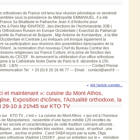
orthodoxes de France ont tenu leur réunion périodique ce vendredi
semblée sous la présidence du Métropolite EMMANUEL. Il a été
n France Sa Béatitude le Patriarche Jean X d'Antioche pour
ioche à Paris Mgr IGNATIOS , des élections de l'Archimandrite JOB (
s Orthodoxes Russes en Europe Occidentale ( Exarchat du Patriarcat
te du Patriarcat de Bulgarie , Mgr Antoine de Konstantiya , à la tête
 Occidentale et Centrale.Les évêques ont évoqué également la
dre sa participation aux réunions des assemblées épiscopales de la
s d'Orient , la nomination d'un nouveau Chef du Bureau Central des
issions religieuses sur France Culture, et la prise de fonction des
tants du CECEF . Ils annoncent la célébration d'un office orthodoxe
'Epine à la Cathédrale Notre Dame de Paris le 6 décembre à 15h .
--------------------------------------------------------- Contact Presse
unication Tel : + 33 (0) 6 20 18 46 77 --- Email : contact@aeof.fr ---
Voir l'article complet...
i et maintenant »: cuisine du Mont Athos,
se, Exposition d'icônes, l'Actualité orthodoxe, la
di 29-10 à 21h45 sur KTO TV
ur KTO TV , c’est « La cuisine du Mont Athos » qui est à l’honneur
 de Mylopotamos , rassemble d’une façon inédite 126 recettes du
es secrets et caractéristiques de cette tradition culinaire athonite ,
tiques , avec des recettes très variées , mais aussi , et surtout , une
rriture , ascèse et prière . Carol SABA reçois par la suite, Olga
ogien orthodoxe Vladimir LOSSKY , pour un entretien sur le « ministère