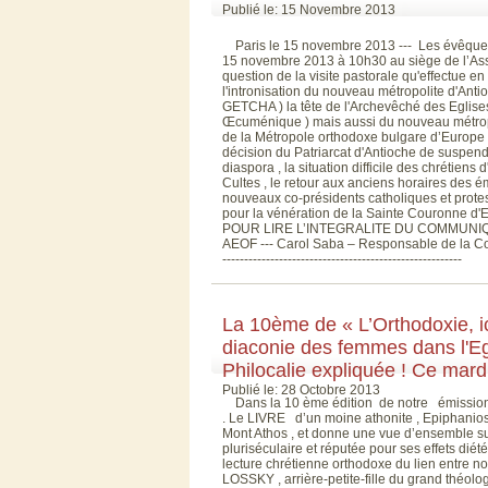
Publié le: 15 Novembre 2013
Paris le 15 novembre 2013 --- Les évêques 
15 novembre 2013 à 10h30 au siège de l’As
question de la visite pastorale qu'effectue e
l'intronisation du nouveau métropolite d'Ant
GETCHA ) la tête de l'Archevêché des Eglise
Œcuménique ) mais aussi du nouveau métropoli
de la Métropole orthodoxe bulgare d’Europe
décision du Patriarcat d'Antioche de suspen
diaspora , la situation difficile des chrétien
Cultes , le retour aux anciens horaires des ém
nouveaux co-présidents catholiques et protes
pour la vénération de la Sainte Couronne d
POUR LIRE L’INTEGRALITE DU COMMUNIQUE - LIEN -
AEOF --- Carol Saba – Responsable de la Comm
-------------------------------------------------------
La 10ème de « L’Orthodoxie, ic
diaconie des femmes dans l'Egli
Philocalie expliquée ! Ce mar
Publié le: 28 Octobre 2013
Dans la 10 ème édition de notre émission s
. Le LIVRE d’un moine athonite , Epiphanios
Mont Athos , et donne une vue d’ensemble sur l
pluriséculaire et réputée pour ses effets diété
lecture chrétienne orthodoxe du lien entre nou
LOSSKY , arrière-petite-fille du grand théol