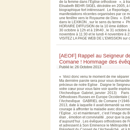
de la femme dans l’Eglise orthodoxe », à tra
Elisabeth BEHR-SIGEL décédée en 2005, à laq
biographique fort intéressant . Le Reportage,
manifestations récentes organisées par ce mê
une fenêtre vers le Royaume de Dieu ». Enfin 
dans le LEXIKON , sur le sens du terme « Phi
HORAIRE DIFFUSION de la 10 ème édition :
30 octobre à 12h et à 19h40 , le 31 octobre 
novembre à 11:30 et le lundi 4 novembre à 
VISITEZ LA PAGE WEB DE L’EMISSION sur ce
[AEOF] Rappel au Seigneur d
Comane ! Hommage des évêque
Publié le: 26 Octobre 2013
« Voici donc venu le moment de me séparer d
Ma dernière parole sera pour vous demander de
précieux de notre Eglise . Daigne le Seigneu
votre cœur pour vous faire voir quelle espér
l'Archevêque Gabriel, janvier 2013) Paris le
Orthodoxes Russes en Europe Occidentale (
l’Archevêque GABRIEL de Comane (+1946-201
2013, date à laquelle il avait demandé sa mis
courage à affronter la maladie avec discerne
l’Eglise , ici et maintenant , c’est l’image d
élan , émotion et convivialité , pour que la p
d’aujourd’hui . Les évêques orthodoxes de Fra
et adressent à Son Eminence le Métropolite
Président du Conseil de l’Archevêché , et à 