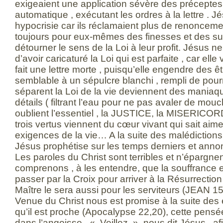
exigeaient une application sévère des préceptes
automatique , exécutant les ordres à la lettre . 
hypocrisie car ils réclamaient plus de renonceme
toujours pour eux-mêmes des finesses et des subti
détourner le sens de la Loi à leur profit. Jésus 
d’avoir caricaturé la Loi qui est parfaite , car elle 
fait une lettre morte , puisqu’elle engendre des ê
semblable à un sépulcre blanchi , rempli de pourr
séparent la Loi de la vie deviennent des maniaq
détails ( filtrant l’eau pour ne pas avaler de mouc
oublient l’essentiel , la JUSTICE, la MISERICOR
trois vertus viennent du cœur vivant qui sait aim
exigences de la vie… A la suite des malédictions 
Jésus prophétise sur les temps derniers et annon
Les paroles du Christ sont terribles et n’épargn
comprenons , à les entendre, que la souffrance est
passer par la Croix pour arriver à la Résurrection 
Maître le sera aussi pour les serviteurs (JEAN 
Venue du Christ nous est promise à la suite de
qu’il est proche (Apocalypse 22,20), cette pensé
dans l’angoisse . « Veillez », nous dit Jésus , af