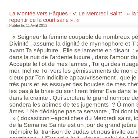
La Montée vers Pâques ! V. Le Mercredi Saint - « la 
repentir de la courtisane », «
Publié le: 11 Avril 2012
« Seigneur la femme coupable de nombreux péc
Divinité , assume la dignité de myrrhophore et T
avant Ta sépulture . Elle se lamente en disant : 
dans la nuit de l’ardente luxure , dans l’amour d
Accepte le flot de mes larmes , Toi qui des nuages 
mer. Incline Toi vers les gémissements de mon cœu
cieux par Ton indicible appauvrissement , que je
très purs et les essuyer des boucles de mes che
les pas à la brise du soir firent frémir Eve dans l
dans la crainte . Qui scrutera le grand nombre 
sondera les abîmes de tes jugements ? Ô mon S
âmes ! Ne dédaigne pas ta servante , Toi dont la 
. » ( doxasticon –apostiches du Mercredi saint,
de la Semaine Sainte est un jour de grand jeûne 
mémoire la trahison de Judas et nous invite au re