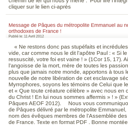
chemin de fer qui nous y mène . Pour lire l'intégr
cliquer sur le lien ci-après
Message de Pâques du métropolite Emmanuel au 
orthodoxes de France !
Publié le: 11 Avril 2012
« Ne restons donc pas stupéfaits et incrédule
vide, car comme nous le dit l’apôtre Paul : « Si le
ressuscité, votre foi est vaine ! » (1Cor 15, 17). A
l’angoisse de la mort, mère de toutes les passio
plus que jamais notre monde, apportons à tous
nouvelle de notre libération de cet esclavage sé
Myrrophores, soyons les témoins de Celui que le
et « Que toute créature célèbre » avec nous en c
du Christ ! En lui nous sommes affermis » ! » (E
Pâques AEOF 2012). Nous vous communiquons 
de Pâques délivré par le métropolite Emmanuel, 
nom des évêques membres de l’Assemblée des
de France. Texte en format PDF . Bonne montée 