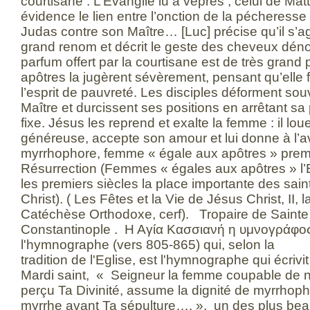
courtisane . L’Evangile lu à vêpres , celui de Ma
évidence le lien entre l’onction de la pécheresse 
Judas contre son Maître… [Luc] précise qu’il s’a
grand renom et décrit le geste des cheveux dén
parfum offert par la courtisane est de très grand p
apôtres la jugèrent sévèrement, pensant qu’elle f
l’esprit de pauvreté. Les disciples déforment so
Maître et durcissent ses positions en arrêtant sa
fixe. Jésus les reprend et exalte la femme : il l
généreuse, accepte son amour et lui donne à l’a
myrrhophore, femme « égale aux apôtres » premi
Résurrection (Femmes « égales aux apôtres » l’
les premiers siècles la place importante des sa
Christ). ( Les Fêtes et la Vie de Jésus Christ, II, 
Catéchèse Orthodoxe, cerf). Tropaire de Sainte
Constantinople . Η Αγία Κασσιανή η υμνογράφο
l'hymnographe (vers 805-865) qui, selon la
tradition de l'Eglise, est l'hymnographe qui écrivi
Mardi saint, « Seigneur la femme coupable de
perçu Ta Divinité, assume la dignité de myrrhoph
myrrhe avant Ta sépulture…. », un des plus bea