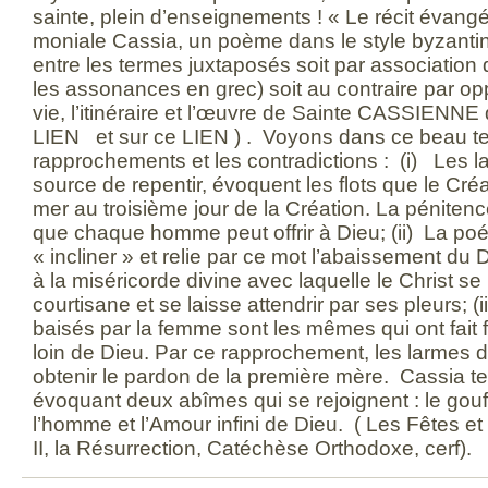
sainte, plein d’enseignements ! « Le récit évangé
moniale Cassia, un poème dans le style byzantin 
entre les termes juxtaposés soit par association
les assonances en grec) soit au contraire par oppo
vie, l’itinéraire et l’œuvre de Sainte CASSIENNE
LIEN et sur ce LIEN ) . Voyons dans ce beau te
rapprochements et les contradictions : (i) Les 
source de repentir, évoquent les flots que le Créa
mer au troisième jour de la Création. La pénitenc
que chaque homme peut offrir à Dieu; (ii) La poét
« incliner » et relie par ce mot l’abaissement du
à la miséricorde divine avec laquelle le Christ s
courtisane et se laisse attendrir par ses pleurs; (
baisés par la femme sont les mêmes qui ont fait 
loin de Dieu. Par ce rapprochement, les larmes d
obtenir le pardon de la première mère. Cassia 
évoquant deux abîmes qui se rejoignent : le gou
l’homme et l’Amour infini de Dieu. ( Les Fêtes et 
II, la Résurrection, Catéchèse Orthodoxe, cerf).