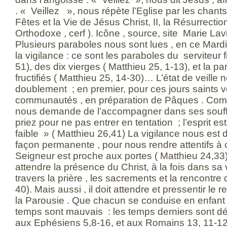
. « Veillez », nous répète l’Eglise par les chant
Fêtes et la Vie de Jésus Christ, II, la Résurrecti
Orthodoxe , cerf ). Icône , source, site Marie La
Plusieurs paraboles nous sont lues , en ce Mardi 
la vigilance : ce sont les paraboles du serviteur 
51), des dix vierges ( Matthieu 25, 1-13), et la p
fructifiés ( Matthieu 25, 14-30)… L’état de veill
doublement ; en premier, pour ces jours saints
communautés , en préparation de Pâques . Com
nous demande de l’accompagner dans ses souffr
priez pour ne pas entrer en tentation ; l’esprit est
faible » ( Matthieu 26,41) La vigilance nous es
façon permanente , pour nous rendre attentifs à 
Seigneur est proche aux portes ( Matthieu 24,33)
attendre la présence du Christ, à la fois dans sa 
travers la prière , les sacrements et la rencontre 
40). Mais aussi , il doit attendre et pressentir le r
la Parousie . Que chacun se conduise en enfant
temps sont mauvais : les temps derniers sont dé
aux Ephésiens 5,8-16, et aux Romains 13, 11-12)