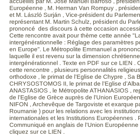
accueillis par M. José Manuel Barroso , préside
Européenne , M. Herman Van Rompuy , présiden
et M. László Surján , Vice-président du Parleme
représentant M. Martin Schulz, président du Parl
prononcé des discours à cette occasion access
Cette rencontre avait pour thème cette année "La
intergénérationnelle : Réglage des paramètres p
en Europe". Le Métropolite Emmanuel a prononc
laquelle il est revenu sur la dimension chrétienne
intergénérationnel . Texte en PDF sur ce LIEN . 
cette rencontre , plusieurs personnalités religieu
orthodoxe , le primat de l’Eglise de Chypre , Sa 
CHRYSOSTOMOS II, le primat de l’Eglise d’Alba
ANASTASIOS , le Métropolite ATHANASIOS , re
de l’Eglise de Grèce auprès de l’Union Européenn
NIFON , Archevêque de Targoviste et exarque pat
Roumanie ) pour les relations avec les institutio
internationales et les Institutions Européennes . 
Communiqué en anglais de l’Union Européenne rel
cliquez sur ce LIEN .