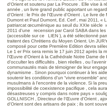
d'Orient et soutenu par La Procure . Elle vise 
année , un livre grand public apportant un regard 
d’Orient : le Prix de l’Œuvre d'Orient . Le livre 
Dumont et Paul Dumont, Ed. Cerf , mai 2011, « Le
patriarcat œcuménique au seuil du XXIe siècle », 
2011 d’une recension par Carol SABA dans les 
(accessible sur ce LIEN ), a été sélectionné pa
traitent des Chrétiens du Moyen Orient. Un JUR
composé pour cette Première Edition devra sélectio
Le 1 er Prix sera remis le 17 juin 2012 après la
l’Œuvre d'Orient à la Cathédrale Notre Dame de Pa
d’occulter les difficultés , bien réelles , ou l’aveni
communautés mais de témoigner de leur engage
dynamisme . Sinon pourquoi continuer à les aid
soutenir les conditions d’un “vivre ensemble” anc
musulmans à l’encontre de la violence. Si la preuv
impossibilité de coexistence pacifique , cela aur
désastreuses y compris dans notre pays » souli
GOLLNISCH , Directeur de l’Œuvre d'Orient , ajou
d’Orient sont des artisans de paix ; ils sont souv