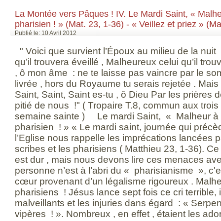
La Montée vers Pâques ! IV. Le Mardi Saint, « Malhe
pharisien ! » (Mat. 23, 1-36) - « Veillez et priez » (M
Publié le: 10 Avril 2012
" Voici que survient l’Époux au milieu de la nuit 
qu’il trouvera éveillé , Malheureux celui qu’il trou
, ô mon âme : ne te laisse pas vaincre par le som
livrée , hors du Royaume tu serais rejetée . Mais 
Saint, Saint, Saint es-tu , ô Dieu Par les prières 
pitié de nous !" ( Tropaire T.8, commun aux trois
semaine sainte ) Le mardi Saint, « Malheur à v
pharisien ! » « Le mardi saint, journée qui précè
l’Eglise nous rappelle les imprécations lancées p
scribes et les pharisiens ( Matthieu 23, 1-36). C
est dur , mais nous devons lire ces menaces avec
personne n’est à l’abri du « pharisianisme », c'e
cœur provenant d’un légalisme rigoureux . Malheu
pharisiens ! Jésus lance sept fois ce cri terrible,
malveillants et les injuries dans égard : « Serp
vipères ! ». Nombreux , en effet , étaient les ado