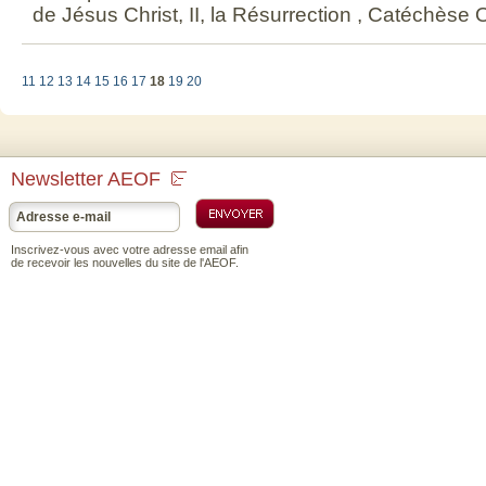
de Jésus Christ, II, la Résurrection , Catéchèse O
11
12
13
14
15
16
17
18
19
20
Newsletter AEOF
Inscrivez-vous avec votre adresse email afin
de recevoir les nouvelles du site de l'AEOF.