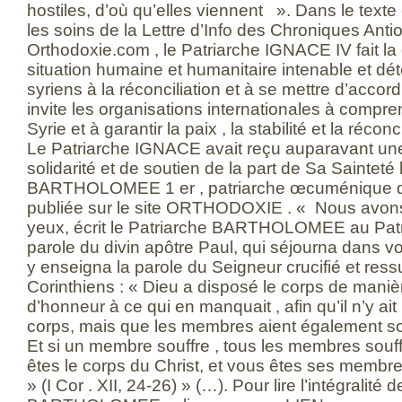
hostiles, d’où qu’elles viennent ». Dans le texte 
les soins de la Lettre d’Info des Chroniques Ant
Orthodoxie.com , le Patriarche IGNACE IV fait la
situation humaine et humanitaire intenable et détér
syriens à la réconciliation et à se mettre d’accor
invite les organisations internationales à compren
Syrie et à garantir la paix , la stabilité et la récon
Le Patriarche IGNACE avait reçu auparavant une l
solidarité et de soutien de la part de Sa Sainteté 
BARTHOLOMEE 1 er , patriarche œcuménique d
publiée sur le site ORTHODOXIE . « Nous avons
yeux, écrit le Patriarche BARTHOLOMEE au Patr
parole du divin apôtre Paul, qui séjourna dans vot
y enseigna la parole du Seigneur crucifié et ressus
Corinthiens : « Dieu a disposé le corps de maniè
d’honneur à ce qui en manquait , afin qu’il n’y ait
corps, mais que les membres aient également soi
Et si un membre souffre , tous les membres souff
êtes le corps du Christ, et vous êtes ses membre
» (I Cor . XII, 24-26) » (…). Pour lire l’intégralité 