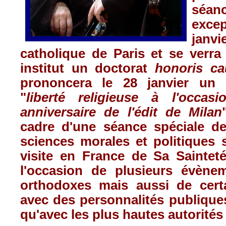
séan
excep
janvi
catholique
de Paris et se
verra
institut
un
doctorat
honoris
ca
prononcera
le 28
janvier
un
"
liberté
religieuse
à
l'occasi
anniversaire
de
l'édit
de Milan
cadre
d'une
séance
spéciale
d
sciences morales et
politiques
visite
en France de Sa
Saintet
l'occasion
de
plusieurs
évènem
orthodoxes
mais
aussi
de
cert
avec
des
personnalités
publique
qu'avec
les plus
hautes
autorités