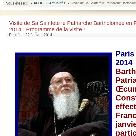
Vous êtes ici:
AEOF
Actualités
Visite de Sa Sainteté le Patriarche Barthol
Visite de Sa Sainteté le Patriarche Bartholomée en 
2014 - Programme de la visite !
Publié le: 22 Janvier 2014
Par
2014
Bart
Patri
Œcum
Const
effec
Fran
janvi
parti