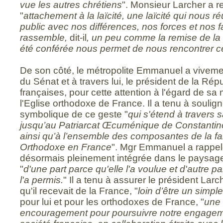
vue les autres chrétiens
". Monsieur Larcher a re
"
attachement à la laïcité, une laïcité qui nous 
public avec nos différences, nos forces et nos f
rassemble,
dit-il
, un peu comme la remise de la 
été conférée nous permet de nous rencontrer ce
De son côté, le métropolite Emmanuel a vivemen
du Sénat et à travers lui, le président de la Répu
françaises, pour cette attention à l'égard de s
l'Eglise orthodoxe de France. Il a tenu à soulign
symbolique de ce geste "
qui s'étend à travers
jusqu’au Patriarcat Œcuménique de Constantino
ainsi qu’à l’ensemble des composantes de la fam
Orthodoxe en France
". Mgr Emmanuel a rappelé
désormais pleinement intégrée dans le paysage 
"
d'une part parce qu'elle l'a voulue et d'autre p
l'a permis.
" Il a tenu à assurer le président Larc
qu'il recevait de la France, "
loin d’être un simp
pour lui et pour les orthodoxes de France, "
une 
encouragement pour poursuivre notre engageme