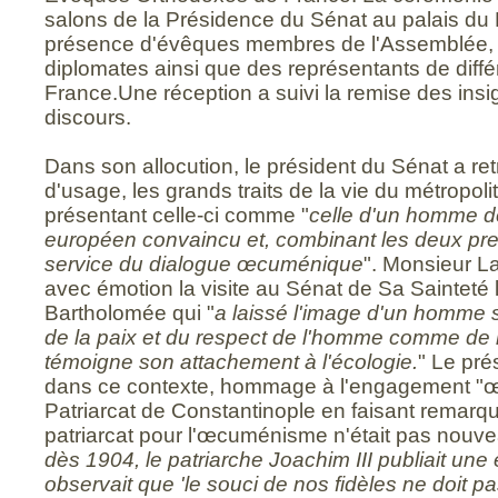
salons de la Présidence du Sénat au palais d
présence d'évêques membres de l'Assemblée, d
diplomates ainsi que des représentants de diffé
France.Une réception a suivi la remise des ins
discours.
Dans son allocution, le président du Sénat a re
d'usage, les grands traits de la vie du métropo
présentant celle-ci comme "
celle d'un homme de 
européen convaincu et, combinant les deux pr
service du dialogue œcuménique
". Monsieur La
avec émotion la visite au Sénat de Sa Sainteté 
Bartholomée qui "
a laissé l'image d'un homme 
de la paix et du respect de l'homme comme de la
témoigne son attachement à l'écologie.
" Le pré
dans ce contexte, hommage à l'engagement "
Patriarcat de Constantinople en faisant remarque
patriarcat pour l'œcuménisme n'était pas nouve
dès 1904, le patriarche Joachim III publiait une 
observait que 'le souci de nos fidèles ne doit p