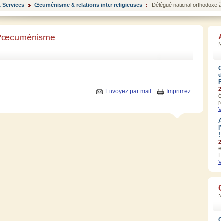
 Services
Œcuménisme & relations inter religieuses
Délégué national orthodoxe
 l'œcuménisme
N
2
Envoyez par mail
Imprimez
é
r
V
A
l
!
2
e
F
V