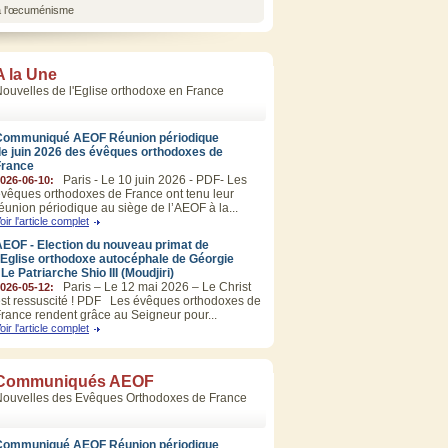
 à l'œcuménisme
A la Une
ouvelles de l'Eglise orthodoxe en France
Communiqué AEOF Réunion périodique
de juin 2026 des évêques orthodoxes de
France
Paris - Le 10 juin 2026 - PDF- Les
026-06-10:
vêques orthodoxes de France ont tenu leur
éunion périodique au siège de l’AEOF à la...
oir l'article complet
EOF - Election du nouveau primat de
’Eglise orthodoxe autocéphale de Géorgie
 Le Patriarche Shio III (Moudjiri)
Paris – Le 12 mai 2026 – Le Christ
026-05-12:
st ressuscité ! PDF Les évêques orthodoxes de
rance rendent grâce au Seigneur pour...
oir l'article complet
Communiqués AEOF
Nouvelles des Evêques Orthodoxes de France
Communiqué AEOF Réunion périodique