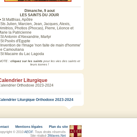
Dimanche, 9 aout
LES SAINTS DU JOUR
• St Matthias, Apôtre
 Sts Julien, Marcien, Jean, Jacques, Alexis,
imitrios, Photios (Phocas), Pierre, Léonce et
arie la Patricienne
 St Antonin d'Alexandrie, Martyr
 St Psoès d'Egypte
 Invention de l'Image 'non faite de main d'homme'
de Camouliana
 St Macaire du Lac Lagoda
NOTE :
cliquez sur les saints
pour les vies des saints et
leurs icones !
Calendrier Liturgique
Calendrier Orthodoxe 2023-2024
alendrier Liturgique Orthodoxe 2023-2024
ntact
Mentions légales
Plan du site
opyright © 2010
AEOF
. Tous droits réservés
Site réalisé
3Waves.Net