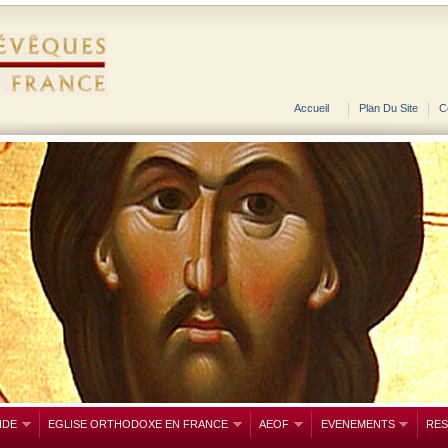
Accueil
Plan Du Site
C
NDE
EGLISE ORTHODOXE EN FRANCE
AEOF
EVENEMENTS
RE