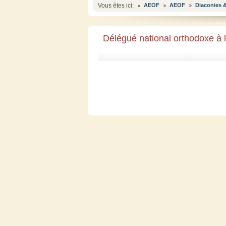
Vous êtes ici:
AEOF
AEOF
Diaconies &
Délégué national orthodoxe à