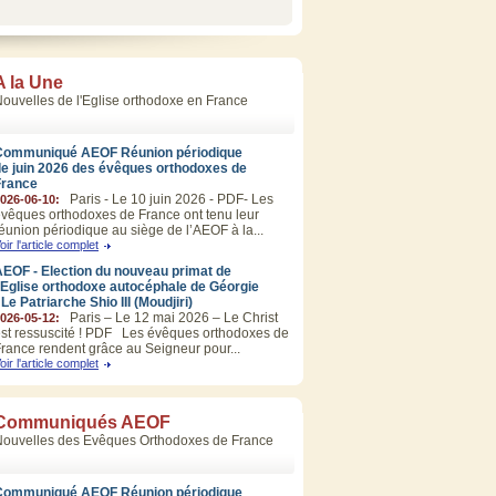
A la Une
ouvelles de l'Eglise orthodoxe en France
Communiqué AEOF Réunion périodique
de juin 2026 des évêques orthodoxes de
France
Paris - Le 10 juin 2026 - PDF- Les
026-06-10:
vêques orthodoxes de France ont tenu leur
éunion périodique au siège de l’AEOF à la...
oir l'article complet
EOF - Election du nouveau primat de
’Eglise orthodoxe autocéphale de Géorgie
 Le Patriarche Shio III (Moudjiri)
Paris – Le 12 mai 2026 – Le Christ
026-05-12:
st ressuscité ! PDF Les évêques orthodoxes de
rance rendent grâce au Seigneur pour...
oir l'article complet
Communiqués AEOF
Nouvelles des Evêques Orthodoxes de France
Communiqué AEOF Réunion périodique