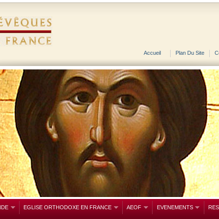
Accueil
Plan Du Site
C
NDE
EGLISE ORTHODOXE EN FRANCE
AEOF
EVENEMENTS
RE