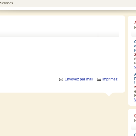
 Services
N
2
é
r
V
A
l
Envoyez par mail
Imprimez
!
2
e
F
V