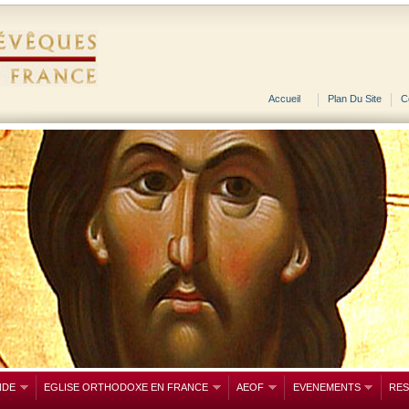
Accueil
Plan Du Site
C
NDE
EGLISE ORTHODOXE EN FRANCE
AEOF
EVENEMENTS
RE