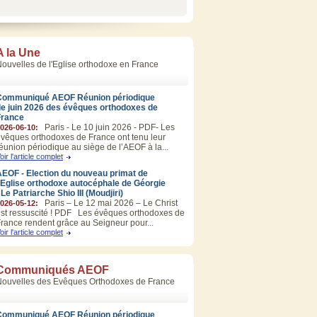
A la Une
ouvelles de l'Eglise orthodoxe en France
Communiqué AEOF Réunion périodique
de juin 2026 des évêques orthodoxes de
France
Paris - Le 10 juin 2026 - PDF- Les
026-06-10:
vêques orthodoxes de France ont tenu leur
éunion périodique au siège de l’AEOF à la...
oir l'article complet
EOF - Election du nouveau primat de
’Eglise orthodoxe autocéphale de Géorgie
 Le Patriarche Shio III (Moudjiri)
Paris – Le 12 mai 2026 – Le Christ
026-05-12:
st ressuscité ! PDF Les évêques orthodoxes de
rance rendent grâce au Seigneur pour...
oir l'article complet
Communiqués AEOF
Nouvelles des Evêques Orthodoxes de France
Communiqué AEOF Réunion périodique