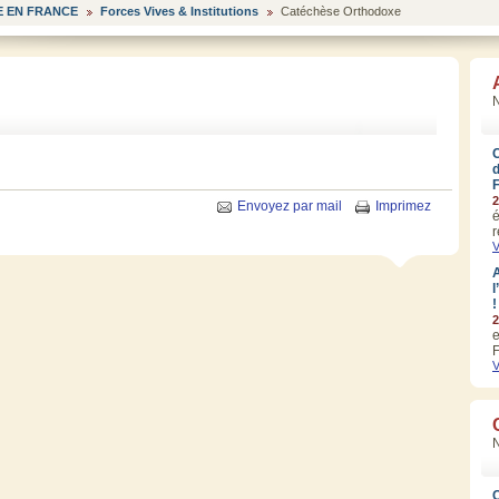
 EN FRANCE
Forces Vives & Institutions
Catéchèse Orthodoxe
N
2
Envoyez par mail
Imprimez
é
r
V
A
l
!
2
e
F
V