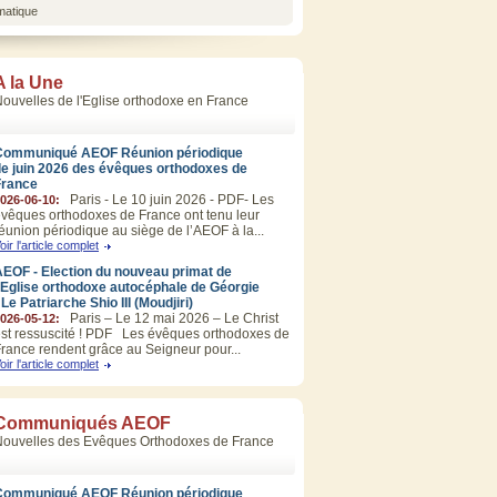
matique
A la Une
ouvelles de l'Eglise orthodoxe en France
Communiqué AEOF Réunion périodique
de juin 2026 des évêques orthodoxes de
France
Paris - Le 10 juin 2026 - PDF- Les
026-06-10:
vêques orthodoxes de France ont tenu leur
éunion périodique au siège de l’AEOF à la...
oir l'article complet
EOF - Election du nouveau primat de
’Eglise orthodoxe autocéphale de Géorgie
 Le Patriarche Shio III (Moudjiri)
Paris – Le 12 mai 2026 – Le Christ
026-05-12:
st ressuscité ! PDF Les évêques orthodoxes de
rance rendent grâce au Seigneur pour...
oir l'article complet
Communiqués AEOF
Nouvelles des Evêques Orthodoxes de France
Communiqué AEOF Réunion périodique