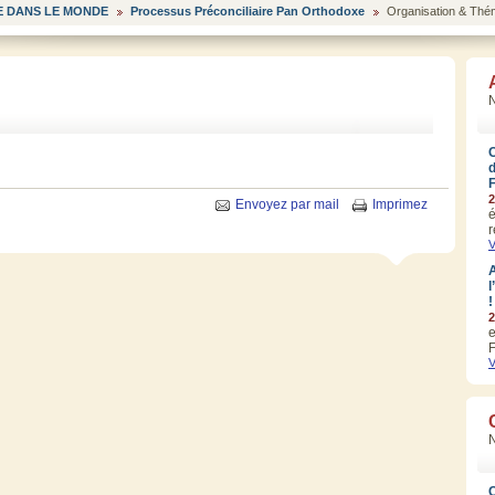
 DANS LE MONDE
Processus Préconciliaire Pan Orthodoxe
Organisation & Thé
N
2
Envoyez par mail
Imprimez
é
r
V
A
l
!
2
e
F
V