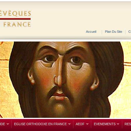
Accueil
Plan Du Site
C
NDE
EGLISE ORTHODOXE EN FRANCE
AEOF
EVENEMENTS
RE