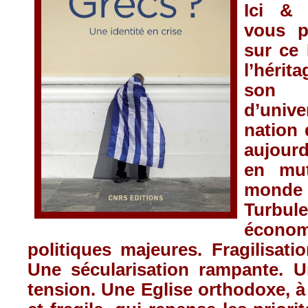
Ici & 
vous p
sur ce 
l’hérit
son i
d’univ
nation 
aujourd
en mut
mond
Turbul
écon
politiques majeures. Fragilisatio
Une sécularisation rampante. U
tension. Une Eglise orthodoxe, à 