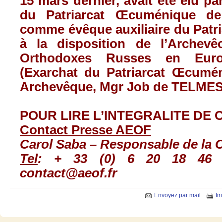
15 mars dernier,
avait
été
élu
par
du
Patriarcat
Œcuménique
de 
comme
évêque
auxiliaire
du
Patr
à
la disposition de
l’Archevê
Orthodoxes
Russes
en Eur
(
Exarchat
du
Patriarcat
Œcumén
Archevêque
,
Mgr
Job de
TELME
POUR LIRE
L’INTEGRALITE
DE C
Contact
Presse
AEOF
Carol Saba –
Responsable
de la 
Tel
: + 33 (0) 6 20 18 46
contact@aeof.fr
Envoyez par mail
Im