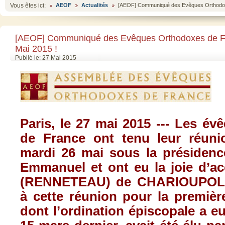
Vous êtes ici:
AEOF
Actualités
[AEOF] Communiqué des Evêques Orthodoxe
[AEOF] Communiqué des Evêques Orthodoxes de Fr
Mai 2015 !
Publié le: 27 Mai 2015
Paris, le 27
mai
2015
--- Les
évê
de France
ont
tenu
leur
réuni
mardi
26
mai
sous
la
présidenc
Emmanuel et
ont
eu
la joie
d’ac
(
RENNETEAU
) de
CHARIOUPOL
à
cette
réunion
pour la
premièr
dont
l’ordination
épiscopale
a
e