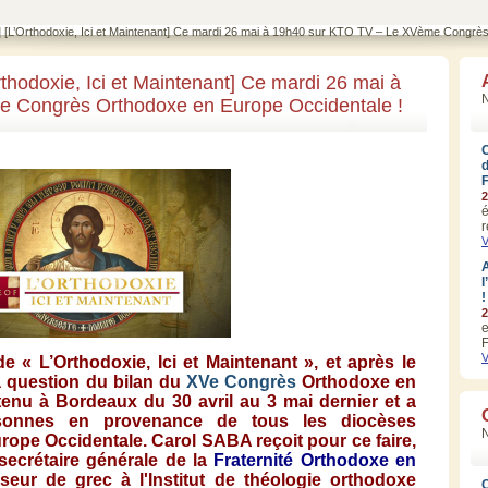
[L’Orthodoxie, Ici et Maintenant] Ce mardi 26 mai à 19h40 sur KTO TV – Le XVème Congrè
hodoxie, Ici et Maintenant] Ce mardi 26 mai à
N
 Congrès Orthodoxe en Europe Occidentale !
2
é
r
V
A
l
!
2
e
F
V
de «
L’Orthodoxie
,
Ici
et
Maintenant
», et
après
le
 question du
bilan
du
XVe
Congrès
Orthodoxe
en
tenu
à
Bordeaux du 30
avril
au 3
mai
dernier et a
sonnes
en provenance de
tous
les
diocèses
urope
Occidentale
. Carol SABA
reçoit
pour
ce
faire,
secrétaire
générale
de la
Fraternité
Orthodoxe
en
sseur
de
grec
à
l'Institut
de
théologie
orthodoxe