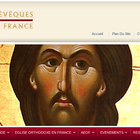
Accueil
Plan Du Site
C
NDE
EGLISE ORTHODOXE EN FRANCE
AEOF
EVENEMENTS
RE