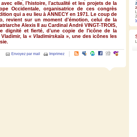
avec
elle
,
l’histoire
,
l’actualité
et les
projets
de la
2
rope
Occidentale
,
organisatrice
de
ces
congrès
L
dition
qui a
eu
lieu
à
ANNECY
en 1971. Le coup de
2
o
,
revient
sur
un moment
d'émotion
,
celui
de la
V
atriarche
Alexis II au Cardinal
André
VINGT-TROIS
,
de
dignité
et
fierté
,
d’une
copie
de
l'icône
de la
Vladimir, la «
Vladimirskaïa
»,
une
des
icônes
les
sie
.
Envoyez par mail
Imprimez