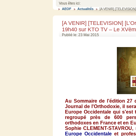
Vous êtes ici:
AEOF
Actualités
[A VENIR] [TELEVISION] 
[A VENIR] [TELEVISION] [L’Ort
19h40 sur KTO TV – Le XVème
Publié le: 23 Mai 2015
Au
Sommaire
de
l’édition
27 
Journal de
l'Orthodoxie
,
il
sera
Europe
Occidentale
qui
s'est
regroupé
près
de 600
per
orthodoxes
en France et en E
Sophie
CLEMENT-STAVROU
,
Europe
Occidentale
et
profe