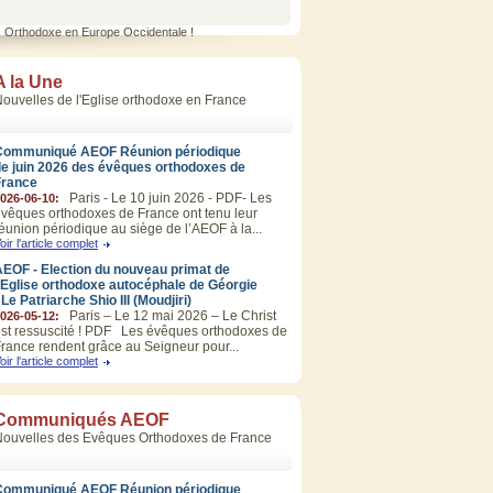
s Orthodoxe en Europe Occidentale !
A la Une
ouvelles de l'Eglise orthodoxe en France
Communiqué AEOF Réunion périodique
de juin 2026 des évêques orthodoxes de
France
Paris - Le 10 juin 2026 - PDF- Les
026-06-10:
vêques orthodoxes de France ont tenu leur
éunion périodique au siège de l’AEOF à la...
oir l'article complet
EOF - Election du nouveau primat de
’Eglise orthodoxe autocéphale de Géorgie
 Le Patriarche Shio III (Moudjiri)
Paris – Le 12 mai 2026 – Le Christ
026-05-12:
st ressuscité ! PDF Les évêques orthodoxes de
rance rendent grâce au Seigneur pour...
oir l'article complet
Communiqués AEOF
Nouvelles des Evêques Orthodoxes de France
Communiqué AEOF Réunion périodique