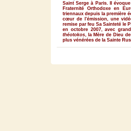
Saint Serge
à
Paris. Il
évoque
Fraternité
Orthodoxe
en Eu
triennaux
depuis
la
première
é
cœur
de
l’émission
,
une
vidé
remise par
feu
Sa
Sainteté
le
P
en
octobre
2007,
avec
gran
théotokos
, la
Mère
de
Dieu
de 
plus
vénérées
de la
Sainte
Rus