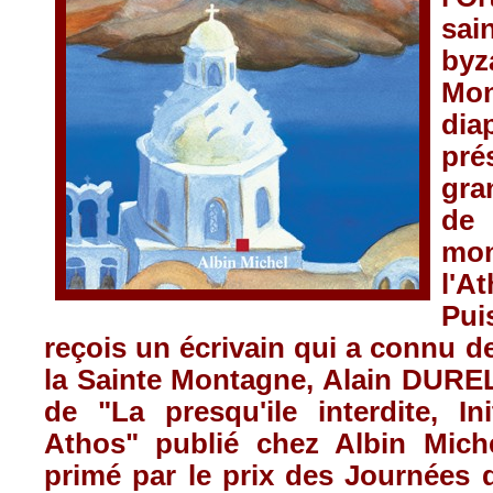
sai
byz
M
dia
pré
gr
de
mon
l'A
Pui
reçois
un
écrivain
qui a
connu
d
la
Sainte
Montagne
, Alain
DURE
de "La
presqu'ile
interdite
, In
Athos
"
publié
chez
Albin
Miche
primé
par le prix des
Journées