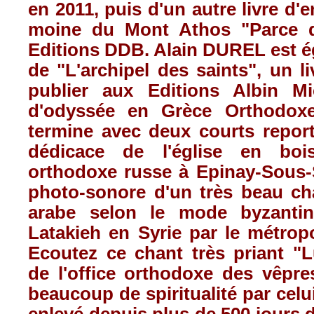
en 2011,
puis
d'un
autre
livre
d'e
moine
du Mont
Athos
"
Parce
Editions
DDB
. Alain
DUREL
est
é
de "
L'archipel
des saints", un
l
publier
aux Editions
Albin
Mi
d'odyssée
en
Grèce
Orthodox
termine
avec
deux
courts
repor
dédicace
de
l'église
en bo
orthodoxe
russe
à
Epinay-Sous-
photo-sonore
d'un
très
beau ch
arabe
selon
le mode
byzantin
Latakieh
en
Syrie
par le
métropo
Ecoutez
ce
chant
très
priant
"
L
de
l'office
orthodoxe
des
vêpre
beaucoup
de
spiritualité
par
celu
enlevé
depuis
plus de 500
jours
d