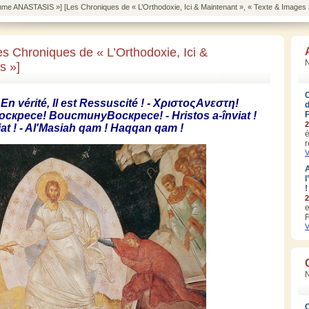
mme ANASTASIS »] [Les Chroniques de « L’Orthodoxie, Ici & Maintenant », « Texte & Images 
 Chroniques de « L’Orthodoxie, Ici &
N
s »]
 En
vérité
, Il
est
Ressuscité
! -
ΧριστοςΑνεστη
!
оскресе
!
ВоистинуВоскресе
! -
Hristos
a-înviat
!
2
iat
! -
Al'Masiah
qam
!
Haqqan
qam
!
é
r
V
A
l
!
2
e
F
V