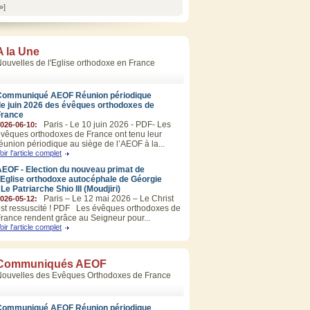
»]
A la Une
ouvelles de l'Eglise orthodoxe en France
Communiqué AEOF Réunion périodique
de juin 2026 des évêques orthodoxes de
France
Paris - Le 10 juin 2026 - PDF- Les
026-06-10:
vêques orthodoxes de France ont tenu leur
éunion périodique au siège de l’AEOF à la...
oir l'article complet
EOF - Election du nouveau primat de
’Eglise orthodoxe autocéphale de Géorgie
 Le Patriarche Shio III (Moudjiri)
Paris – Le 12 mai 2026 – Le Christ
026-05-12:
st ressuscité ! PDF Les évêques orthodoxes de
rance rendent grâce au Seigneur pour...
oir l'article complet
Communiqués AEOF
Nouvelles des Evêques Orthodoxes de France
Communiqué AEOF Réunion périodique