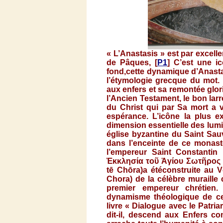
«
L’Anastasis
»
est
par excell
de
Pâques
, [
P1
]
C’est
une
i
fond,
cette
dynamique
d’Anast
l’étymologie
grecque
du mot.
aux
enfers
et
sa
remontée
glor
l’Ancien
Testament, le bon
lar
du Christ qui par Sa
mort
a
espérance
.
L’icône
la plus ex
dimension
essentielle
des
lum
ég
lise
byzantine
du Saint
Sau
dans
l’enceinte
de
ce
monast
l’empereur
Saint
Constantin
l
Ἐκκλησία
τοῦ
Ἁγίου
Σωτῆρος
tē
Chōra
)a
étéconstruite
au
V
Chora
) de la
célèbre
muraille
premier
empereur
chrétien
.
dynamisme
théologique
de
c
livre
«
Dialogue
avec
le
Patria
dit-il
, descend aux
Enfers
co