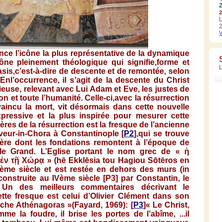
2
L
2
V
ence
l’icône
la plus
représentative
de la
dynamique
cône
pleinement
théologique
qui
signifie
,
forme
et
asis
,
c’est-à-dire
de
descente
et de
remontée
,
selon
En
l’occurrence
,
il
s’agit
de la
descente
du Christ
ieuse
, relevant
avec
L
ui
Adam et Eve, les
justes
de
ron
et
toute
l’humanité
.
Celle-ci
,
avec
la
résurrection
vaincu
la
mort
,
vit
désormais
dans
cette
nouvelle
pressive et la plus
inspirée
pour
mesurer
cette
ières
de la
résurrection
est
la
fresque
de
l’ancienne
veur-in-Chora
à
Constantinople [
P2
],qui se
trouve
ère
dont
les
fondations
remontent
à
l’époque
de
e Grand.
L’Eglise
portant
le nom
grec
de « ἡ
ἐν
τῇ
Χώρᾳ
» (
hē
Ekklēsia
tou
Hagiou
Sōtēros
en
ème
siècle
et
est
restée
en
dehors
des
murs
(in
construite
au
IVème
siècle
[
P3
] par
Constantin
, le
 Un des
meilleurs
commentaires
décrivant
le
ette
fresque
est
celui
d’Olivier
Clément
dans
son
rche
Athénagoras
»(
Fayard
, 1969): [
P3
]
« Le Christ,
mme
la
foudre
,
il
brise
les
portes
de
l’abîme
, ...il