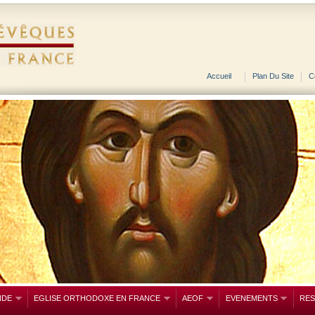
Accueil
Plan Du Site
C
NDE
EGLISE ORTHODOXE EN FRANCE
AEOF
EVENEMENTS
RE