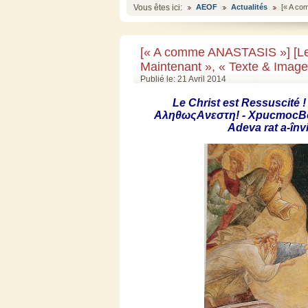
Vous êtes ici:
AEOF
Actualités
[« A co
[« A comme ANASTASIS »] [Les
Maintenant », « Texte & Image
Publié le: 21 Avril 2014
Le Christ
est
Ressuscité
!
ΑληθωςΑνεστη
! -
ХристосВ
Adeva
rat
a-înv