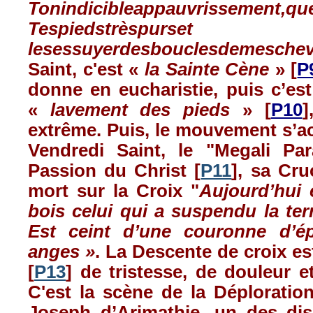
Ton
indicible
appauvrissement
,
qu
Tes
pieds
très
purs
et
les
essuyer
des
boucles
de
mes
che
Saint,
c'est
«
la
Sainte
Cène
» [
P
donne
en
eucharistie
,
puis
c’est
«
lavement
des
pieds
» [
P10
extrême
.
Puis
, le
mouvement
s’a
Vendredi
Saint, le "
Megali
Par
Passion du Christ [
P11
],
sa
Cruc
mort
sur
la Croix "
Aujourd’hui
bois
celui
qui a
suspendu
la
ter
Est
ceint
d’une
couronne
d’é
anges
»
. La
Descente
de
croix
es
[
P13
] de
tristesse
, de
douleur
et
C'est
la
scène
de la
Déploratio
Joseph
d’Arimathie
, un des di