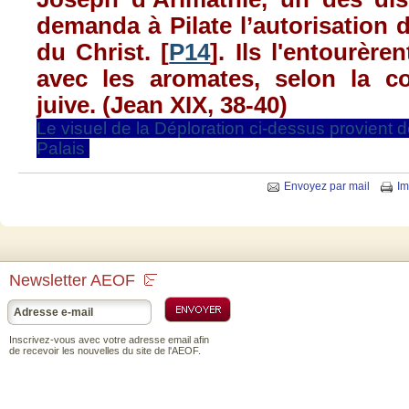
demanda
à
Pilate
l’autorisation
d
du Christ. [
P14
].
Ils
l'entourèren
avec
les
aromates
,
selon
la
c
juive
. (Jean
XIX
, 38-40)
Le
visuel
de la
Déploration
ci-dessus
provient
de
Palais
Envoyez par mail
Im
Newsletter AEOF
Inscrivez-vous avec votre adresse email afin
de recevoir les nouvelles du site de l'AEOF.