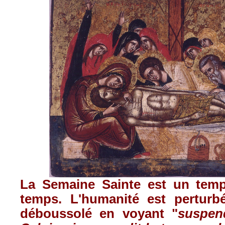
La
Semaine
Sainte
est
un tem
temps.
L'humanité
est
perturb
déboussolé
en
voyant
"
suspen