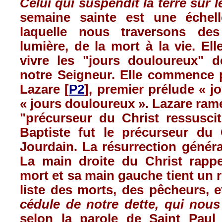
Celui
qui
suspendit
la
terre
sur
l
semaine
sainte
est
une
échel
laquelle
nous
traversons
de
lumière
, de la
mort
à
la vie. El
vivre les "
jours
douloureux
" d
notre
Seigneur. Elle commence 
Lazare
[
P2
], premier
prélude
«
j
«
jours
douloureux
».
Lazare
ram
"
précurseur
du Christ
ressusci
Baptiste
fut
le
précurseur
du 
Jourdain
. La
résurrection
généra
La main
droite
du Christ
rappe
mort
et
sa
main gauche
tient
un
liste
des
morts
, des
pêcheurs
,
e
cédule
de
notre
dette
, qui
nous
selon
la parole de Saint Pau