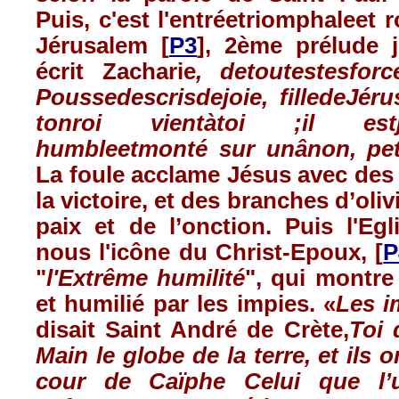
Puis
,
c'est
l'entréetriomphaleet
r
Jérusalem
[
P3
],
2ème
prélude
écrit
Zacharie
,
detoutes
tesforc
Poussedescrisdejoie
,
filledeJér
tonroi
vient
à
toi
;
il
est
humbleetmonté
sur
unânon
,
pe
La
foule
acclame
Jésus
avec
de
la
victoire
, et des branches
d’oliv
paix
et de
l’onction
.
Puis
l'Egl
nous
l'icône
du
Christ-Epoux
, [
P
"
l'Extrême
humilité
", qui
montre
et
humilié
par les
impies
. «
Les
i
disait
Saint
André
de
Crète
,
Toi
Main le globe de la
terre
, et
ils
o
cour
de
Caïphe
Celui
que
l’