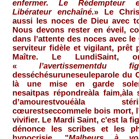
enfermer
. Le
Rédempteur
Libérateur
enchaîné
.
» Le
Chri
aussi
les
noces
de
Dieu
avec
t
Nous
devons
rester en
éveil
,
c
dans
l’attente
des
noces
avec
le 
serviteur
fidèle
et vigilant,
prêt
p
Maître
. Le
LundiSaint
, 
«
l’avertissement
du
fi
desséchésuruneseuleparole
du C
là
une
mise
en
garde
sole
nesaitpas
répondreàla
faim
,
àla
d’amourestvouéàla
stéri
cœurestseccommele
bois
mort
,
vivifier. Le Mardi Saint,
c'est
la fi
dénonce
les scribes et les
ph
hypocrisie
. "
Malheurs
à
vo