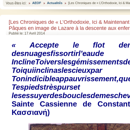
Vous êtes ici:
AEOF
Actualités
[Les Chroniques de « L’Orthodoxie, Ici & Ma
[Les Chroniques de « L’Orthodoxie, Ici & Maintenant
Pâques en image de Lazare à la descente aux enfers
Publié le: 17 Avril 2014
«
Accepte
le
flot
de
des
nuages
fis
sortir
l’eau
de
la
Incline
Toi
vers
les
gémissements
d
Toi
qui
inclinas
les
cieux
par
Ton
indicible
appauvrissement
,
qu
Tes
pieds
très
purs
et
les
essuyer
des
boucles
de
mes
che
Sainte
Cassienne
de Constant
Κασσιανή
)