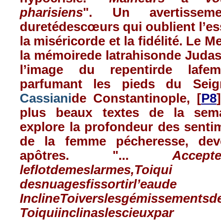
pharisiens
". Un
avertissem
duretédescœurs
qui
oublient
l’es
la
miséricorde
et la
fidélité
. Le
Me
la
mémoirede
latrahisonde
Judas
l’image
du
repentirde
lafe
parfumant
les
pieds
du Seig
Cassiani
de
Constantinople, [
P8
plus beaux
textes
de la
sem
explore la
profondeur
des senti
de la femme
pécheresse
,
dev
apôtres
. "...
Accept
le
flot
de
mes
larmes
,
Toi
qui
des
nuages
fis
sortir
l’eau
de
la
Incline
Toi
vers
les
gémissements
d
Toi
qui
inclinas
les
cieux
par