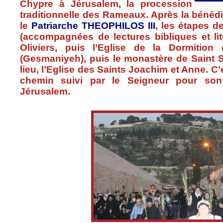
Chypre
à
Jérusalem
, la procession
traditionnelle
des
Rameaux
.
Après
la
bénédi
le
Patriarche
THEOPHILOS
III
, les
étapes
de
(
accompagnées
de lectures
bibliques
et
li
Oliviers
,
puis
l’Eglise
de la
Dormition
d
(
Gesmaniyeh
),
puis
le
monastère
de Saint
lieu,
l’Eglise
des Saints
Joachim
et Anne.
C’
chemin
suivi
par le Seigneur pour so
Jérusalem
.