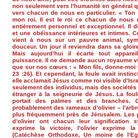
non
seulement
vers
l’humanité
en
général
q
vers
chacun
de
nous
en
particulier
. « Ton
mon
roi
. Il
est
le
roi
ce
chacun
de
nous
entièrement
personnel et
exceptionnel
. Il
d
et
une
obéissance
intérieures
et
intimes
.
C
vient
à
nous
sur
un
pauvre
animal,
sym
douceur
. Un jour
il
reviendra
dans
sa
gloir
Mais
aujourd’hui
il
écarte
tout
appareil
puissance. Il ne
demande
aucun
royaume
vi
que
sur
nos
cœurs
: « Mon
fils
,
donne-moi
23 :26). Et
cependant
, la
foule
avait
instin
elle
acclamait
Jésus
comme
roi
visible
d’Isr
seulement
des
individus
,
mais
des
sociétés
étranger
à
la
seigneurie
de
Jésus
. La
foul
portait
des
palmes
et des branches.
probablement
des
rameaux
d’olivier
–
l’arbr
plus
fréquemment
près
de
Jérusalem
. Les
d’olivier
ont
chacun
leur
signification
s
exprime
la
victoire
,
l’olivier
exprime
l
(
Catéchèse
Orthodoxe
, Un
moine
de
l’Eg