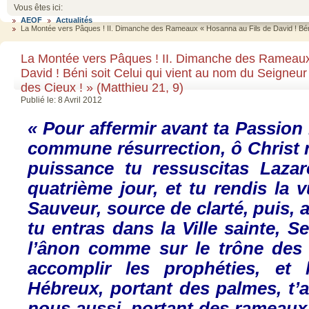
Vous êtes ici:
AEOF
Actualités
La Montée vers Pâques ! II. Dimanche des Rameaux « Hosanna au Fils de David ! Béni s
La Montée vers Pâques ! II. Dimanche des Rameaux
David ! Béni soit Celui qui vient au nom du Seigneu
des Cieux ! » (Matthieu 21, 9)
Publié le: 8 Avril 2012
« Pour
affermir
avant
ta
Passion 
commune
résurrection
,
ô
Christ
puissance
tu
ressuscitas
Lazar
quatrième
jour, et
tu
rendis
la
v
Sauveur
, source de
clarté
,
puis
,
tu
entras
dans
la Ville
sainte
, S
l’ânon
comme
sur
le
trône
de
accomplir
les
prophéties
, et
Hébreux
,
portant
des
palmes
,
t’
nous
aussi
,
portant
des
rameaux