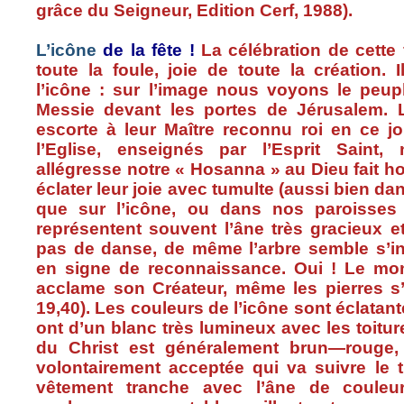
grâce
du Seigneur, Edition
Cerf
, 1988).
L’icône
de la
fête
!
La
célébration
de
cette
toute
la
foule
, joie de
toute
la
création
. 
l’icône
:
sur
l’image
nous
voyons
le
peup
Messie
devant
les
portes
de
Jérusalem
.
escorte
à
leur
Maître
reconnu
roi
en
ce
jo
l’Eglise
,
enseignés
par
l’Esprit
Saint,
allégresse
notre
« Hosanna » au
Dieu
fait
h
éclater
leur
joie
avec
tumulte
(
aussi
bien
da
que
sur
l’icône
,
ou
dans
nos
paroisses
représentent
souvent
l’âne
très
gracieux
e
pas de
danse
, de
même
l’arbre
semble
s’i
en
signe
de reconnaissance.
Oui
! Le
mo
acclame
son
Créateur
,
même
les
pierres
s
19,40). Les
couleurs
de
l’icône
sont
éclatan
ont
d’un
blanc
très
lumineux
avec
les
toitur
du Christ
est
généralement
brun
—rouge
volontairement
acceptée
qui
va
suivre
le
vêtement
tranche
avec
l’âne
de
couleu