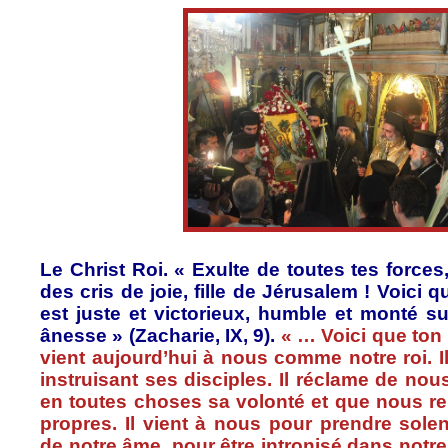
Le Christ
Roi
. «
Exulte
de
toutes
tes
forces
des
cris
de joie,
fille
de
Jérusalem
!
Voici
q
est
juste
et
victorieux
, humble et
monté
su
ânesse
» (
Zacharie
, IX, 9).
« …
Voici
que
ton
vient
aujourd’hui
à
nous
comme
notre
roi
. I
instruisant
ses
disciples. Il
réclame
de
nou
en
toutes
choses
sa
volonté
et
que
nous
r
propres
. Il
vient
à
nous
pour
prendre
sole
de
notre
âme
, pour
être
intronisé
dans
notre