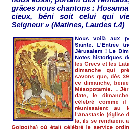
grâces
nous
chantons
: Hosanna
cieux
,
béni
soit
celui
qui
vi
Seigneur » (
Matines
,
Laudes
t.4)
Nous
voilà
aux
p
Sainte
.
L’Entrée
tr
Jérusalem
! Le
Dim
Notes
historiques
d
les
Grecs
et les
Lat
dimanche
qui
pr
savons
que
,
dès
39
ce
dimanche
,
bénie
Mésopotamie
.
ہ
Jé
date, le
dimanche
célébré
comme
il
réunissaient
au le
l’Anastasie
(
église
d
là
,
ils
se
rendaient
Golgotha
)
où
était
célébré
le service
ordin