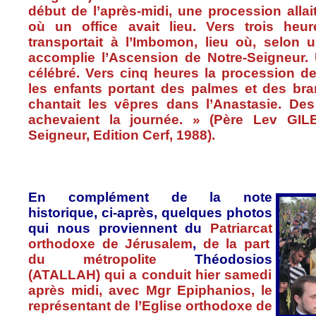
début
de
l’après-midi
,
une
procession
allai
où
un office
avait
lieu.
Vers
trois
heur
transportait
à
l’Imbomon
, lieu
où
,
selon
u
accomplie
l’Ascension
de Notre-Seigneur
célébré
.
Vers
cinq
heures
la procession
de
les
enfants
portant
des
palmes
et des br
chantait
les
vêpres
dans
l’Anastasie
. De
achevaient
la
journée
. » (
Père
Lev
GIL
Seigneur, Edition
Cerf
, 1988).
En
complément
de la note
historique
,
ci-après
,
quelques
photos
qui
nous
proviennent
du
Patriarcat
orthodoxe
de
Jérusalem
,
de la part
du
métropolite
Théodosios
(
ATALLAH
) qui a conduit
hier
samedi
après
midi,
avec
Mgr
Epiphanios
, le
représentant
de
l’Eglise
orthodoxe
de