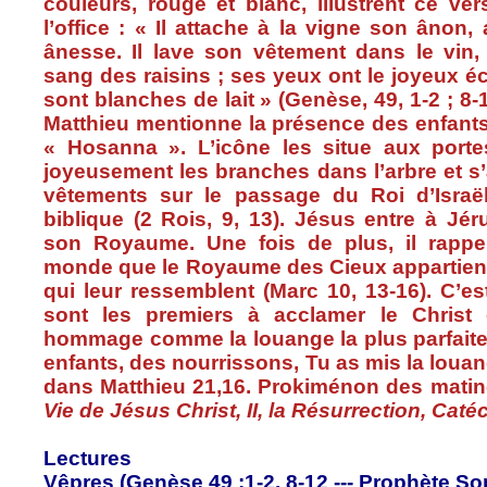
couleurs
, rouge et
blanc
,
illustrent
ce
ver
l’office
: « Il
attache
à
la
vigne
son
ânon
,
ânesse
. Il lave son
vêtement
dans
le vin
sang des raisins ;
ses
yeux
ont
le
joyeux
éc
sont
blanches de
lait
» (
Genèse
, 49, 1-2 ; 8
Matthieu
mentionne
la
présence
des
enfant
« Hosanna ».
L’icône
les
situe
aux
porte
joyeusement
les branches
dans
l’arbre
et
s’
vêtements
sur
le passage du
Roi
d’Israë
biblique
(2
Rois
, 9, 13).
Jésus
entre
à
Jér
son
Royaume
.
Une
fois
de plus,
il
rappe
monde
que
le
Royaume
des
Cieux
appartien
qui
leur
ressemblent
(Marc 10, 13-16).
C’es
sont
les premiers
à
acclamer
le Christ
hommage
comme
la
louange
la plus
parfait
enfants
, des
nourrissons
,
Tu
as
mis
la
loua
dans
Matthieu
21,16.
Prokiménon
des
matin
Vie de Jésus Christ, II, la Résurrection, Cat
Lectures
Vêpres (Genèse 49 :1-2, 8-12 --- Prophète Sop