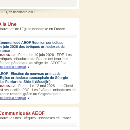
CECEF), en décembre 2012
A la Une
ouvelles de l'Eglise orthodoxe en France
Communiqué AEOF Réunion périodique
de juin 2026 des évêques orthodoxes de
France
Paris - Le 10 juin 2026 - PDF- Les
026-06-10:
vêques orthodoxes de France ont tenu leur
éunion périodique au siège de l’AEOF à la...
oir l'article complet
EOF - Election du nouveau primat de
’Eglise orthodoxe autocéphale de Géorgie
 Le Patriarche Shio III (Moudjiri)
Paris – Le 12 mai 2026 – Le Christ
026-05-12:
st ressuscité ! PDF Les évêques orthodoxes de
rance rendent grâce au Seigneur pour...
oir l'article complet
Communiqués AEOF
Nouvelles des Evêques Orthodoxes de France