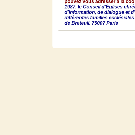
pouvez
vous
adresser
à
la
coo
1987, le
Conseil
d’Églises
chré
d’information
, de
dialogue
et
d’
différentes
familles
ecclésiales
de
Breteuil
, 75007 Paris