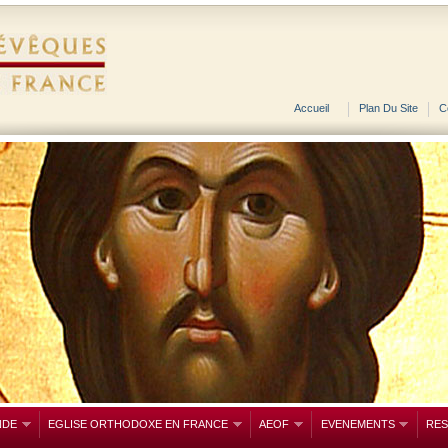
Accueil
Plan Du Site
C
NDE
EGLISE ORTHODOXE EN FRANCE
AEOF
EVENEMENTS
RE