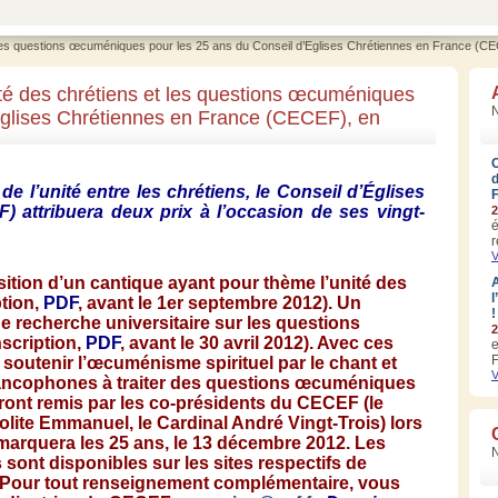
t les questions œcuméniques pour les 25 ans du Conseil d’Eglises Chrétiennes en France (
ité des chrétiens et les questions œcuméniques
N
Eglises Chrétiennes en France (CECEF), en
de
l’unité
entre
les
chrétiens
, le
Conseil
d’Églises
F
)
attribuera
deux
prix
à
l’occasion
de
ses
vingt-
2
é
r
V
sition
d’un
cantique
ayant
pour
thème
l’unité
des
A
l
ption,
PDF
, avant le
1er
septembre
2012). Un
!
de
recherche
universitaire
sur
les questions
2
nscription,
PDF
, avant le 30
avril
2012).
Avec
ces
e
F
soutenir
l’œcuménisme
spirituel
par le chant et
V
ancophones
à
traiter
des questions
œcuméniques
ront
remis
par les
co-présidents
du
CECEF
(le
olite
Emmanuel, le Cardinal
André
Vingt-Trois
)
lors
marquera
les 25
ans
, le 13
décembre
2012. Les
s
sont
disponibles
sur
les sites
respectifs
de
 Pour tout
renseignement
complémentaire
,
vous