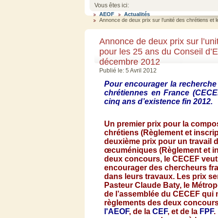
Vous êtes ici:
AEOF
Actualités
Annonce de deux prix sur l’unité des chrétiens e
Annonce de deux prix sur l’un
pour les 25 ans du Conseil d’
décembre 2012
Publié le: 5 Avril 2012
Pour encourager la
recherche
chrétiennes
en France (
CECE
cinq
ans
d’existence
fin 2012.
Un premier prix pour la compo
chrétiens
(
Règlement
et inscri
deuxième
prix pour un travail 
œcuméniques
(
Règlement
et i
deux
concours
, le
CECEF
veut
encourager des
chercheurs
fr
dans
leurs
travaux
. Les prix
se
Pasteur Claude
Baty
, le
Métrop
de
l’assemblée
du
CECEF
qui
règlements
des
deux
concour
l'AEOF
, de la
CEF
, et de la
FPF
.