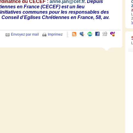
rdinatrice
du
CECEF
:
anne.jan@cef.fr
.
Depuis
tiennes
en France (
CECEF
)
est
un lieu
2
initiatives
communes pour les
responsables
des
L
.
Conseil
d’Eglises
Chrétiennes
en France, 58,
av
.
2
V
Envoyez par mail
Imprimez