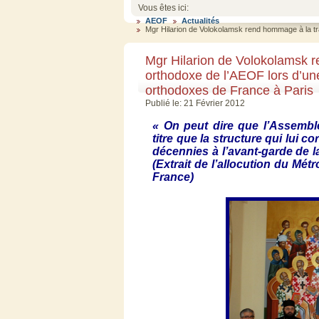
Vous êtes ici:
AEOF
Actualités
Mgr Hilarion de Volokolamsk rend hommage à la trad
Mgr Hilarion de Volokolamsk r
orthodoxe de l’AEOF lors d’une
orthodoxes de France à Paris
Publié le: 21 Février 2012
« On
peut
dire
que
l’Assembl
titre
que
la structure qui
lui
cor
décennies
à
l’avant-garde
de l
(
Extrait
de
l’allocution
du
Métr
France)