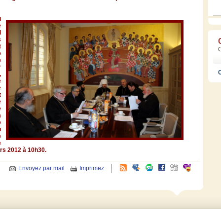
u
e
l
s
t
e
é
r
C
,
e
e
t
e
e
a
e
u
é
e
ars 2012
à
10h30
.
Envoyez par mail
Imprimez