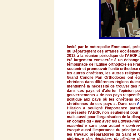
Invité
par le
métropolite
Emmanuel,
pré
du
Département
des affaires
ecclésiast
2012
à
la
réunion
périodique
de
l’AEOF
été
largement
consacrée
à
un
échange
témoignage
de
l’Eglise
orthodoxe
en Fra
soutenir
et
promouvoir
l’unité
orthodoxe
les
autres
chrétiens
, les
autres
religion
Grand
Concile
Pan
Orthodoxes
ont
ég
chrétiens
dans
différentes
régions
du
m
mentionné
la
nécessité
de
trouver
des
dans
ces
pays et
d’alerter
l’opinion
pu
gouvernements
« de nos pays
respectif
politique
aux pays
où
les
chrétiens
so
chrétiennes
de
ces
pays ».
Dans
son
A
Hilarion
a
souligné
l’importance
parad
représente
l’AEOF
, non
seulement
pour 
mais
aussi
pour
l’organisation
de la
dias
en
compte
du «
lien
avec
les
Eglises-mè
essentiel
» sans pour
autant
«
contrev
évoqué
aussi
l’importance
du
principe
d
les
travaux
préparatoires
du Saint et 
ultérieure
des
décisions
du
plérôme
d