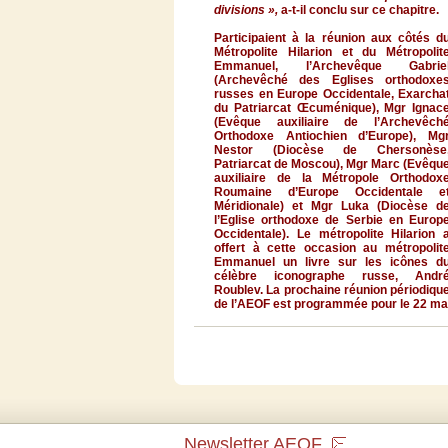
divisions »,
a-t-il
conclu
sur
ce
chapitre
.
Participaient
à
la
réunion
aux
côtés
d
Métropolite
Hilarion
et du
Métropolit
Emmanuel,
l’Archevêque
Gabrie
(
Archevêché
des
Eglises
orthodoxe
russes
en Europe
Occidentale
,
Exarcha
du
Patriarcat
Œcuménique
),
Mgr
Ignac
(
Evêque
auxiliaire
de
l’Archevêch
Orthodoxe
Antiochien
d’Europe
),
Mg
Nestor (
Diocèse
de
Chersonèse
Patriarcat
de
Moscou
),
Mgr
Marc (
Evêqu
auxiliaire
de la
Métropole
Orthodox
Roumaine
d’Europe
Occidentale
e
Méridionale
) et
Mgr
Luka (
Diocèse
d
l’Eglise
orthodoxe
de
Serbie
en Europ
Occidentale
). Le
métropolite
Hilarion
offert
à
cette
occasion au
métropolit
Emmanuel un
livre
sur
les
icônes
d
célèbre
iconographe
russe
,
Andr
Roublev
. La
prochaine
réunion
périodiqu
de
l’AEOF
est
programmée
pour le 22 m
Newsletter AEOF