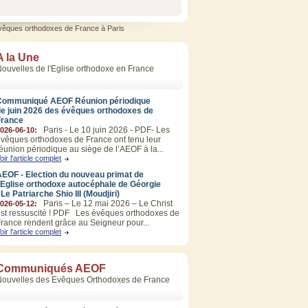
x évêques orthodoxes de France à Paris
A la Une
ouvelles de l'Eglise orthodoxe en France
Communiqué AEOF Réunion périodique
de juin 2026 des évêques orthodoxes de
France
Paris - Le 10 juin 2026 - PDF- Les
026-06-10:
vêques orthodoxes de France ont tenu leur
éunion périodique au siège de l’AEOF à la...
oir l'article complet
EOF - Election du nouveau primat de
’Eglise orthodoxe autocéphale de Géorgie
 Le Patriarche Shio III (Moudjiri)
Paris – Le 12 mai 2026 – Le Christ
026-05-12:
st ressuscité ! PDF Les évêques orthodoxes de
rance rendent grâce au Seigneur pour...
oir l'article complet
Communiqués AEOF
Nouvelles des Evêques Orthodoxes de France