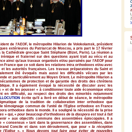
2
L
2
V
sident
de
l’AEOF
, le
métropolite
Hilarion
de
Volokolamsk
,
président
iques
extérieures
du
Patriarcat
de
Moscou
, a
pris
part le 17
février
à
la
Cathédrale
grecque
Saint
Stéphane
(
Bizet
, Paris). La
réunion
a
irénique
et
fraternel
sur
des questions
ayant
trait au
vécu
et au
nce
ainsi
qu’aux
travaux
organisés
et/
ou
parrainés
par
l’AEOF
pour
en France
que
ce
soit
dans
les relations intra
orthodoxes
et/
ou
avec
s et les
autorités
françaises
. Les
travaux
préparatoires
du Saint et
alement
été
évoqués
mais
aussi
les
difficultés
vécues
par les
onde
et
particulièrement
au
Moyen
Orient. Le
métropolite
Hilarion
a
mécanismes
de protection et de
garantie
des
droits
des
chrétiens
blique
. Il a
également
évoqué
la
nécessité
de
discuter
avec
les
s
» et de les
pousser
«
à
conditionner
toute
aide
économique
et/
ou
nt
en
difficulté
, au respect des
droits
des
minorités
notamment
LLOCUTION
écrite
qu’il
a
livré
en
début
de
séance
, le
métropolite
igmatique
de la tradition de collaboration inter
orthodoxe
que
le
témoignage
commun
de
l’unité
de
l’Eglise
orthodoxe
en France
pora
orthodoxe
dans
le
monde
. Il a
souligné
la
nécessité
de la prise
res
» qui, «
pour
beaucoup
d’orthodoxes
de la
diaspora
est
tout
à
fait
enir
» aux
objectifs
communs
des
assemblées
épiscopales
. Il a
e « consensus »
tant
dans
la
gouvernance
des
assemblées
,
dans
Grand
Concile
et
dans
son
déroulement
,
que
pour «
la
réception
e
l’Eglise
». «
Nous
devons
tout faire pour
éviter
de
nouvelles