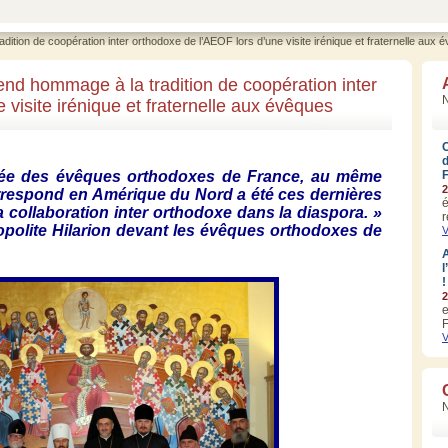
ition de coopération inter orthodoxe de l’AEOF lors d’une visite irénique et fraternelle au
end hommage à la tradition de coopération inter
N
 visite irénique et fraternelle aux évêques
ée
des
évêques
orthodoxes
de France, au
même
2
respond en
Amérique
du
Nord
a
été
ces
dernières
é
a collaboration inter
orthodoxe
dans
la
diaspora
. »
r
opolite
Hilarion
devant
les
évêques
orthodoxes
de
V
A
l
!
2
e
F
V