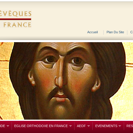
Accueil
Plan Du Site
C
NDE
EGLISE ORTHODOXE EN FRANCE
AEOF
EVENEMENTS
RE