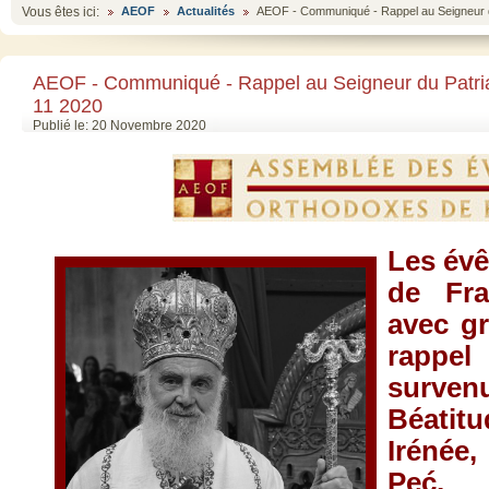
Vous êtes ici:
AEOF
Actualités
AEOF - Communiqué - Rappel au Seigneur d
AEOF - Communiqué - Rappel au Seigneur du Patri
11 2020
Publié le: 20 Novembre 2020
Les év
de Fra
avec gr
rappe
surven
Béatitu
Irénée
Peć, 