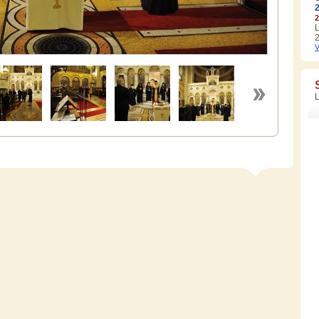
2
L
2
V