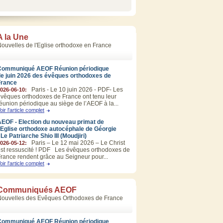
A la Une
ouvelles de l'Eglise orthodoxe en France
Communiqué AEOF Réunion périodique
de juin 2026 des évêques orthodoxes de
France
Paris - Le 10 juin 2026 - PDF- Les
026-06-10:
vêques orthodoxes de France ont tenu leur
éunion périodique au siège de l’AEOF à la...
oir l'article complet
EOF - Election du nouveau primat de
’Eglise orthodoxe autocéphale de Géorgie
 Le Patriarche Shio III (Moudjiri)
Paris – Le 12 mai 2026 – Le Christ
026-05-12:
st ressuscité ! PDF Les évêques orthodoxes de
rance rendent grâce au Seigneur pour...
oir l'article complet
Communiqués AEOF
Nouvelles des Evêques Orthodoxes de France
Communiqué AEOF Réunion périodique