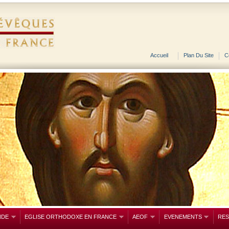
Accueil
Plan Du Site
C
NDE
EGLISE ORTHODOXE EN FRANCE
AEOF
EVENEMENTS
RE