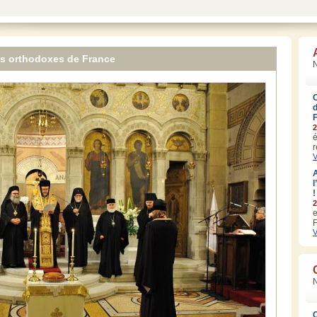
es orthodoxes de France
N
2
é
r
V
A
l
!
2
e
F
V