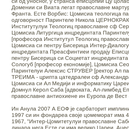
си од уносног, у странса еписцопии Цу цола
Домении си Виата легат православне марту
Франта. Есте Ворбис: Цомисиа теологица п
одговорност Паринтеле Никола ЦЕРНОКРАК
Институтулуи Теологиц православне сф Сер
Цомисиа Литургица инцрединтата Паринтел
[професора Институтул Теологиц православ
Цомисиа си пентру Бисерица Интер-Диалог
инцрединтата Преасфинтиеи продају Еписц
пентру Бисерица си Социетат инцрединтат
Сологуб [професор економије], Цомисиа Се
Паринтелуи Алексис СТРУВЕР [ректор Ал п
ТРЕИМА - црипта цатедралеи сф Александра
Цомисиа си Ал Медији и информатику Цареи
Домнул Керол Саба [адвоката, Ал-лимбед Еп
православне антиохиене ин Еуропа де Вест 
Ин Анула 2007 А ЕОФ је сарбаторит имплин
1997 си ин фондареа своје цомеморат има 
1967, "Интер-Цомитетулуи православне Саб
динара нега Есте си има велико Цареи. Аце