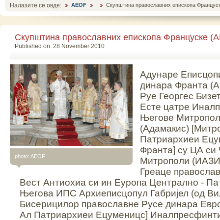
Налазите се овде:
AEOF
Скупштина православних епископа Францус
Скупштина православних епископа Француске (
Published on: 28 November 2010
Адунаре Еписцоп
динара Франта (
Руе Георгес Бизе
Есте цатре Инал
Његове Митропол
(Адамакис) [Митро
Патриархиеи Ецу
Франта] су ЦА си
photo: AEOF
Митрополи (ИАЗИ
Греаце православ
Вест Антиохиа си ин Еуропа Централно - П
Његова ИПС Архиеписцопул Габријел (од Ви
Бисерицилор православне Русе динара Евро
Ал Патриархиеи Ецуменицс] Иналпресфинт