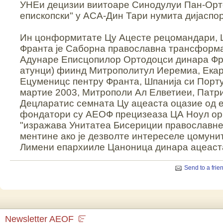
УНЕи децизии виитоаре Синодулуи Пан-Орт
епископски" у АСА-Дин Тари нумита дијаспор
Ин цонформитате Цу Ацесте рецомандари, 
Франта је Саборна православна трансформа
Адунаре Еписцопилор Ортодоцси динара Фр
атунци) фиинд Митрополитул Иеремиа, Ека
Ецуменицс пентру Франта, Шпанија си Порт
мартие 2003, Митрополи Ал Елветиеи, Патр
Децларатис семната Цу ацеаста оцазие од
фондатори су АЕОФ прецизеаза ЦА Ноул ор
"изражава Унитатеа Бисериции православне 
ментине ако је дезволте интереселе цомуни
Лимени епархииле Цаноница динара ацеаста
Send to a frie
Newsletter AEOF