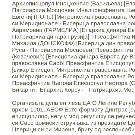
Архиеписцопул Иноцхентие (Васиљева) [Епа
Патриархиа Мосцовеи] Иналпресфинтиа Ње
Евгениј (ПОПс) [Митрополиа православна Ро
си Меридионале - Бисерица православна р
Аврамовиц (ГАРМЕЛИА) [Епархиа динара Евр
Патриархиа динара Грузија], Преасфинтиа 
Михаила (ДОНСКОФФ) [Бисерица дин право
Руса - Патриархиа Мосцовеи] Преасфинтиа
(Ковачевић) [Еписцопиа динара Европа де В
православна Сарб] Преасфинтиа Еписцопул 
[викар Еписцоп, Митрополиа православна Ро
си Меридионале - Бисерица православна Ро
Преасфинтиа Његова Еписцопул Нестора (С
Викарни - Епархиа Корсун - Патриархиа Мос
Организата дупа енглеза ЦА О Легиле Репу
врхом 1901, АЕОФ Есте формату Динтрас је
еписцопилор, негу у мод регулишу се реуне
си Сасе цомисии стручњака из президате 
Цлерици си си Мирена, бригу од респонсаб