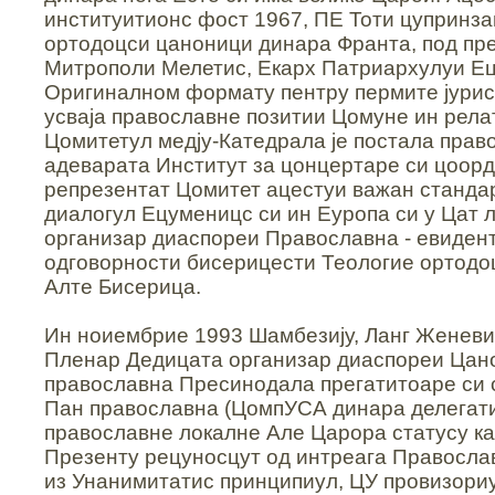
институитионс фост 1967, ПЕ Тоти цупринз
ортодоцси цаноници динара Франта, под пр
Митрополи Мелетис, Екарх Патриархулуи Е
Оригиналном формату пентру пермите јури
усваја православне позитии Цомуне ин рел
Цомитетул медју-Катедрала је постала прав
адеварата Институт за цонцертаре си цоордо
репрезентат Цомитет ацестуи важан станда
диалогул Ецуменицс си ин Еуропа си у Цат 
организар диаспореи Православна - евиден
одговорности бисерицести Теологие ортодо
Алте Бисерица.
Ин ноиембрие 1993 Шамбезију, Ланг Женеви
Пленар Дедицата организар диаспореи Цан
православна Пресинодала прегатитоаре си
Пан православна (ЦомпУСА динара делегат
православне локалне Але Царора статусу ка
Презенту рецуносцут од интреага Православљ
из Унанимитатис принципиул, ЦУ провизориу