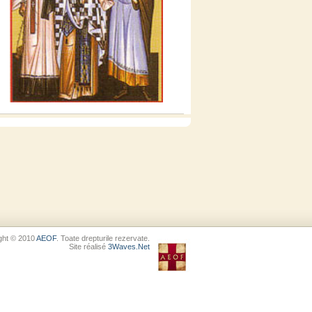
ght © 2010
AEOF
. Toate drepturile rezervate.
Site réalisé
3Waves.Net