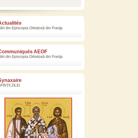
Actualités
tiri din Episcopia Ortodoxă din Franţa
Communiqués AEOF
tiri din Episcopia Ortodoxă din Franţa
Synaxaire
FINȚII ZILEI