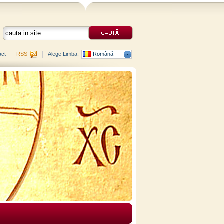
act
RSS
Alege Limba:
Română