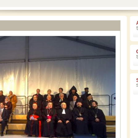
Ș
Ș
S