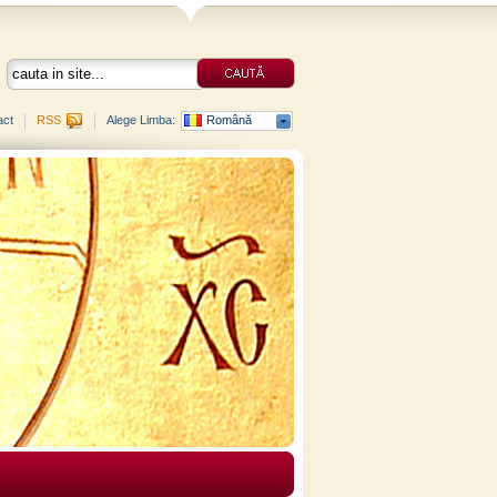
act
RSS
Alege Limba:
Română