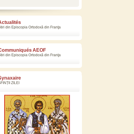
Actualités
tiri din Episcopia Ortodoxă din Franţa
Communiqués AEOF
tiri din Episcopia Ortodoxă din Franţa
Synaxaire
FINȚII ZILEI