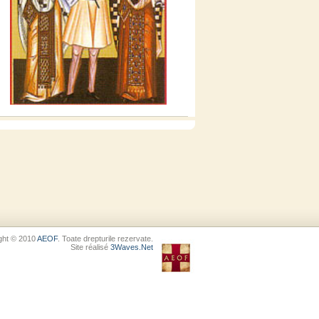
ght © 2010
AEOF
. Toate drepturile rezervate.
Site réalisé
3Waves.Net