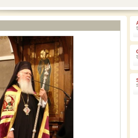
Ș
Ș
S