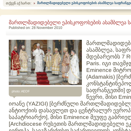
თქვენ აქ ხართ:
მართლმადიდებელი ეპისკოფოსების ასამბლეა საფრანგე
მართლმადიდებელი ეპისკოფოსების ასამბლეა ს
Published on: 28 November 2010
მართლმადიდე
ასამბლეა
,
საფრ
მდებარეობს
7 
Paris.
იგი
თავმჯ
Eminence
მიტრ
(
Adamakis
) [
ბერძ
კონსტანტინეპო
საფრანგეთში
]
დ
photo: AEOF
წევრი
,
მისი
Emi
იოანე
(
YAZIGI
) [
ბერძნული
მართლმადიდებლ
ანტიოქიის
დასავლეთ
და
ცენტრალურ
ევროპ
საპატრიარქო
],
მისი
Eminence
მეუფე
გაბრიე
[Archdiocese
რუსეთის
მართლმადიდებელი
ე
ევროპა
,
საეგზარქოსო
საქართველოს
კონსტ