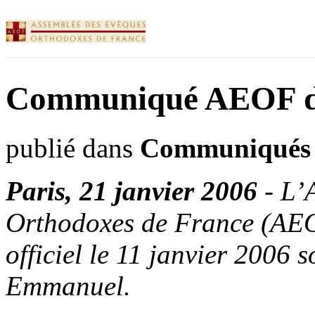
Communiqué AEOF du
publié dans
Communiqués
Paris, 21
janvier
2006
-
L’
Orthodoxes
de France (
AE
officiel
le
11
janvier
2006
s
Emmanuel.