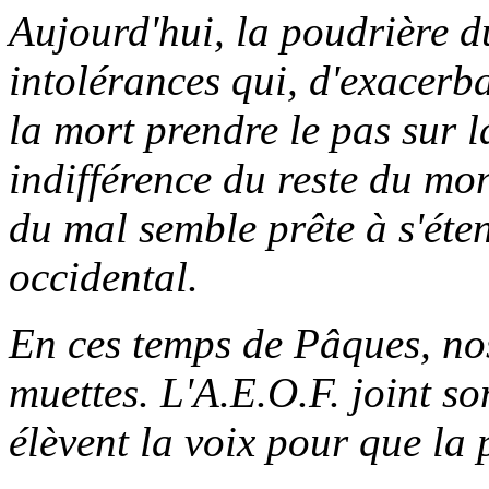
Aujourd'hui
, la
poudrière
d
intolérances
qui,
d'exacerb
la
mort
prendre
le
pas
sur
l
indifférence
du
reste
du
mo
du
mal
semble
prête
à
s'éte
occidental.
En
ces
temps de
Pâques
, n
muettes
.
L'A.E.O.F
. joint s
élèvent
la
voix
pour
que
la