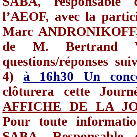
SABA, responsable 
l’AEOF, avec la parti
Marc ANDRONIKOFF, 
de M. Bertrand 
questions/réponses suiv
4)
à 16h30 Un conce
clôturera cette Journ
AFFICHE DE LA J
Pour toute informati
SABA, Responsable 