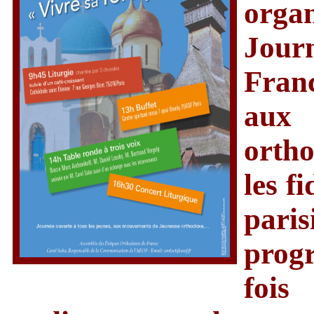
organ
Jour
Franc
aux 
ortho
les f
pari
prog
fois