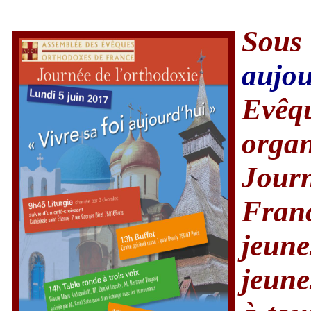
Sou
aujou
Evêq
organ
Jour
Fran
jeun
jeune