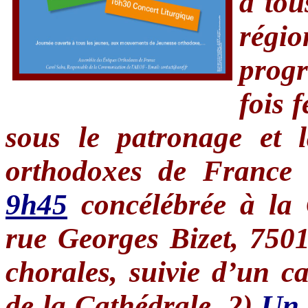
à tou
régio
prog
fois f
sous le patronage et l
orthodoxes de France
9h45
concélébrée à la 
rue Georges Bizet, 7501
chorales, suivie d’un ca
de la Cathédrale, 2)
Un 