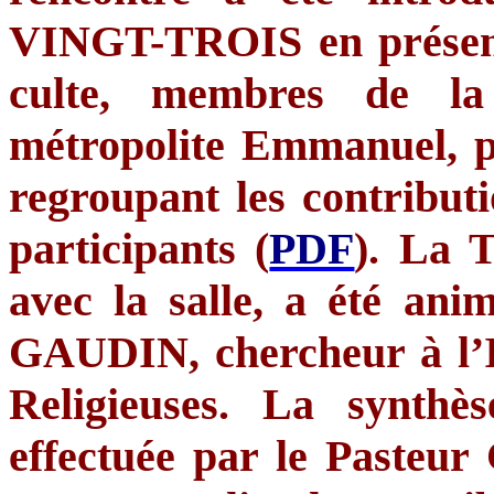
VINGT-TROIS
en
prése
culte
,
membres
de l
métropolite
Emmanuel,
p
regroupant
les contribut
participants (
PDF
). La 
avec
la
salle
, a
été
anim
GAUDIN
,
chercheur
à
l’
Religieuses
. La
synthès
effectuée
par le Pasteur