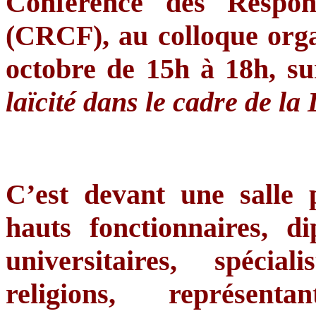
Conférence
des
Respon
(
CRCF
), au
colloque
org
octobre
de
15h
à
18h
,
su
laïcité
dans
le cadre de la
C’est
devant
une
salle
hauts
fonctionnaires
,
di
universitaires
,
spécialis
religions,
représentan