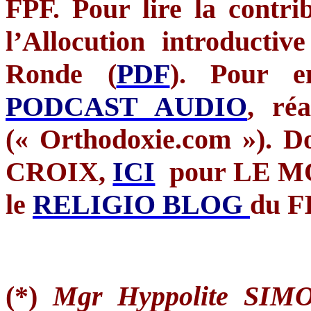
FPF
. Pour lire la contr
l’Allocution
introductive
Ronde
(
PDF
). Pour 
PODCAST AUDIO
,
réa
(«
Orthodoxie.com
»). D
CROIX,
ICI
pour LE
M
le
RELIGIO
BLOG
du
F
(*)
Mgr
Hyppolite
SIMO