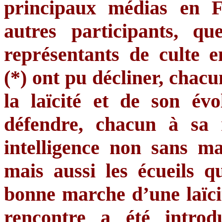
principaux
médias
en F
autres
participants,
qu
représentants
de
culte
en
(*)
ont
pu
décliner
,
chacu
la
laïcité
et de son
évo
défendre
,
chacun
à
sa
intelligence non sans
ma
mais
aussi
les
écueils
q
bonne
marche
d’une
laïc
rencontre
a
été
introd