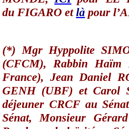
du
FIGARO
et
là
pour
l’
(*)
Mgr
Hyppolite
SIMO
(
CFCM
),
Rabbin
Haïm
France), Jean Daniel
R
GENH
(
UBF
) et Carol
déjeuner
CRCF
au
Séna
Sénat
, Monsieur
Gérard