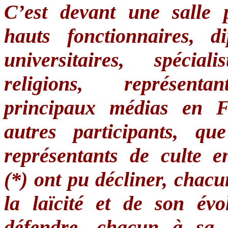
C’est
devant
une
salle
hauts
fonctionnaires
,
d
universitaires
,
spécialis
religions,
représentan
principaux
médias
en Fr
autres
participants,
que
représentants
de
culte
en
(*)
ont
pu
décliner
,
chacu
la
laïcité
et de son
évo
défendre
,
chacun
à
sa