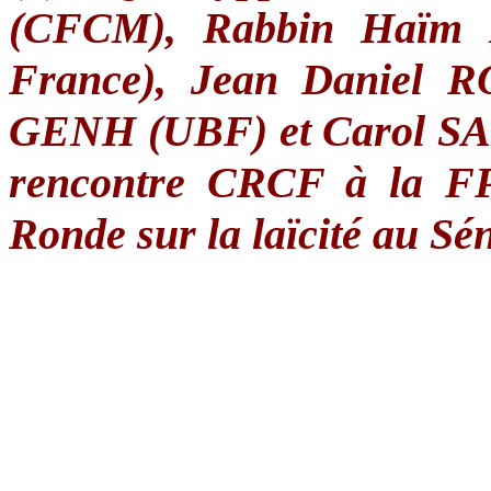
(
CFCM
),
Rabbin
Haïm
France), Jean Daniel
R
GENH
(
UBF
) et Carol S
rencontre
CRCF
à
la
F
Ronde
sur
la
laïcité
au
Sén