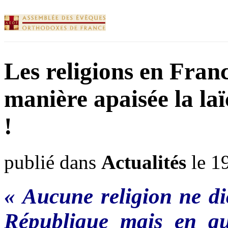
Les religions en Fran
manière apaisée la laï
!
publié dans
Actualités
le 1
«
Aucune
religion ne
di
République
mais
en
q