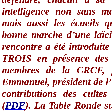
intelligence non sans
ma
mais
aussi
les
écueils
q
bonne
marche
d’une
laïc
rencontre
a
été
introduite
TROIS
en
présence
de
membres
de la
CRCF
,
Emmanuel,
président
de
l
contributions des
cultes
(
PDF
). La Table
Ronde
s