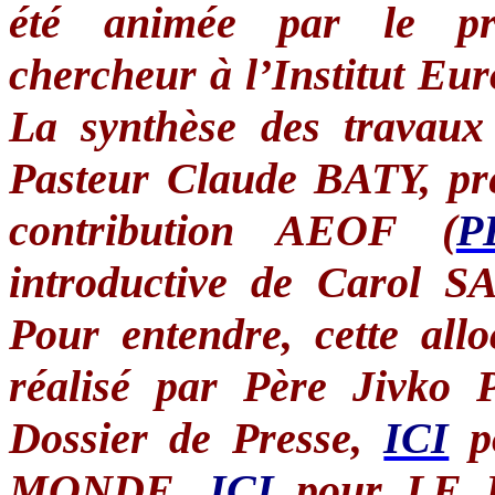
été
animée
par le
p
chercheur
à
l’Institut
Eur
La
synthèse
des
travaux
Pasteur Claude
BATY
,
pr
contribution
AEOF
(
P
introductive
de Carol 
Pour entendre,
cette
allo
réalisé
par
Père
Jivko
Dossier de
Presse
,
ICI
MONDE
,
ICI
pour LE