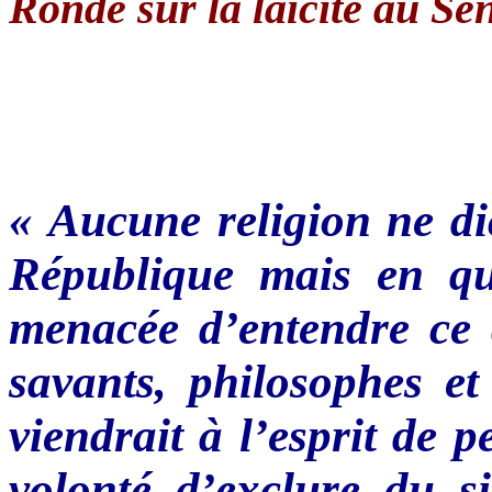
Ronde
sur
la
laïcité
au
Sén
«
Aucune
religion ne
di
République
mais
en
q
menacée
d’entendre
ce
savants,
philosophes
e
viendrait
à
l’esprit
de
p
volonté
d’exclure
du s