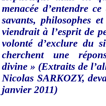
menacée
d’entendre
ce
savants,
philosophes
e
viendrait
à
l’esprit
de
p
volonté
d’exclure
du s
cherchent
une
répon
divine » (
Extraits
de
l’a
Nicolas
SARKOZY
,
dev
janvier
2011)