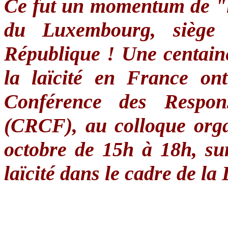
Ce
fut
un
momentum
de "
du Luxembourg,
siège
République
!
Une
centain
la
laïcité
en France
ont
Conférence
des
Respon
(
CRCF
), au
colloque
org
octobre
de
15h
à
18h
,
su
laïcité
dans
le cadre de la