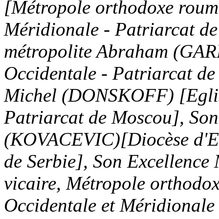
[
Métropole
orthodoxe
roum
Méridionale
-
Patriarcat
d
métropolite
Abraham (
GAR
Occidentale
-
Patriarcat
d
Michel (
DONSKOFF
) [
Egli
Patriarcat
de
Moscou
], So
(
KOVACEVIC
)[
Diocèse
d'
de
Serbie
], Son Excellence
vicaire
,
Métropole
orthodo
Occidentale
et
Méridionale