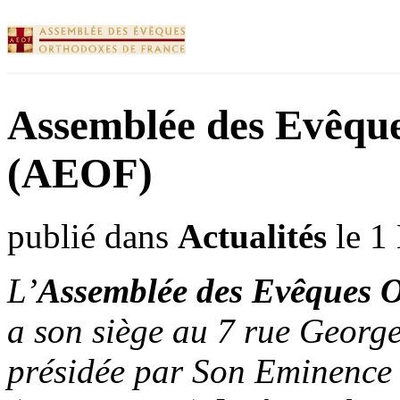
Assemblée des Evêqu
(AEOF)
publié dans
Actualités
le 1
L’
Assemblée
des
Evêques
O
a son
siège
au 7 rue Georg
présidée
par Son Eminenc