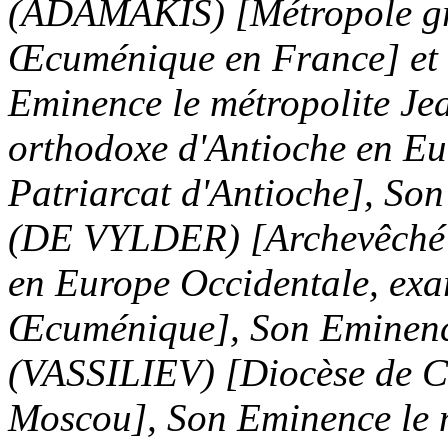
(
ADAMAKIS
) [
Métropole
g
Œcuménique
en France] et
Eminence
le
métropolite
Jea
orthodoxe
d'Antioche
en Eu
Patriarcat
d'Antioche
], So
(DE
VYLDER
) [
Archevêché
en Europe
Occidentale
,
exa
Œcuménique
], Son Emine
(
VASSILIEV
) [
Diocèse
de
C
Moscou
], Son Eminence
le